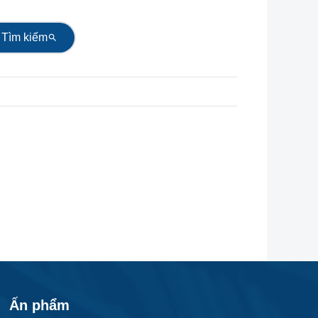
Tìm kiếm
search
Ấn phẩm