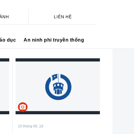
 ẢNH
LIÊN HỆ
iáo dục
An ninh phi truyền thống
camera_alt
10 tháng 06 ,18