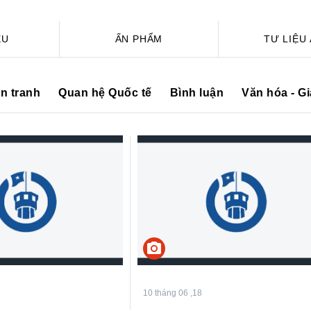
ỆU
ẤN PHẨM
TƯ LIỆU
ến tranh
Quan hệ Quốc tế
Bình luận
Văn hóa - G
camera_alt
10 tháng 06 ,18