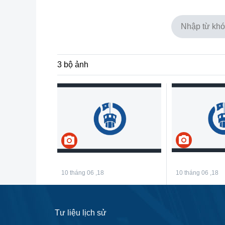
3 bộ ảnh
camera_alt
camera_alt
10 tháng 06 ,18
10 tháng 06 ,18
Tư liệu lịch sử