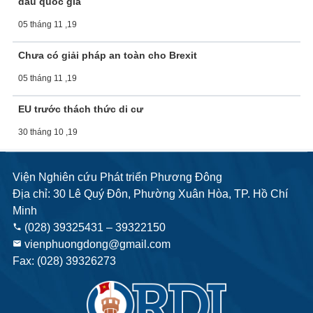
dầu quốc gia
05 tháng 11 ,19
Chưa có giải pháp an toàn cho Brexit
05 tháng 11 ,19
EU trước thách thức di cư
30 tháng 10 ,19
Viện Nghiên cứu Phát triển Phương Đông
Địa chỉ: 30 Lê Quý Đôn, Phường Xuân Hòa, TP. Hồ Chí
Minh
(028) 39325431 – 39322150
phone
vienphuongdong@gmail.com
email
Fax: (028) 39326273