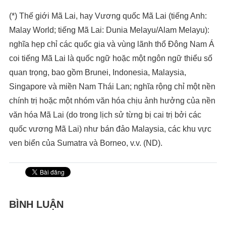
(*) Thế giới Mã Lai, hay Vương quốc Mã Lai (tiếng Anh:
Malay World; tiếng Mã Lai: Dunia Melayu/Alam Melayu):
nghĩa hẹp chỉ các quốc gia và vùng lãnh thổ Đông Nam Á
coi tiếng Mã Lai là quốc ngữ hoặc một ngôn ngữ thiểu số
quan trọng, bao gồm Brunei, Indonesia, Malaysia,
Singapore và miền Nam Thái Lan; nghĩa rộng chỉ một nền
chính trị hoặc một nhóm văn hóa chịu ảnh hưởng của nền
văn hóa Mã Lai (do trong lịch sử từng bị cai trị bởi các
quốc vương Mã Lai) như bán đảo Malaysia, các khu vực
ven biển của Sumatra và Borneo, v.v. (ND).
BÌNH LUẬN