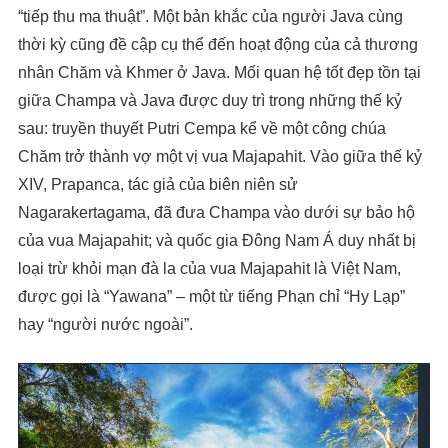
“tiếp thu ma thuật”. Một bản khắc của người Java cùng
thời kỳ cũng đề cập cụ thể đến hoạt động của cả thương
nhân Chăm và Khmer ở ​​Java. Mối quan hệ tốt đẹp tồn tại
giữa Champa và Java được duy trì trong những thế kỷ
sau: truyền thuyết Putri Cempa kể về một công chúa
Chăm trở thành vợ một vị vua Majapahit. Vào giữa thế kỷ
XIV, Prapanca, tác giả của biên niên sử
Nagarakertagama, đã đưa Champa vào dưới sự bảo hộ
của vua Majapahit; và quốc gia Đông Nam Á duy nhất bị
loại trừ khỏi mạn đà la của vua Majapahit là Việt Nam,
được gọi là “Yawana” – một từ tiếng Phạn chỉ “Hy Lạp”
hay “người nước ngoài”.