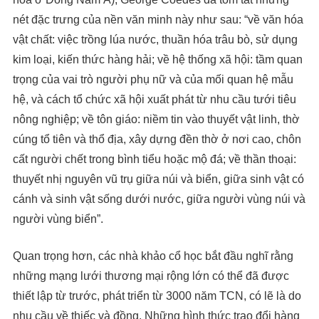
nét đặc trưng của nền văn minh này như sau: “về văn hóa
vật chất: việc trồng lúa nước, thuần hóa trâu bò, sử dụng
kim loại, kiến ​​thức hàng hải; về hệ thống xã hội: tầm quan
trọng của vai trò người phụ nữ và của mối quan hệ mẫu
hệ, và cách tổ chức xã hội xuất phát từ nhu cầu tưới tiêu
nông nghiệp; về tôn giáo: niềm tin vào thuyết vật linh, thờ
cúng tổ tiên và thổ địa, xây dựng đền thờ ở nơi cao, chôn
cất người chết trong bình tiểu hoặc mộ đá; về thần thoại:
thuyết nhị nguyên vũ trụ giữa núi và biển, giữa sinh vật có
cánh và sinh vật sống dưới nước, giữa người vùng núi và
người vùng biển”.
Quan trọng hơn, các nhà khảo cổ học bắt đầu nghĩ rằng
những mạng lưới thương mại rộng lớn có thể đã được
thiết lập từ trước, phát triển từ 3000 năm TCN, có lẽ là do
nhu cầu về thiếc và đồng. Những hình thức trao đổi hàng