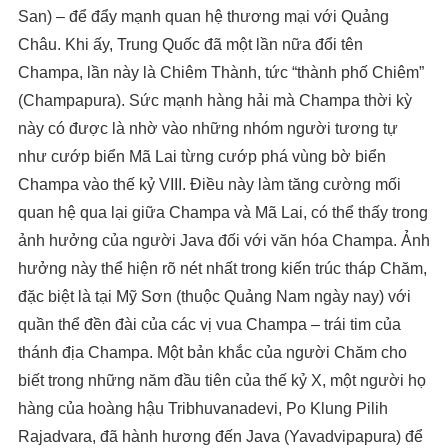
San) – để đẩy mạnh quan hệ thương mại với Quảng
Châu. Khi ấy, Trung Quốc đã một lần nữa đổi tên
Champa, lần này là Chiêm Thành, tức “thành phố Chiêm”
(Champapura). Sức mạnh hàng hải mà Champa thời kỳ
này có được là nhờ vào những nhóm người tương tự
như cướp biển Mã Lai từng cướp phá vùng bờ biển
Champa vào thế kỷ VIII. Điều này làm tăng cường mối
quan hệ qua lại giữa Champa và Mã Lai, có thể thấy trong
ảnh hưởng của người Java đối với văn hóa Champa. Ảnh
hưởng này thể hiện rõ nét nhất trong kiến ​​trúc tháp Chăm,
đặc biệt là tại Mỹ Sơn (thuộc Quảng Nam ngày nay) với
quần thể đền đài của các vị vua Champa – trái tim của
thánh địa Champa. Một bản khắc của người Chăm cho
biết trong những năm đầu tiên của thế kỷ X, một người họ
hàng của hoàng hậu Tribhuvanadevi, Po Klung Pilih
Rajadvara, đã hành hương đến Java (Yavadvipapura) để