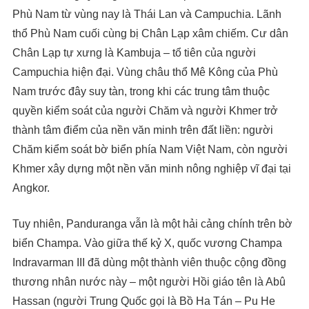
Phù Nam từ vùng nay là Thái Lan và Campuchia. Lãnh
thổ Phù Nam cuối cùng bị Chân Lạp xâm chiếm. Cư dân
Chân Lạp tự xưng là Kambuja – tổ tiên của người
Campuchia hiện đại. Vùng châu thổ Mê Kông của Phù
Nam trước đây suy tàn, trong khi các trung tâm thuộc
quyền kiểm soát của người Chăm và người Khmer trở
thành tâm điểm của nền văn minh trên đất liền: người
Chăm kiểm soát bờ biển phía Nam Việt Nam, còn người
Khmer xây dựng một nền văn minh nông nghiệp vĩ đại tại
Angkor.
Tuy nhiên, Panduranga vẫn là một hải cảng chính trên bờ
biển Champa. Vào giữa thế kỷ X, quốc vương Champa
Indravarman III đã dùng một thành viên thuộc cộng đồng
thương nhân nước này – một người Hồi giáo tên là Abû
Hassan (người Trung Quốc gọi là Bồ Ha Tán – Pu He