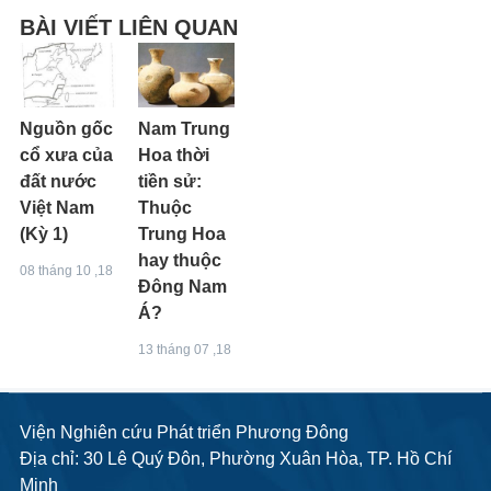
BÀI VIẾT LIÊN QUAN
Nguồn gốc
Nam Trung
cổ xưa của
Hoa thời
đất nước
tiền sử:
Việt Nam
Thuộc
(Kỳ 1)
Trung Hoa
hay thuộc
08 tháng 10 ,18
Đông Nam
Á?
13 tháng 07 ,18
Viện Nghiên cứu Phát triển Phương Đông
Địa chỉ: 30 Lê Quý Đôn, Phường Xuân Hòa, TP. Hồ Chí
Minh