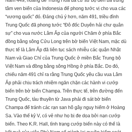
Năm 449, hoàng đế Trung Hoa đã cử sứ bộ đến ba trung
tâm ven biển của Indonesia để phong tước vị cho vua các
“vương quốc” đó. Đáng chú ý hơn, năm 491, triều đình
Trung Quốc đã phong tước “Đô đốc Duyên hải chư quân
sự” cho vua nước Lâm Ấp của người Chăm ở phía Bắc
đồng bằng sông Cửu Long trên bờ biển Việt Nam, mặc dù
thực tế là Lâm Ấp đã liên tục sách nhiễu các quận Nhật
Nam và Giao Chỉ của Trung Quốc ở miền Bắc Trung bộ
Việt Nam và đồng bằng sông Hồng ở phía Bắc. Do đó,
chiếu năm 491 chỉ ra rằng Trung Quốc yêu cầu vua Lâm
Ấp phải chịu trách nhiệm ngăn chặn các hành vi cướp
biển trên bờ biển Champa. Trên thực tế, trên đường đến
Trung Quốc, tàu thuyền từ Java phải đi sát bờ biển
Champa để tránh các rạn san hô gây nguy hiểm ở Hoàng
Sa. Vào thế kỷ V, có vẻ như họ bị đe dọa bởi nạn cướp
biển. Theo K.R. Hall, tình trạng cướp biển này có thể là