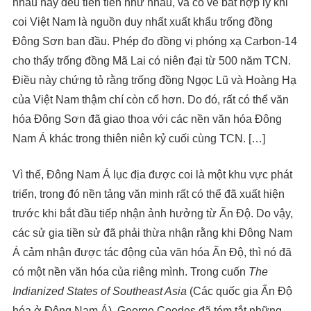
nhau này đều tiên tiến như nhau, và có vẻ bất hợp lý khi
coi Việt Nam là nguồn duy nhất xuất khẩu trống đồng
Đông Sơn ban đầu. Phép đo đồng vị phóng xạ Carbon-14
cho thấy trống đồng Mã Lai có niên đại từ 500 năm TCN.
Điều này chứng tỏ rằng trống đồng Ngọc Lũ và Hoàng Hạ
của Việt Nam thậm chí còn cổ hơn. Do đó, rất có thể văn
hóa Đông Sơn đã giao thoa với các nền văn hóa Đông
Nam Á khác trong thiên niên kỷ cuối cùng TCN. […]
Vì thế, Đông Nam Á lục địa được coi là một khu vực phát
triển, trong đó nền tảng văn minh rất có thể đã xuất hiện
trước khi bắt đầu tiếp nhận ảnh hưởng từ Ấn Độ. Do vậy,
các sử gia tiền sử đã phải thừa nhận rằng khi Đông Nam
Á cảm nhận được tác động của văn hóa Ấn Độ, thì nó đã
có một nền văn hóa của riêng mình. Trong cuốn
The
Indianized States of Southeast Asia
(Các quốc gia Ấn Độ
hóa ở Đông Nam Á), George Coedes đã tóm tắt những