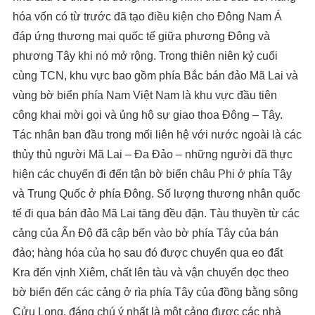
hóa vốn có từ trước đã tạo điều kiện cho Đông Nam Á
đáp ứng thương mại quốc tế giữa phương Đông và
phương Tây khi nó mở rộng. Trong thiên niên kỷ cuối
cùng TCN, khu vực bao gồm phía Bắc bán đảo Mã Lai và
vùng bờ biển phía Nam Việt Nam là khu vực đầu tiên
công khai mời gọi và ủng hộ sự giao thoa Đông – Tây.
Tác nhân ban đầu trong mối liên hệ với nước ngoài là các
thủy thủ người Mã Lai – Đa Đảo – những người đã thực
hiện các chuyến đi đến tận bờ biển châu Phi ở phía Tây
và Trung Quốc ở phía Đông. Số lượng thương nhân quốc
tế đi qua bán đảo Mã Lai tăng đều đặn. Tàu thuyền từ các
cảng của Ấn Độ đã cập bến vào bờ phía Tây của bán
đảo; hàng hóa của họ sau đó được chuyển qua eo đất
Kra đến vịnh Xiêm, chất lên tàu và vận chuyển dọc theo
bờ biển đến các cảng ở rìa phía Tây của đồng bằng sông
Cửu Long, đáng chú ý nhất là một cảng được các nhà