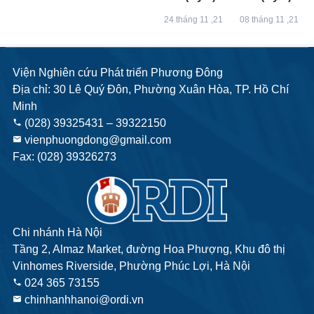
24 tháng 11 ,21
08 tháng 11 ,21
Viện Nghiên cứu Phát triển Phương Đông
Địa chỉ: 30 Lê Quý Đôn, Phường Xuân Hòa, TP. Hồ Chí
Minh
(028) 39325431 – 39322150
phone
vienphuongdong@gmail.com
email
Fax: (028) 39326273
Chi nhánh Hà Nội
Tầng 2, Almaz Market, đường Hoa Phượng, Khu đô thị
Vinhomes Riverside, Phường Phúc Lợi, Hà Nội
024 365 73155
phone
chinhanhhanoi@ordi.vn
email