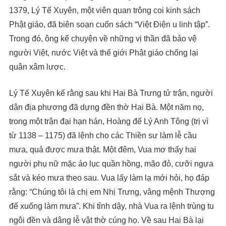
1379, Lý Tế Xuyên, một viên quan trông coi kinh sách
Phật giáo, đã biên soạn cuốn sách “Việt Điện u linh tập”.
Trong đó, ông kể chuyện về những vị thần đã bảo vệ
người Việt, nước Việt và thế giới Phật giáo chống lại
quân xâm lược.
Lý Tế Xuyên kể rằng sau khi Hai Bà Trưng tử trận, người
dân địa phương đã dựng đền thờ Hai Bà. Một năm nọ,
trong một trận đại hạn hán, Hoàng đế Lý Anh Tông (trị vì
từ 1138 – 1175) đã lệnh cho các Thiền sư làm lễ cầu
mưa, quả được mưa thật. Một đêm, Vua mơ thấy hai
người phụ nữ mặc áo lục quần hồng, mão đỏ, cưỡi ngựa
sắt và kéo mưa theo sau. Vua lấy làm lạ mới hỏi, họ đáp
rằng: “Chúng tôi là chị em Nhị Trưng, vâng mệnh Thượng
đế xuống làm mưa”. Khi tỉnh dậy, nhà Vua ra lệnh trùng tu
ngôi đền và dâng lễ vật thờ cúng họ. Về sau Hai Bà lại