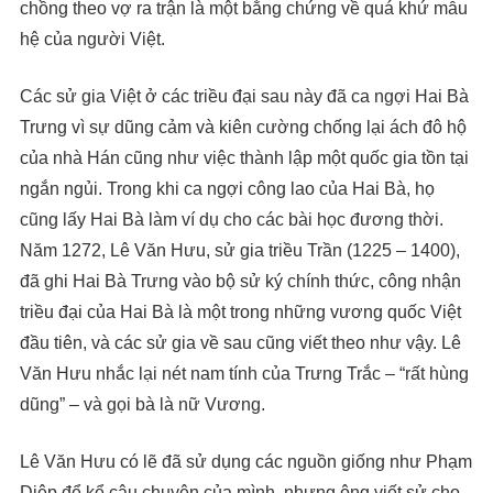
chồng theo vợ ra trận là một bằng chứng về quá khứ mẫu
hệ của người Việt.
Các sử gia Việt ở các triều đại sau này đã ca ngợi Hai Bà
Trưng vì sự dũng cảm và kiên cường chống lại ách đô hộ
của nhà Hán cũng như việc thành lập một quốc gia tồn tại
ngắn ngủi. Trong khi ca ngợi công lao của Hai Bà, họ
cũng lấy Hai Bà làm ví dụ cho các bài học đương thời.
Năm 1272, Lê Văn Hưu, sử gia triều Trần (1225 – 1400),
đã ghi Hai Bà Trưng vào bộ sử ký chính thức, công nhận
triều đại của Hai Bà là một trong những vương quốc Việt
đầu tiên, và các sử gia về sau cũng viết theo như vậy. Lê
Văn Hưu nhắc lại nét nam tính của Trưng Trắc – “rất hùng
dũng” – và gọi bà là nữ Vương.
Lê Văn Hưu có lẽ đã sử dụng các nguồn giống như Phạm
Diệp để kể câu chuyện của mình, nhưng ông viết sử cho