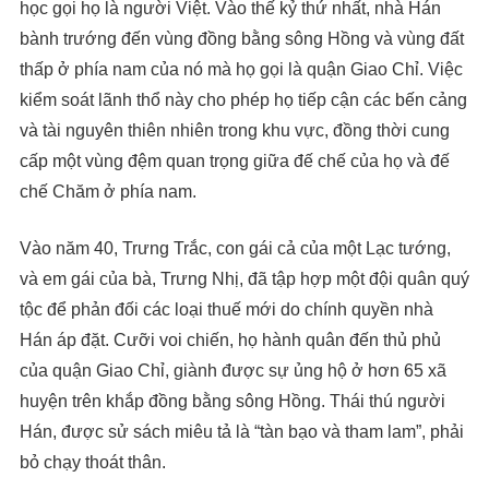
học gọi họ là người Việt. Vào thế kỷ thứ nhất, nhà Hán
bành trướng đến vùng đồng bằng sông Hồng và vùng đất
thấp ở phía nam của nó mà họ gọi là quận Giao Chỉ. Việc
kiểm soát lãnh thổ này cho phép họ tiếp cận các bến cảng
và tài nguyên thiên nhiên trong khu vực, đồng thời cung
cấp một vùng đệm quan trọng giữa đế chế của họ và đế
chế Chăm ở phía nam.
Vào năm 40, Trưng Trắc, con gái cả của một Lạc tướng,
và em gái của bà, Trưng Nhị, đã tập hợp một đội quân quý
tộc để phản đối các loại thuế mới do chính quyền nhà
Hán áp đặt. Cưỡi voi chiến, họ hành quân đến thủ phủ
của quận Giao Chỉ, giành được sự ủng hộ ở hơn 65 xã
huyện trên khắp đồng bằng sông Hồng. Thái thú người
Hán, được sử sách miêu tả là “tàn bạo và tham lam”, phải
bỏ chạy thoát thân.