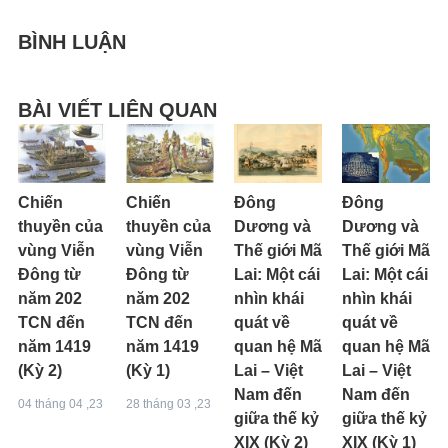
BÌNH LUẬN
BÀI VIẾT LIÊN QUAN
Chiến
Chiến
Đông
Đông
thuyền của
thuyền của
Dương và
Dương và
vùng Viễn
vùng Viễn
Thế giới Mã
Thế giới Mã
Đông từ
Đông từ
Lai: Một cái
Lai: Một cái
năm 202
năm 202
nhìn khái
nhìn khái
TCN đến
TCN đến
quát về
quát về
năm 1419
năm 1419
quan hệ Mã
quan hệ Mã
(Kỳ 2)
(Kỳ 1)
Lai – Việt
Lai – Việt
Nam đến
Nam đến
04 tháng 04 ,23
28 tháng 03 ,23
giữa thế kỷ
giữa thế kỷ
XIX (Kỳ 2)
XIX (Kỳ 1)