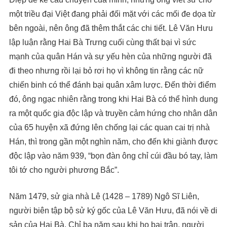
một triều đại Việt đang phải đối mặt với các mối đe dọa từ
bên ngoài, nên ông đã thêm thắt các chi tiết. Lê Văn Hưu
lập luận rằng Hai Bà Trưng cuối cùng thất bại vì sức
mạnh của quân Hán và sự yếu hèn của những người đã
đi theo nhưng rồi lại bỏ rơi họ vì không tin rằng các nữ
chiến binh có thể đánh bại quân xâm lược. Đến thời điểm
đó, ông ngạc nhiên rằng trong khi Hai Bà có thể hình dung
ra một quốc gia độc lập và truyền cảm hứng cho nhân dân
của 65 huyện xã đứng lên chống lại các quan cai trị nhà
Hán, thì trong gần một nghìn năm, cho đến khi giành được
độc lập vào năm 939, “bọn đàn ông chỉ cúi đầu bó tay, làm
tôi tớ cho người phương Bắc”.
Năm 1479, sử gia nhà Lê (1428 – 1789) Ngô Sĩ Liên,
người biên tập bộ sử ký gốc của Lê Văn Hưu, đã nói về di
sản của Hai Bà. Chỉ ba năm sau khi họ bại trận, người