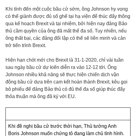
Khi tính đến một cuộc bầu cử sớm, ông Johnson hy vọng
có thể giành được đủ số ghế tại hạ viện để thúc đẩy thông
qua kế hoạch Brexit và tại nhiệm, bởi hiện nay đảng Bảo
thủ cầm quyền của ông đã mất thế đa số. Tuy nhiên, nếu
ông thất bại, các đảng đối lập có thể sẽ liên minh và cản
trở tiến trình Brexit.
Hiện hạn chót mới cho Brexit là 31-1-2020, chỉ vài tuần
sau ngày bầu cử dự kiến diễn ra vào 12-12 tới. Ông
Johnson nhiều khả năng sẽ thực hiện chiến dịch vận
động bầu cử dựa trên cam kết hoàn thành Brexit, kêu gọi
bỏ phiếu để đảng Bảo thủ có đủ thế đa số giúp thúc đẩy
thỏa thuận mà ông đã ký với EU.
Khi đề nghị bầu cử trước thời hạn, Thủ tướng Anh
Boris Johnson muốn chứng tỏ đang làm chủ tình hình.