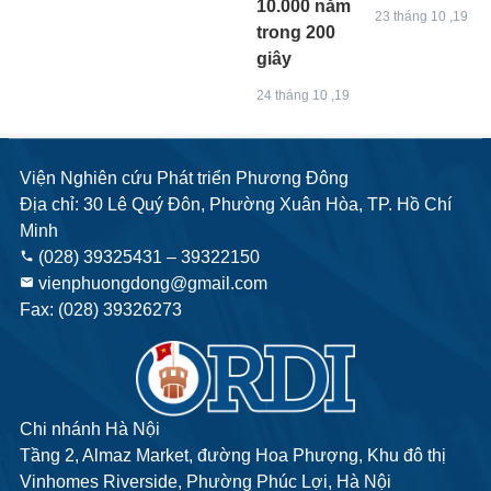
10.000 năm
23 tháng 10 ,19
trong 200
giây
24 tháng 10 ,19
Viện Nghiên cứu Phát triển Phương Đông
Địa chỉ: 30 Lê Quý Đôn, Phường Xuân Hòa, TP. Hồ Chí
Minh
(028) 39325431 – 39322150
phone
vienphuongdong@gmail.com
email
Fax: (028) 39326273
Chi nhánh Hà Nội
Tầng 2, Almaz Market, đường Hoa Phượng, Khu đô thị
Vinhomes Riverside, Phường Phúc Lợi, Hà Nội