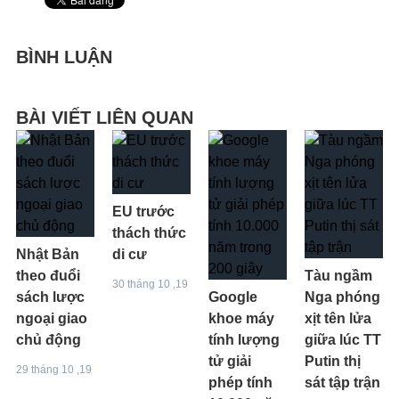
BÌNH LUẬN
BÀI VIẾT LIÊN QUAN
EU trước
thách thức
Nhật Bản
di cư
theo đuổi
Tàu ngầm
30 tháng 10 ,19
sách lược
Google
Nga phóng
ngoại giao
khoe máy
xịt tên lửa
chủ động
tính lượng
giữa lúc TT
tử giải
Putin thị
29 tháng 10 ,19
phép tính
sát tập trận