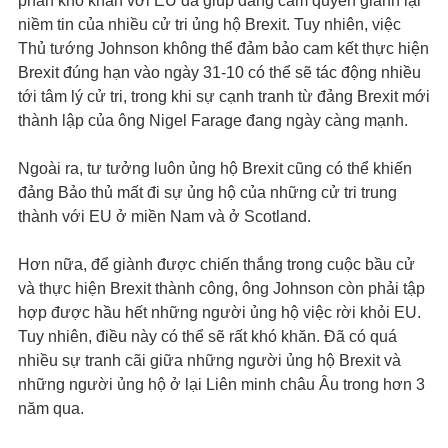
phán khó khăn với EU đã giúp đảng cầm quyền giành lại
niềm tin của nhiều cử tri ủng hộ Brexit. Tuy nhiên, việc
Thủ tướng Johnson không thể đảm bảo cam kết thực hiện
Brexit đúng hạn vào ngày 31-10 có thể sẽ tác động nhiều
tới tâm lý cử tri, trong khi sự cạnh tranh từ đảng Brexit mới
thành lập của ông Nigel Farage đang ngày càng mạnh.
Ngoài ra, tư tưởng luôn ủng hộ Brexit cũng có thể khiến
đảng Bảo thủ mất đi sự ủng hộ của những cử tri trung
thành với EU ở miền Nam và ở Scotland.
Hơn nữa, để giành được chiến thắng trong cuộc bầu cử
và thực hiện Brexit thành công, ông Johnson còn phải tập
hợp được hầu hết những người ủng hộ việc rời khỏi EU.
Tuy nhiên, điều này có thể sẽ rất khó khăn. Đã có quá
nhiều sự tranh cãi giữa những người ủng hộ Brexit và
những người ủng hộ ở lại Liên minh châu Âu trong hơn 3
năm qua.