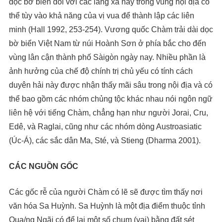
dọc bờ biển đối với các làng xã này trong vùng nội địa có
thể tùy vào khả năng của vị vua để thành lập các liên
minh (Hall 1992, 253-254). Vương quốc Chàm trải dài dọc
bờ biển Việt Nam từ núi Hoành Sơn ở phía bắc cho đến
vùng lân cận thành phố Sàigòn ngày nay. Nhiều phần là
ảnh hưởng của chế độ chính trị chủ yếu có tính cách
duyên hải này được nhận thấy mãi sâu trong nội địa và có
thể bao gồm các nhóm chủng tộc khác nhau nói ngôn ngữ
liên hệ với tiếng Chàm, chẳng hạn như người Jorai, Cru,
Edê, và Raglai, cũng như các nhóm dòng Austroasiatic
(Úc-Á), các sắc dân Ma, Sté, và Stieng (Dharma 2001).
CÁC NGUỒN GỐC
Các gốc rễ của người Chàm có lẽ sẽ được tìm thấy nơi
văn hóa Sa Huỳnh. Sa Huỳnh là một địa điểm thuộc tỉnh
Qua/ng Ngãi có để lại một số chum (vại) bằng đất sét