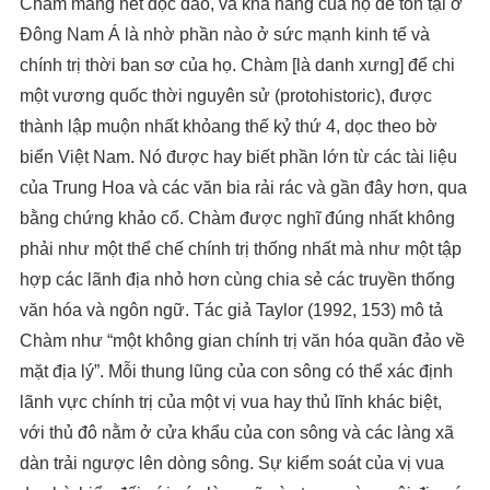
Chàm mang nét độc đáo, và khả năng của họ để tồn tại ở
Đông Nam Á là nhờ phần nào ở sức mạnh kinh tế và
chính trị thời ban sơ của họ. Chàm [là danh xưng] để chi
một vương quốc thời nguyên sử (protohistoric), được
thành lập muộn nhất khỏang thế kỷ thứ 4, dọc theo bờ
biển Việt Nam. Nó được hay biết phần lớn từ các tài liệu
của Trung Hoa và các văn bia rải rác và gần đây hơn, qua
bằng chứng khảo cổ. Chàm được nghĩ đúng nhất không
phải như một thể chế chính trị thống nhất mà như một tập
hợp các lãnh địa nhỏ hơn cùng chia sẻ các truyền thống
văn hóa và ngôn ngữ. Tác giả Taylor (1992, 153) mô tả
Chàm như “một không gian chính trị văn hóa quần đảo về
mặt địa lý”. Mỗi thung lũng của con sông có thể xác định
lãnh vực chính trị của một vị vua hay thủ lĩnh khác biệt,
với thủ đô nằm ở cửa khẩu của con sông và các làng xã
dàn trải ngược lên dòng sông. Sự kiểm soát của vị vua