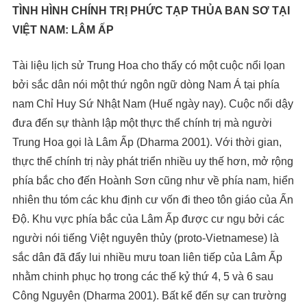
TÌNH HÌNH CHÍNH TRỊ PHỨC TẠP THỦA BAN SƠ TẠI
VIỆT NAM: LÂM ẤP
Tài liệu lịch sử Trung Hoa cho thấy có một cuộc nổi lọan
bởi sắc dân nói một thứ ngôn ngữ dòng Nam Á tại phía
nam Chỉ Huy Sứ Nhật Nam (Huế ngày nay). Cuộc nổi dậy
đưa đến sự thành lập một thực thể chính trị mà người
Trung Hoa gọi là Lâm Ấp (Dharma 2001). Với thời gian,
thực thể chính trị này phát triển nhiều uy thế hơn, mở rộng
phía bắc cho đến Hoành Sơn cũng như về phía nam, hiển
nhiên thu tóm các khu định cư vốn đi theo tôn giáo của Ấn
Độ. Khu vực phía bắc của Lâm Ấp được cư ngụ bởi các
người nói tiếng Việt nguyên thủy (proto-Vietnamese) là
sắc dân đã đẩy lui nhiều mưu toan liên tiếp của Lâm Ấp
nhằm chinh phục họ trong các thế kỷ thứ 4, 5 và 6 sau
Công Nguyên (Dharma 2001). Bất kể đến sự can trường