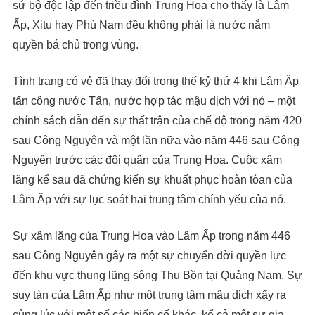
sứ bộ độc lập đến triều đình Trung Hoa cho thấy là Lâm
Ấp, Xitu hay Phù Nam đều không phải là nước nắm
quyền bá chủ trong vùng.
Tình trạng có vẻ đã thay đổi trong thế kỷ thứ 4 khi Lâm Ấp
tấn công nước Tấn, nước hợp tác mậu dịch với nó – một
chính sách dẫn đến sự thất trận của chế độ trong năm 420
sau Công Nguyên và một lần nữa vào năm 446 sau Công
Nguyên trước các đội quân của Trung Hoa. Cuộc xâm
lăng kể sau đã chứng kiến sự khuất phục hoàn tòan của
Lâm Ấp với sự lục soát hai trung tâm chính yếu của nó.
Sự xâm lăng của Trung Hoa vào Lâm Ấp trong năm 446
sau Công Nguyên gây ra một sự chuyển dời quyền lực
đến khu vực thung lũng sông Thu Bồn tại Quảng Nam. Sự
suy tàn của Lâm Ấp như một trung tâm mậu dịch xẩy ra
cùng lúc với một số các biến cố khác, kể cả một sự gia