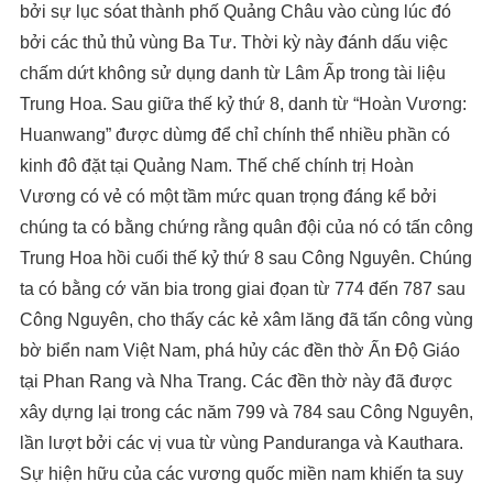
bởi sự lục sóat thành phố Quảng Châu vào cùng lúc đó
bởi các thủ thủ vùng Ba Tư. Thời kỳ này đánh dấu việc
chấm dứt không sử dụng danh từ Lâm Ấp trong tài liệu
Trung Hoa. Sau giữa thế kỷ thứ 8, danh từ “Hoàn Vương:
Huanwang” được dùmg để chỉ chính thể nhiều phần có
kinh đô đặt tại Quảng Nam. Thế chế chính trị Hoàn
Vương có vẻ có một tầm mức quan trọng đáng kể bởi
chúng ta có bằng chứng rằng quân đội của nó có tấn công
Trung Hoa hồi cuối thế kỷ thứ 8 sau Công Nguyên. Chúng
ta có bằng cớ văn bia trong giai đọan từ 774 đến 787 sau
Công Nguyên, cho thấy các kẻ xâm lăng đã tấn công vùng
bờ biển nam Việt Nam, phá hủy các đền thờ Ấn Độ Giáo
tại Phan Rang và Nha Trang. Các đền thờ này đã được
xây dựng lại trong các năm 799 và 784 sau Công Nguyên,
lần lượt bởi các vị vua từ vùng Panduranga và Kauthara.
Sự hiện hữu của các vương quốc miền nam khiến ta suy