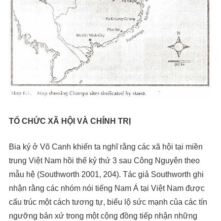
TỔ CHỨC XÃ HỘI VÀ CHÍNH TRỊ
Bia ký ở Võ Canh khiến ta nghĩ rằng các xã hội tại miền
trung Việt Nam hồi thế kỷ thứ 3 sau Công Nguyên theo
mẫu hệ (Southworth 2001, 204). Tác giả Southworth ghi
nhận rằng các nhóm nói tiếng Nam Á tại Việt Nam được
cấu trúc một cách tương tự, biểu lộ sức mạnh của các tín
ngưỡng bản xứ trong một cộng đồng tiếp nhận những