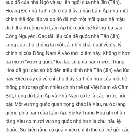
sụp đổ của nhà Ngô và sự lên ngôi của nhà Jin (Tấn).
Hoàng Đế nhà Ta6’n (Jin) đã thừa nhận Lâm Ấp như một
chính thể độc lập và do đó đã mở một mối quan hệ mậu
dịch thành công với Lâm Ấp hồi cuối thế kỷ thứ ba sau
Công Nguyên. Các tài liệu của đế quốc nhà Tấn (Jin)
cung cấp cho chúng ta một cái nhìn khái quát về địa lý
chính trị của Đông Nam Á vào thời điểm này. Không ít hơn
ba mươi “vương quốc” tọa lạc tại phía nam nước Trung
Hoa đã gửi các sứ bộ đến triều đình nhà Tấn (Jin) vào lúc
này. Điều này có vẻ chỉ cho thấy sự hiện hữu của một hệ
thống phức tạp gồm nhiều chính thể tại Việt Nam và Căm
Bốt, trong đó Lâm Ấp và Phù Nam có lẽ là các nước nổi
bật. Một vương quốc quan trọng khác là Xitu, nước láng
giềng phía nam của Lâm Ấp. Sử ký Trung Hoa ghi nhận
rằng Xitu có mười vương quốc nhỏ hơn là chư hầu lệ
thuộc. Sự kiện rằng có quá nhiều chính thể có thể gửi các