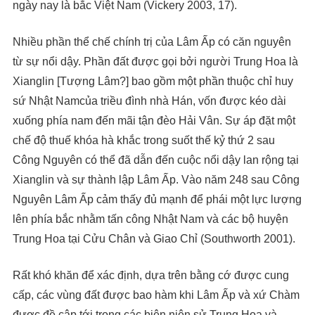
ngày nay là bắc Việt Nam (Vickery 2003, 17).
Nhiều phần thể chế chính trị của Lâm Ấp có căn nguyên
từ sự nổi dậy. Phần đất được gọi bởi người Trung Hoa là
Xianglin [Tượng Lâm?] bao gồm một phần thuộc chỉ huy
sứ Nhật Namcủa triều đình nhà Hán, vốn được kéo dài
xuống phía nam đến mãi tận đèo Hải Vân. Sự áp đặt một
chế độ thuế khóa hà khắc trong suốt thế kỷ thứ 2 sau
Công Nguyên có thể đã dẫn đến cuộc nổi dậy lan rộng tại
Xianglin và sự thành lập Lâm Ấp. Vào năm 248 sau Công
Nguyên Lâm Ấp cảm thấy đủ mạnh để phái một lực lượng
lên phía bắc nhằm tấn công Nhật Nam và các bộ huyện
Trung Hoa tại Cửu Chân và Giao Chỉ (Southworth 2001).
Rất khó khăn để xác định, dựa trên bằng cớ được cung
cấp, các vùng đất được bao hàm khi Lâm Ấp và xứ Chàm
được đề cập tới trong các biên niên sử Trung Hoa và