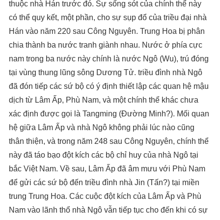
thuộc nhà Hán trước đó. Sự sống sót của chính thể này
có thể quy kết, một phần, cho sự sụp đổ của triều đại nhà
Hán vào năm 220 sau Công Nguyên. Trung Hoa bị phân
chia thành ba nước tranh giành nhau. Nước ở phía cực
nam trong ba nước này chính là nước Ngô (Wu), trú đóng
tại vùng thung lũng sông Dương Tử. triều đình nhà Ngô
đã đón tiếp các sứ bộ có ý định thiết lập các quan hệ mậu
dịch từ Lâm Ấp, Phù Nam, và một chính thể khác chưa
xác định được gọi là Tangming (Đường Minh?). Mối quan
hệ giữa Lâm Ấp và nhà Ngô không phải lúc nào cũng
thân thiện, và trong năm 248 sau Công Nguyên, chính thể
này đã táo bạo đột kích các bộ chỉ huy của nhà Ngô tại
bắc Việt Nam. Về sau, Lâm Ấp đã âm mưu với Phù Nam
để gửi các sứ bộ đến triều đình nhà Jin (Tấn?) tại miền
trung Trung Hoa. Các cuộc đột kích của Lâm Ấp và Phù
Nam vào lãnh thổ nhà Ngô vẫn tiếp tục cho đến khi có sự