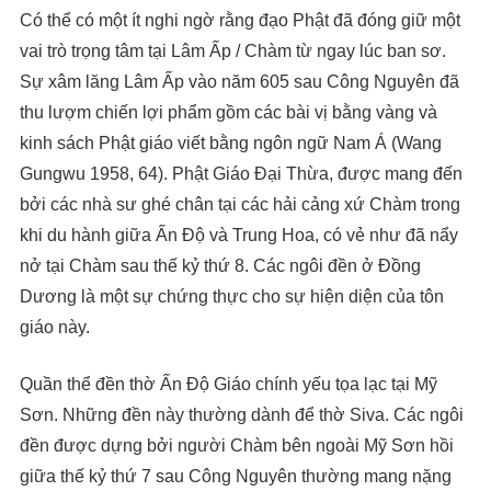
Có thể có một ít nghi ngờ rằng đạo Phật đã đóng giữ một
vai trò trọng tâm tại Lâm Ấp / Chàm từ ngay lúc ban sơ.
Sự xâm lăng Lâm Ấp vào năm 605 sau Công Nguyên đã
thu lượm chiến lợi phẩm gồm các bài vị bằng vàng và
kinh sách Phật giáo viết bằng ngôn ngữ Nam Á (Wang
Gungwu 1958, 64). Phật Giáo Đại Thừa, được mang đến
bởi các nhà sư ghé chân tại các hải cảng xứ Chàm trong
khi du hành giữa Ấn Độ và Trung Hoa, có vẻ như đã nẩy
nở tại Chàm sau thế kỷ thứ 8. Các ngôi đền ở Đồng
Dương là một sự chứng thực cho sự hiện diện của tôn
giáo này.
Quần thể đền thờ Ấn Độ Giáo chính yếu tọa lạc tại Mỹ
Sơn. Những đền này thường dành để thờ Siva. Các ngôi
đền được dựng bởi người Chàm bên ngoài Mỹ Sơn hồi
giữa thế kỷ thứ 7 sau Công Nguyên thường mang nặng