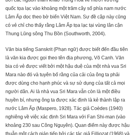
quốc tọa lạc vào khoảng một trăm cây số phía nam nước
Lâm Ấp dọc theo bờ biển Việt Nam. Sự đề cập này cũng
có vẻ chỉ cho thấy rằng Lâm Ấp tọa lạc tại vùng lân cận
Thung Lũng sông Thu Bồn (Southworth, 2004).
Văn bia tiếng Sanskrit (Phạn ngữ) được biết đến đầu tiên
là văn kia được gọi theo tên địa phương, Võ Canh. Văn
bia có vẻ được viết bởi một hậu duệ của một nhà vua Sri
Mara nào đó và tuyên bố rằng của cải của ông ta phải
được dùng cho hạnh phúc và sự sử dụng của tất cả mọi
người dân. Ai là nhà vua Sri Mara vẫn còn là một điều
huyền bí, nhưng ông ta được xác định là kẻ thành lập ra
nước Lâm Ấp (Maspero, 1928). Tác giả Coèdes (1940)
nghiêng về việc xác định Sri Mara với Fan Shi-man (vào
khoảng 230 sau Công Nguyên). Quan điểm này được hậu
thuẫn một cách gián tiếp bởi các tác giả Filliozat (1968) và