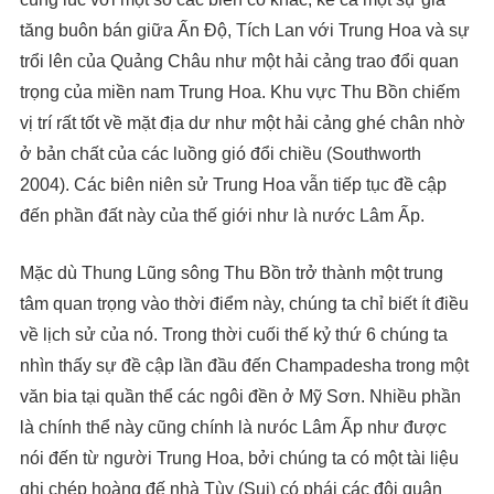
tăng buôn bán giữa Ấn Độ, Tích Lan với Trung Hoa và sự
trổi lên của Quảng Châu như một hải cảng trao đổi quan
trọng của miền nam Trung Hoa. Khu vực Thu Bồn chiếm
vị trí rất tốt về mặt địa dư như một hải cảng ghé chân nhờ
ở bản chất của các luồng gió đổi chiều (Southworth
2004). Các biên niên sử Trung Hoa vẫn tiếp tục đề cập
đến phần đất này của thế giới như là nước Lâm Ấp.
Mặc dù Thung Lũng sông Thu Bồn trở thành một trung
tâm quan trọng vào thời điểm này, chúng ta chỉ biết ít điều
về lịch sử của nó. Trong thời cuối thế kỷ thứ 6 chúng ta
nhìn thấy sự đề cập lần đầu đến Champadesha trong một
văn bia tại quần thể các ngôi đền ở Mỹ Sơn. Nhiều phần
là chính thể này cũng chính là nưóc Lâm Ấp như được
nói đến từ người Trung Hoa, bởi chúng ta có một tài liệu
ghi chép hoàng đế nhà Tùy (Sui) có phái các đội quân