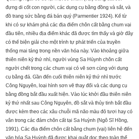
đựng di cốt con người, các dụng cụ bằng đồng và sắt, và
đồ trang sức bằng đá bán quý (Parmentier 1924). Kể từ
khi có sự khám phá các địa điểm chôn cất bằng chum vại
đầu tiên, nhiều địa điểm khác đã được tìm thấy và giờ đây
có thể biện giải cho một trình tự phát triển của truyền
thống mai táng trong nền văn hóa này. Vào khoảng giữa
thiên niên kỷ thứ nhì, người vùng Sa Hùynh chôn cất
người chết trong các chum vại có vẽ sơn cùng với dụng
cụ bằng đá. Gần đến cuối thiên niên kỷ thứ nhì trước
Công Nguyên, loại hình sơn vẽ thay đổi và các dụng cụ
bằng đồng bắt đầu xuất hiện. Vào lúc khởi đầu thiên niên
kỷ thứ nhất sau Công Nguyên, đồ sắt và thủy tinh bắt đầu
được kèm theo các xâu chuỗi mã não màu đỏ tươi hay có
vân trong các đám chôn cất tại Sa Huỳnh (Ngô Sĩ Hồng,
1991). Các địa điểm chôn cất bằng chum (vại) liên hệ đến
văn hóa Sa Huỳnh đã được khai quật dọc theo toàn thể