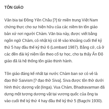
TÔN GIÁO
Văn bia tai Đồng Yên Châu [?] từ miền trung Việt Nam
chứng thực cho sự hiện hữu của các niềm tin tôn giáo
bản xứ nơi người Chàm. Văn bia này, được viết bằng
ngôn ngữ Chàm, có nhật kỳ có lẽ vào khoảng cuối thế kỷ
thứ 5 hay đầu thế kỷ thứ 6 (Lombard 1987). Bằng cớ, cả ở
các đền đài kỷ niệm lẫn theo cổ tự học, cho ta thấy Ấn Độ
giáo đã là hệ thống tôn giáo thịnh hành.
Tôn giáo đáng kể nhất tại nước Chàm ban sơ có vẻ là
đạo thờ Saivism [? đạo thờ Siva]. Siva được tôn thờ dưới
hình thức dương vật (linga). Vua Chàm, Bhadravarman đã
dựng một tượng dương vật tại vương quốc của ông ta
vào cuối thế kỷ thứ 4 hay đầu thế kỷ thứ 5 (Bagchi 1930).