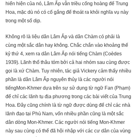
hiển hiện của nó, Lâm Ấp vẫn triều cống hoàng đế Trung
Hoa, mặc dù nó có cố gắng để thoát ra khỏi nghĩa vụ này
trong một số dịp.
Không rõ là liệu dân Lâm Ấp và dân Chàm có phải là
cùng một sắc dân hay không. Chắc chắn vào khoảng thế
kỷ thứ 4, xem ra dân Lâm Ấp nói tiếng Chàm (Coèdes
1939). Lãnh thổ thâu tóm bởi cả hai nhóm sau cùng được
gọi là xứ Chàm. Tuy nhiên, tác giả Vickery cảm thấy nhiều
phần là dân Lâm Ấp nguyên thủy là các người nói
tiếngMon-Khmer dựa trên sự sử dụng từ ngữ Fan (Phạm)
để chỉ các lãnh tụ địa phương trong các bài viết của Trung
Hoa. Đây cũng chính là từ ngữ được dùng để chỉ các nhà
lãnh đạo tại Phù Nam, vốn nhiều phần cũng là một sắc
dân dòng Mon-Khmer. Các người nói tiếng Mon-Khmer
này sau cùng có thể đã hội nhập với các cư dân của vùng