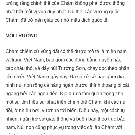
tưởng rằng chính thể của Chàm không phải được thống
nhất bởi một vị vua duy nhất. Dù thế, các vương quốc
Chàm, đã trở nên giàu có nhờ mậu dịch quốc tế.
MÔI TRƯỜNG
Chàm chiếm cứ vùng đất có thể được mô tả là miền nam
và trung Việt Nam, bao gồm các đồng bằng duyên hải,
các châu thổ, và dẫy núi Trường Sơn, chạy dọc theo phần
lớn nước Việt Nam ngày nay. Đa số xứ sở bao gồm địa
hình núi non rộng cả hàng ngàn thước, thỉnh thỏang bị cắt
ngang bởi các ngọn đèo. Địa dư có tầm quan trọng cho
một sự tìm hiểu sự phát triển chính thể Chàm, khi các núi
đồi, ở nhiều nơi, vươn ra tới biển. Điều này, một cách tự
nhiên, ngăn trở sự giao thông và buôn bán theo trục bắc
nam. Núi non cũng phục vụ trong việc cô lập Chàm với