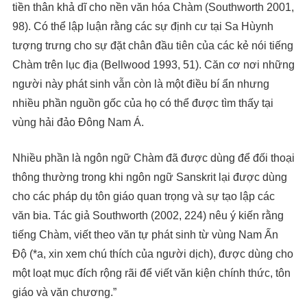
tiền thân khả dĩ cho nền văn hóa Chàm (Southworth 2001,
98). Có thể lập luận rằng các sự định cư tại Sa Hùynh
tượng trưng cho sự đặt chân đầu tiên của các kẻ nói tiếng
Chàm trên lục địa (Bellwood 1993, 51). Căn cơ nơi những
người này phát sinh vẫn còn là một điều bí ẩn nhưng
nhiều phần nguồn gốc của họ có thể được tìm thấy tại
vùng hải đảo Đông Nam Á.
Nhiều phần là ngôn ngữ Chàm đã được dùng để đối thoại
thông thường trong khi ngôn ngữ Sanskrit lại được dùng
cho các pháp dụ tôn giáo quan trọng và sự tạo lập các
văn bia. Tác giả Southworth (2002, 224) nêu ý kiến rằng
tiếng Chàm, viết theo văn tự phát sinh từ vùng Nam Ấn
Độ (*a, xin xem chú thích của người dịch), được dùng cho
một loạt mục đích rộng rãi để viết văn kiện chính thức, tôn
giáo và văn chương.”