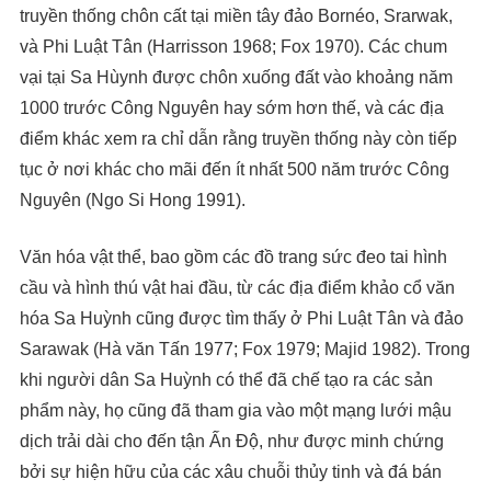
truyền thống chôn cất tại miền tây đảo Bornéo, Srarwak,
và Phi Luật Tân (Harrisson 1968; Fox 1970). Các chum
vại tại Sa Hùynh được chôn xuống đất vào khoảng năm
1000 trước Công Nguyên hay sớm hơn thế, và các địa
điểm khác xem ra chỉ dẫn rằng truyền thống này còn tiếp
tục ở nơi khác cho mãi đến ít nhất 500 năm trước Công
Nguyên (Ngo Si Hong 1991).
Văn hóa vật thể, bao gồm các đồ trang sức đeo tai hình
cầu và hình thú vật hai đầu, từ các địa điểm khảo cổ văn
hóa Sa Huỳnh cũng được tìm thấy ở Phi Luật Tân và đảo
Sarawak (Hà văn Tấn 1977; Fox 1979; Majid 1982). Trong
khi người dân Sa Huỳnh có thể đã chế tạo ra các sản
phẩm này, họ cũng đã tham gia vào một mạng lưới mậu
dịch trải dài cho đến tận Ấn Độ, như được minh chứng
bởi sự hiện hữu của các xâu chuỗi thủy tinh và đá bán