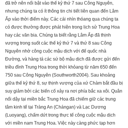
đã trở nên nổi bật vào thế kỷ thứ 7 sau Công Nguyên,
nhưng chúng ta có ít thông tin chi tiết liên quan đến Lâm
Ấp vào thời điểm này. Các cái nhìn thóang qua chúng ta
có được thường được phát hiện trong lịch sử Trung Hoa
hay các văn bia. Chúng ta biết rằng Lâm Ấp đã thịnh
vượng trong suốt các thế kỷ thứ 7 và thứ 8 sau Công
Nguyên nhờ công cuộc mậu dịch với đế quốc nhà
Đường, và hàng tá các sứ bộ mậu dịch đã được gửi đến
triều đình Trung Hoa trong thời khỏang từ năm 650 đến
750 sau Công Nguyên (Southworth2004). Sau khoảng
giữa thế kỷ thứ 8, sự thịnh vượng của xứ Chàm bắt đầu bị
suy giảm bởi các biến cố xảy ra nơi phía bắc xa xôi. Quân
nổi dậy tại miền bắc Trung Hoa đã chiếm giữ các trung
tâm kinh tế tại Tràng An (Chángan) và Lạc Dương
(Luoyang), chấm dứt trong thực tế công cuộc mậu dịch
với miền nam Trung Hoa. Việc này càng phức tạp hơn