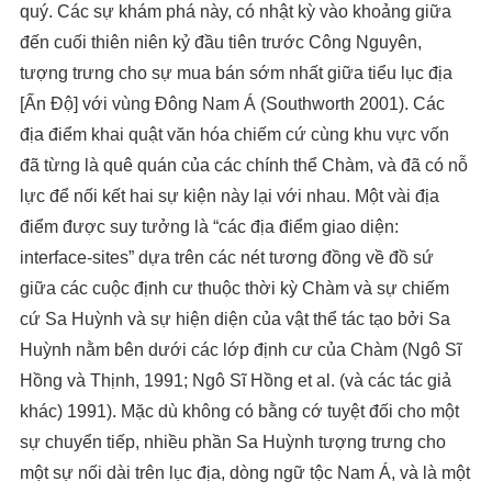
quý. Các sự khám phá này, có nhật kỳ vào khoảng giữa
đến cuối thiên niên kỷ đầu tiên trước Công Nguyên,
tượng trưng cho sự mua bán sớm nhất giữa tiểu lục địa
[Ấn Độ] với vùng Đông Nam Á (Southworth 2001). Các
địa điểm khai quật văn hóa chiếm cứ cùng khu vực vốn
đã từng là quê quán của các chính thể Chàm, và đã có nỗ
lực để nối kết hai sự kiện này lại với nhau. Một vài địa
điểm được suy tưởng là “các địa điểm giao diện:
interface-sites” dựa trên các nét tương đồng về đồ sứ
giữa các cuộc định cư thuộc thời kỳ Chàm và sự chiếm
cứ Sa Huỳnh và sự hiện diện của vật thể tác tạo bởi Sa
Huỳnh nằm bên dưới các lớp định cư của Chàm (Ngô Sĩ
Hồng và Thịnh, 1991; Ngô Sĩ Hồng et al. (và các tác giả
khác) 1991). Mặc dù không có bằng cớ tuyệt đối cho một
sự chuyển tiếp, nhiều phần Sa Huỳnh tượng trưng cho
một sự nối dài trên lục địa, dòng ngữ tộc Nam Á, và là một