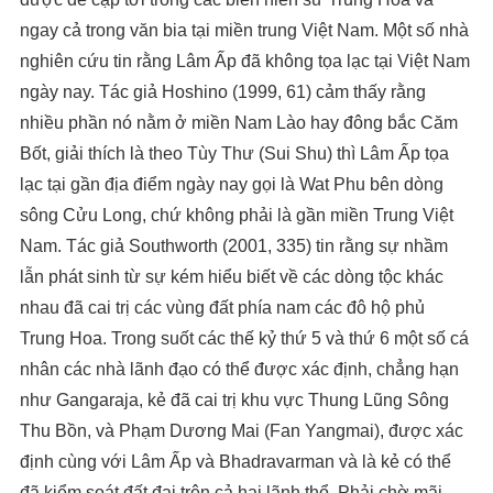
ngay cả trong văn bia tại miền trung Việt Nam. Một số nhà
nghiên cứu tin rằng Lâm Ấp đã không tọa lạc tại Việt Nam
ngày nay. Tác giả Hoshino (1999, 61) cảm thấy rằng
nhiều phần nó nằm ở miền Nam Lào hay đông bắc Căm
Bốt, giải thích là theo Tùy Thư (Sui Shu) thì Lâm Ấp tọa
lạc tại gần địa điểm ngày nay gọi là Wat Phu bên dòng
sông Cửu Long, chứ không phải là gần miền Trung Việt
Nam. Tác giả Southworth (2001, 335) tin rằng sự nhầm
lẫn phát sinh từ sự kém hiểu biết về các dòng tộc khác
nhau đã cai trị các vùng đất phía nam các đô hộ phủ
Trung Hoa. Trong suốt các thế kỷ thứ 5 và thứ 6 một số cá
nhân các nhà lãnh đạo có thể được xác định, chẳng hạn
như Gangaraja, kẻ đã cai trị khu vực Thung Lũng Sông
Thu Bồn, và Phạm Dương Mai (Fan Yangmai), được xác
định cùng với Lâm Ấp và Bhadravarman và là kẻ có thể
đã kiểm soát đất đai trên cả hai lãnh thổ. Phải chờ mãi