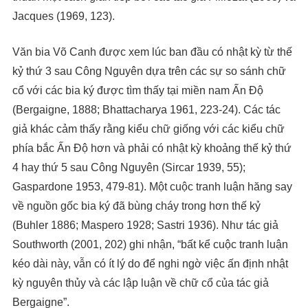
Jacques (1969, 123).
Văn bia Võ Canh được xem lúc ban đầu có nhật kỳ từ thế
kỷ thứ 3 sau Công Nguyên dựa trên các sự so sánh chữ
cổ với các bia ký được tìm thấy tại miền nam Ấn Độ
(Bergaigne, 1888; Bhattacharya 1961, 223-24). Các tác
giả khác cảm thấy rằng kiểu chữ giống với các kiểu chữ
phía bắc Ấn Độ hơn và phải có nhật kỳ khoảng thế kỷ thứ
4 hay thứ 5 sau Công Nguyên (Sircar 1939, 55);
Gaspardone 1953, 479-81). Một cuộc tranh luận hăng say
về nguồn gốc bia ký đã bùng cháy trong hơn thế kỷ
(Buhler 1886; Maspero 1928; Sastri 1936). Như tác giả
Southworth (2001, 202) ghi nhận, “bất kể cuộc tranh luận
kéo dài này, vẫn có ít lý do để nghi ngờ việc ấn định nhật
kỳ nguyên thủy và các lập luận về chữ cổ của tác giả
Bergaigne”.