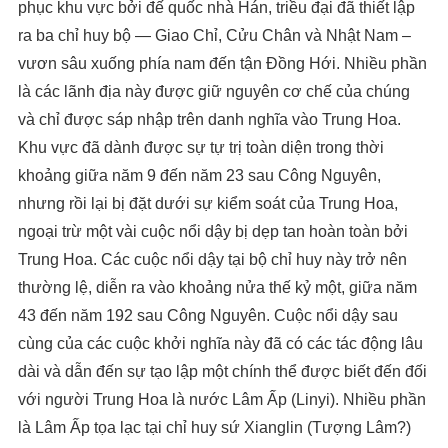
phục khu vực bởi đế quốc nhà Hán, triều đại đã thiết lập
ra ba chỉ huy bộ — Giao Chỉ, Cửu Chân và Nhật Nam –
vươn sâu xuống phía nam đến tận Đồng Hới. Nhiều phần
là các lãnh địa này được giữ nguyên cơ chế của chúng
và chỉ được sáp nhập trên danh nghĩa vào Trung Hoa.
Khu vực đã dành được sự tự trị toàn diện trong thời
khoảng giữa năm 9 đến năm 23 sau Công Nguyên,
nhưng rồi lại bị đặt dưới sự kiểm soát của Trung Hoa,
ngoại trừ một vài cuộc nổi dậy bị dẹp tan hoàn toàn bởi
Trung Hoa. Các cuộc nổi dậy tại bộ chỉ huy này trở nên
thường lệ, diễn ra vào khoảng nửa thế kỷ một, giữa năm
43 đến năm 192 sau Công Nguyên. Cuộc nổi dậy sau
cùng của các cuộc khởi nghĩa này đã có các tác động lâu
dài và dẫn đến sự tạo lập một chính thể được biết đến đối
với người Trung Hoa là nước Lâm Ấp (Linyi). Nhiều phần
là Lâm Ấp tọa lạc tại chỉ huy sứ Xianglin (Tượng Lâm?)