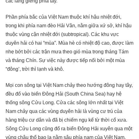
các láng giềng phía tây.
Phần phía bắc của Việt Nam thuộc khí hậu nhiệt đới,
trong khi phía nam đèo Hải Vân, nằm giữa xứ sở, khí hậu
thuộc vùng cận nhiệt đới (subtropical). Các khu vực
duyên hải có hai “mùa”. Mùa hè có nhiệt độ cao, được làm
nhẹ bớt bởi các trận mưa theo gió mùa trong tháng Tám
và tháng Chín. Sự việc này được tiếp nối bởi một mùa
“đông’, trời thì lạnh và khô.
Mọi con sông tại Việt Nam chảy theo hướng đông hay tây,
đều đổ vào biển Đông Hải (South China Sea) hay hệ
thống sông Cửu Long. Cửa các sông lớn nhất tại Việt
Nam chảy qua các vùng duyên hải là vùng cư trú của
hàng triệu cư dân và đã bị chiếm ngụ kể từ thời cổ xưa.
Sông Cửu Long cũng đổ ra biển Đông Hải xuyên qua một
vùng châu thổ bao la nằm sâu phía nam của Việt Nam.