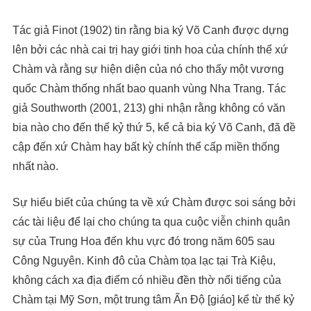
Tác giả Finot (1902) tin rằng bia ký Võ Canh được dựng
lên bởi các nhà cai trị hay giới tinh hoa của chính thể xứ
Chàm và rằng sự hiện diện của nó cho thấy một vương
quốc Chàm thống nhất bao quanh vùng Nha Trang. Tác
giả Southworth (2001, 213) ghi nhận rằng không có văn
bia nào cho đến thế kỷ thứ 5, kể cả bia ký Võ Canh, đã đề
cập đến xứ Chàm hay bất kỳ chính thể cấp miền thống
nhất nào.
Sự hiểu biết của chúng ta về xứ Chàm được soi sáng bởi
các tài liệu để lại cho chúng ta qua cuộc viễn chinh quân
sự của Trung Hoa đến khu vực đó trong năm 605 sau
Công Nguyên. Kinh đô của Chàm tọa lạc tại Trà Kiệu,
không cách xa địa điểm có nhiều đền thờ nổi tiếng của
Chàm tại Mỹ Sơn, một trung tâm Ấn Độ [giáo] kể từ thế kỷ