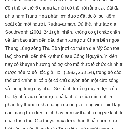
đến thế kỷ thừ 6 chúng ta mới có thể nói rằng các đất đai
phía nam Trung Hoa phần lớn được đặt dưới sự kiểm
soát của một người, Rudravarman. Dù thế, như tác giả
Southworth (2001, 241) ghi nhận, không có gì chắc chắn
về tầm bao trùm đến đâu danh xưng xứ Chàm bên ngoài
Thung Lũng sông Thu Bồn [nơi có thánh địa Mỹ Son tọa
lạc] cho mãi đến thế kỷ thứ 8 sau Công Nguyên. Ý kiến
này có khuynh hướng hỗ trợ cho mô thức tổ chức chính trị
được nêu ra bởi tác giả Hall (1992, 253-54), trong đó các
thể chế chính trị cá biệt có chủ quyền trên một cửa sông
và thung lũng duy nhất. Sự bành trướng quyền lực của
bất kỳ nhà vua nào vượt quá lãnh địa của mình nhiều
phần tùy thuộc ở khả năng của ông ta trong việc thiết lập
các mạng lưới liên minh hay trên sự thành công về kinh tế
của chính thể. Giả thuyết này được hậu thuẫn hơn nữa
bởi các nguồn tham khảo Trung Hoa về mười vương