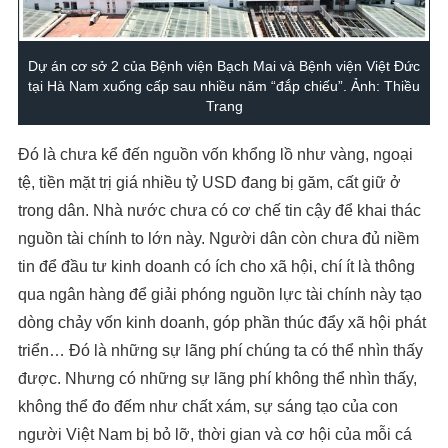
Dự án cơ sở 2 của Bệnh viện Bạch Mai và Bệnh viện Việt Đức
tại Hà Nam xuống cấp sau nhiều năm “đắp chiếu”. Ảnh: Thiều
Trang
Đó là chưa kể đến nguồn vốn khổng lồ như vàng, ngoại
tệ, tiền mặt trị giá nhiều tỷ USD đang bị găm, cất giữ ở
trong dân. Nhà nước chưa có cơ chế tin cậy để khai thác
nguồn tài chính to lớn này. Người dân còn chưa đủ niềm
tin để đầu tư kinh doanh có ích cho xã hội, chí ít là thông
qua ngân hàng để giải phóng nguồn lực tài chính này tạo
dòng chảy vốn kinh doanh, góp phần thúc đẩy xã hội phát
triển… Đó là những sự lãng phí chúng ta có thể nhìn thấy
được. Nhưng có những sự lãng phí không thể nhìn thấy,
không thể đo đếm như chất xám, sự sáng tạo của con
người Việt Nam bị bỏ lỡ, thời gian và cơ hội của mỗi cá