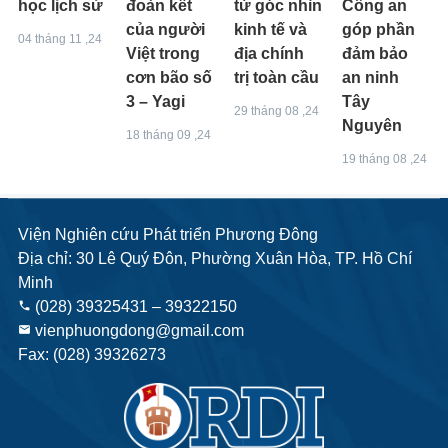
học lịch sử
đoàn kết
từ góc nhìn
Công an
của người
kinh tế và
góp phần
04 tháng 11 ,24
Việt trong
địa chính
đảm bảo
cơn bão số
trị toàn cầu
an ninh
3 – Yagi
Tây
29 tháng 08 ,24
Nguyên
18 tháng 09 ,24
19 tháng 08 ,24
Viện Nghiên cứu Phát triển Phương Đông
Địa chỉ: 30 Lê Quý Đôn, Phường Xuân Hòa, TP. Hồ Chí
Minh
(028) 39325431 – 39322150
phone
vienphuongdong@gmail.com
email
Fax: (028) 39326273