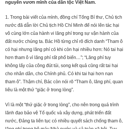
nguyên vươn mình của dân tộc Việt Nam.
1. Trong bài viết của mình, đồng chí Tổng Bí thư, Chủ tịch
nước đã dẫn lời Chủ tịch Hồ Chí Minh để nói lên tác hại
vô cùng lớn của hành vi lãng phí trong sự vận hành của
đất nước chúng ta. Bác Hồ từng chỉ rõ đích danh “Tham ô
có hại nhưng lãng phí có khi còn hại nhiều hơn: Nó tai hại
hơn tham ô vì lãng phí rất phổ biến…”; “Lãng phí tuy
không lấy của công đút túi, song kết quả cũng rất tai hại
cho nhân dân, cho Chính phủ. Có khi tai hại hơn nạn
tham ô”. Thậm chí, Bác còn nói rõ “Tham ô, lãng phí, quan
liêu là một thứ “giặc ở trong lòng”.
Vì là một “thứ giặc ở trong lòng”, cho nên trong quá trình
lãnh đạo bảo vệ Tổ quốc và xây dựng, phát triển đất
nước, Đảng ta liên tục có nhiều quyết sách chống tham ô,
lãng phí trong bộ máy Nhà nước và cả toàn xã hội. Tuy