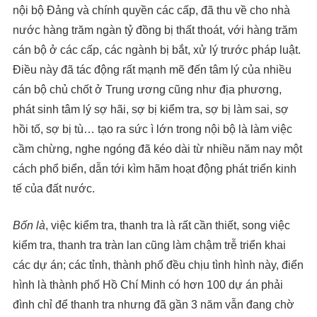
nội bộ Đảng và chính quyền các cấp, đã thu về cho nhà
nước hàng trăm ngàn tỷ đồng bị thất thoát, với hàng trăm
cán bộ ở các cấp, các ngành bị bắt, xử lý trước pháp luật.
Điều này đã tác động rất mạnh mẽ đến tâm lý của nhiều
cán bộ chủ chốt ở Trung ương cũng như địa phương,
phát sinh tâm lý sợ hãi, sợ bị kiểm tra, sợ bị làm sai, sợ
hồi tố, sợ bị tù… tạo ra sức ì lớn trong nội bộ là làm việc
cầm chừng, nghe ngóng đã kéo dài từ nhiều năm nay một
cách phổ biển, dẫn tới kìm hãm hoạt động phát triển kinh
tế của đất nước.
Bốn là
, việc kiểm tra, thanh tra là rất cần thiết, song việc
kiểm tra, thanh tra tràn lan cũng làm chậm trễ triển khai
các dự án; các tỉnh, thành phố đều chịu tình hình này, điển
hình là thành phố Hồ Chí Minh có hơn 100 dự án phải
đình chỉ để thanh tra nhưng đã gần 3 năm vẫn đang chờ