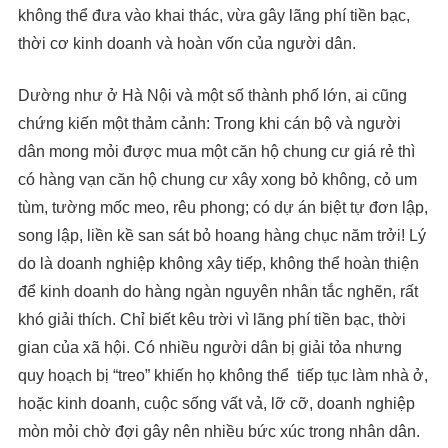
không thể đưa vào khai thác, vừa gây lãng phí tiền bạc,
thời cơ kinh doanh và hoàn vốn của người dân.
Dường như ở Hà Nội và một số thành phố lớn, ai cũng
chứng kiến một thảm cảnh: Trong khi cán bộ và người
dân mong mỏi được mua một căn hộ chung cư giá rẻ thì
có hàng vạn căn hộ chung cư xây xong bỏ không, cỏ um
tùm, tường mốc meo, rêu phong; có dự án biệt tự đơn lập,
song lập, liền kề san sát bỏ hoang hàng chục năm trởi! Lý
do là doanh nghiệp không xây tiếp, không thể hoàn thiện
để kinh doanh do hàng ngàn nguyên nhân tắc nghẽn, rất
khó giải thích. Chỉ biết kêu trời vì lãng phí tiền bạc, thời
gian của xã hội. Có nhiều người dân bị giải tỏa nhưng
quy hoạch bị “treo” khiến họ không thể tiếp tục làm nhà ở,
hoặc kinh doanh, cuộc sống vất vả, lỡ cỡ, doanh nghiệp
mòn mỏi chờ đợi gây nên nhiều bức xúc trong nhân dân.