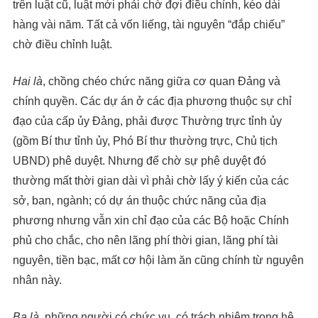
trên luật cũ, luật mới phải chờ đợi điều chỉnh, kéo dài
hàng vài năm. Tất cả vốn liếng, tài nguyên “đắp chiếu”
chờ điều chỉnh luật.
Hai là
, chồng chéo chức năng giữa cơ quan Đảng và
chính quyền. Các dự án ở các địa phương thuộc sự chỉ
đạo của cấp ủy Đảng, phải được Thường trực tỉnh ủy
(gồm Bí thư tỉnh ủy, Phó Bí thư thường trực, Chủ tịch
UBND) phê duyệt. Nhưng để chờ sự phê duyệt đó
thường mất thời gian dài vì phải chờ lấy ý kiến của các
sở, ban, ngành; có dự án thuộc chức năng của địa
phương nhưng vẫn xin chỉ đạo của các Bộ hoặc Chính
phủ cho chắc, cho nên lãng phí thời gian, lãng phí tài
nguyên, tiền bạc, mất cơ hội làm ăn cũng chính từ nguyên
nhân này.
Ba là
, những người có chức vụ, có trách nhiệm trong hệ