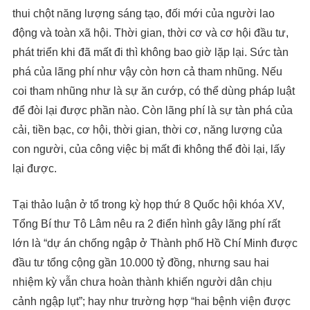
thui chột năng lượng sáng tạo, đối mới của người lao
động và toàn xã hội. Thời gian, thời cơ và cơ hội đầu tư,
phát triển khi đã mất đi thì không bao giờ lặp lại. Sức tàn
phá của lãng phí như vậy còn hơn cả tham nhũng. Nếu
coi tham nhũng như là sự ăn cướp, có thể dùng pháp luật
để đòi lại được phần nào. Còn lãng phí là sự tàn phá của
cải, tiền bạc, cơ hội, thời gian, thời cơ, năng lượng của
con người, của công việc bị mất đi không thể đòi lại, lấy
lại được.
Tại thảo luận ở tổ trong kỳ họp thứ 8 Quốc hội khóa XV,
Tổng Bí thư Tô Lâm nêu ra 2 điển hình gây lãng phí rất
lớn là “dự án chống ngập ở Thành phố Hồ Chí Minh được
đầu tư tổng cộng gần 10.000 tỷ đồng, nhưng sau hai
nhiệm kỳ vẫn chưa hoàn thành khiến người dân chịu
cảnh ngập lụt”; hay như trường hợp “hai bệnh viện được