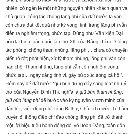
nhiên, có ngàn lẻ một những nguyên nhân khách quan và
chủ quan, công tác chống lãng phí của đất nước ta vẫn
còn chưa đạt kết quả như kỳ vọng, tình trạng lãng phí vẫn
diễn ra nghiêm trọng, phức tạp. Đúng như Văn kiện Đại
hội đại biểu toàn quốc lần thứ XIII của Đảng chỉ rõ: “Công
tác phòng, chống tham nhũng, lãng phí… chưa có chuyển
biến rõ rệt; phát hiện, xử lý tham nhũng, lãng phí vẫn còn
hạn chế. Tham nhũng, lãng phí vẫn còn nghiêm trọng,
phức tạp… ngày càng tinh vi, gây bức xúc trong xã hội”.
Hôm nay để đất nước “giũ bùn đứng dậy sáng lòa” như ý
thơ của Nguyễn Đình Thi, nghĩa là
giũ bùn tham nhũng
,
giũ bùn lãng phí
để bước vào kỷ nguyên vươn mình của
dân tộc, việc đồng chí Tổng Bí thư, Chủ tich nước Tô Lâm
truyền đi thông điệp chỉ đạo chống lãng phí đã trở thành
một lời hiệu triệu hành động đối với toàn Đảng, toàn dân
ta, nhận được sự quan tâm, hưởng ứng rộng rãi của toàn