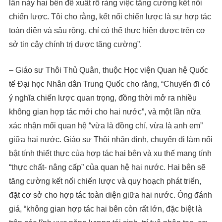
lần này hai bên đề xuất rõ ràng việc tăng cường kết nối
chiến lược. Tôi cho rằng, kết nối chiến lược là sự hợp tác
toàn diện và sâu rộng, chỉ có thể thực hiện được trên cơ
sở tin cậy chính trị được tăng cường”.
– Giáo sư Thôi Thủ Quân, thuộc Học viện Quan hệ Quốc
tế Đại học Nhân dân Trung Quốc cho rằng, “Chuyến đi có
ý nghĩa chiến lược quan trọng, đồng thời mở ra nhiều
không gian hợp tác mới cho hai nước”, và một lần nữa
xác nhận mối quan hệ “vừa là đồng chí, vừa là anh em”
giữa hai nước. Giáo sư Thôi nhận định, chuyến đi làm nổi
bật tính thiết thực của hợp tác hai bên và xu thế mang tính
“thực chất- nâng cấp” của quan hệ hai nước. Hai bên sẽ
tăng cường kết nối chiến lược và quy hoạch phát triển,
đặt cơ sở cho hợp tác toàn diện giữa hai nước. Ông đánh
giá, “không gian hợp tác hai bên còn rất lớn, đặc biệt là