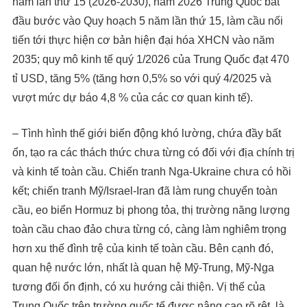
năm lần thứ 15 (2026-2030), năm 2026 Trung Quốc bắt
đầu bước vào Quy hoạch 5 năm lần thứ 15, làm cầu nối
tiến tới thực hiện cơ bản hiện đại hóa XHCN vào năm
2035; quy mô kinh tế quý 1/2026 của Trung Quốc đạt 470
tỉ USD, tăng 5% (tăng hơn 0,5% so với quý 4/2025 và
vượt mức dự báo 4,8 % của các cơ quan kinh tế).
– Tình hình thế giới biến động khó lường, chứa đầy bất
ổn, tạo ra các thách thức chưa từng có đối với địa chính trị
và kinh tế toàn cầu. Chiến tranh Nga-Ukraine chưa có hồi
kết; chiến tranh Mỹ/Israel-Iran đã làm rung chuyển toàn
cầu, eo biển Hormuz bị phong tỏa, thị trường năng lượng
toàn cầu chao đảo chưa từng có, càng làm nghiêm trọng
hơn xu thế đình trệ của kinh tế toàn cầu. Bên cạnh đó,
quan hệ nước lớn, nhất là quan hệ Mỹ-Trung, Mỹ-Nga
tương đối ổn định, có xu hướng cải thiện. Vị thế của
Trung Quốc trên trường quốc tế được nâng cao rõ rệt, là