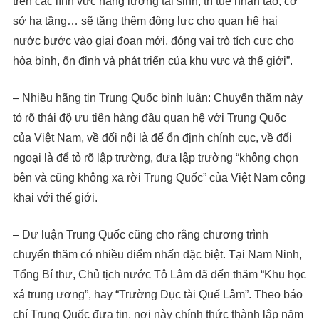
trên các lĩnh vực năng lượng tái sinh, trí tuệ nhân tạo, cơ
sở hạ tầng… sẽ tăng thêm động lực cho quan hệ hai
nước bước vào giai đoạn mới, đóng vai trò tích cực cho
hòa bình, ổn định và phát triển của khu vực và thế giới”.
– Nhiều hãng tin Trung Quốc bình luận: Chuyến thăm này
tỏ rõ thái độ ưu tiên hàng đầu quan hệ với Trung Quốc
của Việt Nam, về đối nội là để ổn định chính cục, về đối
ngoại là để tỏ rõ lập trường, đưa lập trường “không chọn
bên và cũng không xa rời Trung Quốc” của Việt Nam công
khai với thế giới.
– Dư luận Trung Quốc cũng cho rằng chương trình
chuyến thăm có nhiều điểm nhấn đặc biệt. Tại Nam Ninh,
Tổng Bí thư, Chủ tịch nước Tô Lâm đã đến thăm “Khu học
xá trung ương”, hay “Trường Dục tài Quế Lâm”. Theo báo
chí Trung Quốc đưa tin, nơi này chính thức thành lập năm