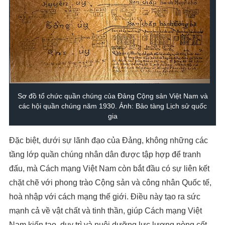
Sơ đồ tổ chức quần chúng của Đảng Cộng sản Việt Nam và
các hội quần chúng năm 1930. Ảnh: Bảo tàng Lịch sử quốc
gia
Đặc biệt, dưới sự lãnh đạo của Đảng, không những các
tầng lớp quần chúng nhân dân được tập hợp để tranh
đấu, mà Cách mạng Việt Nam còn bắt đầu có sự liên kết
chặt chẽ với phong trào Cộng sản và công nhân Quốc tế,
hoà nhập với cách mạng thế giới. Điều này tạo ra sức
mạnh cả về vật chất và tinh thần, giúp Cách mạng Việt
Nam kiến tạo, duy trì và nuôi dưỡng lực lượng nòng cốt