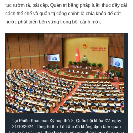
tục rườm rà, bất cập. Quản trị bằng pháp luật, thúc đẩy cải
cách thể chế và quản trị công chính là chìa khóa để đất
nước phát triển bền vững trong bối cảnh mới.
Tại Phiên Khai mạc Kỳ họp thứ 8, Quốc hội khóa XV, ngày
21/10/2024, Tổng Bí thư Tô Lâm đã khẳng định tầm quan
trọng của cải cách thể chế như một giải pháp hàng đầu trong