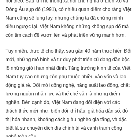
noi theo. Sau khi hệ thống xã hội chủ nghĩa ở Liên Xô và
Đông Âu sụp đổ (1991), có nhiều quan điểm cho rằng Việt
Nam cũng sẽ lung lay, nhưng chúng ta đã chứng minh
điều ngược lại. Việt Nam không những không sụp đổ mà
còn tìm cách để vươn lên và phát triển vững mạnh hơn.
Tuy nhiên, thực tế cho thấy, sau gần 40 năm thực hiện Đổi
mới, những mô hình và tư duy phát triển cũ đang dần bộc
lộ những giới hạn nhất định. Tăng trưởng kinh tế của Việt
Nam tuy cao nhưng còn phụ thuộc nhiều vào vốn và lao
động giá rẻ. Đổi mới công nghệ, năng suất lao động, chất
lượng nguồn nhân lực và thể chế vẫn là những điểm
nghẽn. Bên cạnh đó, Việt Nam đang đối diện với các
thách thức mới như: biến đổi khí hậu, già hóa dân số, đô
thị hóa nhanh, khoảng cách giàu nghèo gia tăng, và đặc
biệt là sự chuyển dịch địa chính trị và cạnh tranh công
nghệ toàn cầu.