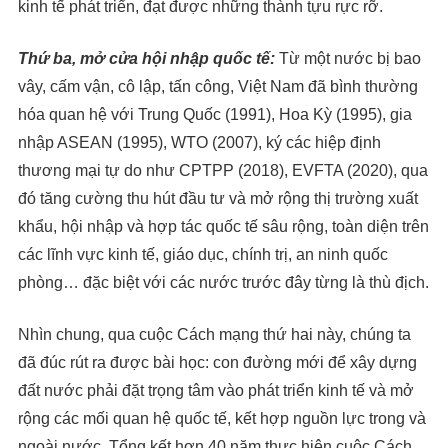
kinh tế phát triển, đạt được những thành tựu rực rỡ.
Thứ ba, mở cửa hội nhập quốc tế:
Từ một nước bị bao
vây, cấm vận, cô lập, tấn công, Việt Nam đã bình thường
hóa quan hệ với Trung Quốc (1991), Hoa Kỳ (1995), gia
nhập ASEAN (1995), WTO (2007), ký các hiệp định
thương mại tự do như CPTPP (2018), EVFTA (2020), qua
đó tăng cường thu hút đầu tư và mở rộng thị trường xuất
khẩu, hội nhập và hợp tác quốc tế sâu rộng, toàn diện trên
các lĩnh vực kinh tế, giáo dục, chính trị, an ninh quốc
phòng… đặc biệt với các nước trước đây từng là thù địch.
Nhìn chung, qua cuộc Cách mạng thứ hai này, chúng ta
đã đúc rút ra được bài học: con đường mới để xây dựng
đất nước phải đặt trọng tâm vào phát triển kinh tế và mở
rộng các mối quan hệ quốc tế, kết hợp nguồn lực trong và
ngoài nước. Tổng kết hơn 40 năm thực hiện cuộc Cách