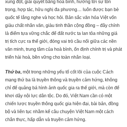
xung đột, giải quyết bằng hoà bình, hướng tới sự tôn
trọng, hợp tác, hữu nghị đa phương… luôn được bạn bè
quốc tế lắng nghe và học hỏi. Bản sắc văn hóa Việt vốn
giàu chất nhân văn, giàu tinh thần cộng đồng – đây chính
là điểm tựa vững chắc để đất nước ta lan tỏa những giá
trị tích cực ra thế giới, đóng vai trò cầu nối giữa các nền
văn minh, trung tâm của hoà bình, ổn định chính trị và phát
triển hài hoà, bền vững cho toàn nhân loại.
Thứ ba
,
một trong những yếu tố cốt lõi của cuộc Cách
mạng thứ ba là truyền thông và truyền cảm hứng, không
chỉ để quảng bá hình ảnh quốc gia ra thế giới, mà còn để
khơi dậy nội lực dân tộc. Do đó, Việt Nam cần có một
chiến lược truyền thông quốc gia hiện đại, bài bản, đồng
bộ và liên tục nhằm kể câu chuyện Việt Nam một cách
chân thực, hấp dẫn và truyền cảm hứng.