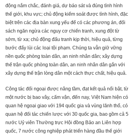
động nắm chắc, đánh giá, dự báo sát và đúng tình hình
thế giới, khu vực; chủ động kiểm soát được tình hình, đặc
biệt trên các địa bàn xung yếu để có các phương án, đối
sách ngăn ngừa các nguy cơ chiến tranh, xung đột từ
sớm, từ xa; chủ động đấu tranh kịp thời, hiệu quả, từng
bước đẩy lùi các loại tội phạm. Chúng ta vẫn giữ vững
nền quốc phòng toàn dân, an ninh nhân dân; xây dựng
thế trận quốc phòng toàn dân, an ninh nhân dân gắn với
xây dựng thế trận lòng dân một cách thực chất, hiệu quả.
Công tác đối ngoại được nâng tầm, đạt kết quả nổi bật, từ
một nước bị bao vây, cấm vận, đến nay, Việt Nam hiện có
quan hệ ngoại giao với 194 quốc gia và vùng lãnh thổ, có
quan hệ đối tác chiến lược với 30 quốc gia, bao gồm cả 5
nước Uỷ viên Thường trực Hội đồng Bảo an Liên hợp
quốc, 7 nước công nghiệp phát triển hàng đầu thế giới