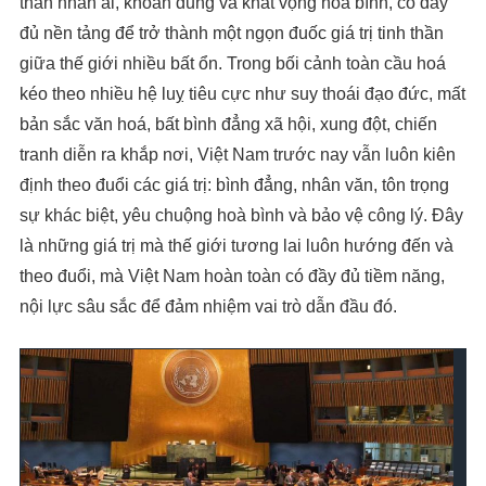
thần nhân ái, khoan dung và khát vọng hoà bình, có đầy
đủ nền tảng để trở thành một ngọn đuốc giá trị tinh thần
giữa thế giới nhiều bất ổn. Trong bối cảnh toàn cầu hoá
kéo theo nhiều hệ luỵ tiêu cực như suy thoái đạo đức, mất
bản sắc văn hoá, bất bình đẳng xã hội, xung đột, chiến
tranh diễn ra khắp nơi, Việt Nam trước nay vẫn luôn kiên
định theo đuổi các giá trị: bình đẳng, nhân văn, tôn trọng
sự khác biệt, yêu chuộng hoà bình và bảo vệ công lý. Đây
là những giá trị mà thế giới tương lai luôn hướng đến và
theo đuổi, mà Việt Nam hoàn toàn có đầy đủ tiềm năng,
nội lực sâu sắc để đảm nhiệm vai trò dẫn đầu đó.