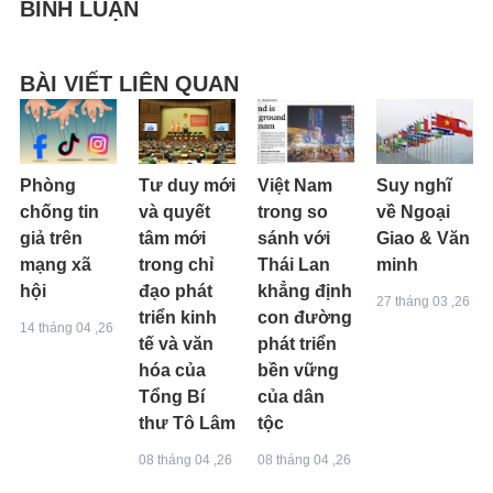
BÌNH LUẬN
BÀI VIẾT LIÊN QUAN
Phòng
Tư duy mới
Việt Nam
Suy nghĩ
chống tin
và quyết
trong so
về Ngoại
giả trên
tâm mới
sánh với
Giao & Văn
mạng xã
trong chỉ
Thái Lan
minh
hội
đạo phát
khẳng định
27 tháng 03 ,26
triển kinh
con đường
14 tháng 04 ,26
tế và văn
phát triển
hóa của
bền vững
Tổng Bí
của dân
thư Tô Lâm
tộc
08 tháng 04 ,26
08 tháng 04 ,26