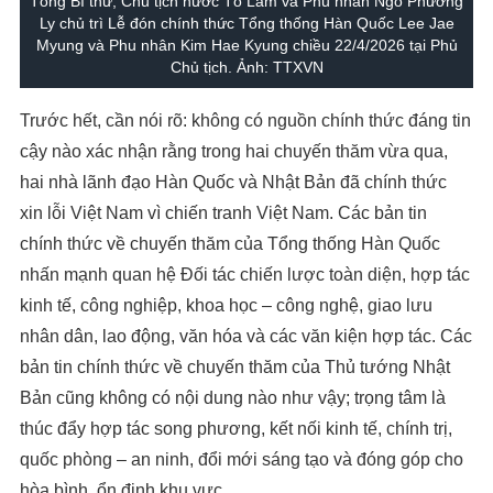
Tổng Bí thư, Chủ tịch nước Tô Lâm và Phu nhân Ngô Phương
Ly chủ trì Lễ đón chính thức Tổng thống Hàn Quốc Lee Jae
Myung và Phu nhân Kim Hae Kyung chiều 22/4/2026 tại Phủ
Chủ tịch. Ảnh: TTXVN
Trước hết, cần nói rõ: không có nguồn chính thức đáng tin
cậy nào xác nhận rằng trong hai chuyến thăm vừa qua,
hai nhà lãnh đạo Hàn Quốc và Nhật Bản đã chính thức
xin lỗi Việt Nam vì chiến tranh Việt Nam. Các bản tin
chính thức về chuyến thăm của Tổng thống Hàn Quốc
nhấn mạnh quan hệ Đối tác chiến lược toàn diện, hợp tác
kinh tế, công nghiệp, khoa học – công nghệ, giao lưu
nhân dân, lao động, văn hóa và các văn kiện hợp tác. Các
bản tin chính thức về chuyến thăm của Thủ tướng Nhật
Bản cũng không có nội dung nào như vậy; trọng tâm là
thúc đẩy hợp tác song phương, kết nối kinh tế, chính trị,
quốc phòng – an ninh, đổi mới sáng tạo và đóng góp cho
hòa bình, ổn định khu vực.