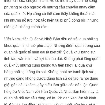
thiện chí của chuyến thăm. Họ có thể thấy quan hệ song
phương bị kéo ngược về những câu chuyện nhạy cảm
của quá khứ. Họ cũng có thể cảm thấy không thoải mái
khi những nỗ lực hợp tác hiện tại bị phủ bóng bởi những
diễn giải không chính xác.
Việt Nam, Hàn Quốc và Nhật Bản đều đã trải qua những
khúc quanh lịch sử phức tạp. Nhưng điểm quan trọng của
quan hệ quốc tế hiện đại là biết xử lý quá khứ bằng sự
tỉnh táo, văn minh và lợi ích lâu dài. Không phải lãng quên
quá khứ, nhưng cũng không tùy tiện khơi lại quá khứ
bằng những thông tin sai. Không phải né tránh lịch sử,
nhưng càng không được dùng lịch sử để tạo ra nội dung
giật gân câu khách, gây hiểu lầm giữa các dân tộc. Quan
hệ giữa Việt Nam với Hàn Quốc và Nhật Bản hiện nay là
quan hệ đối tác sâu rộng, có lợi ích đan xen lớn về kinh
tế, đầu tư, lao động, giáo dục, công nghệ, văn hóa, giao