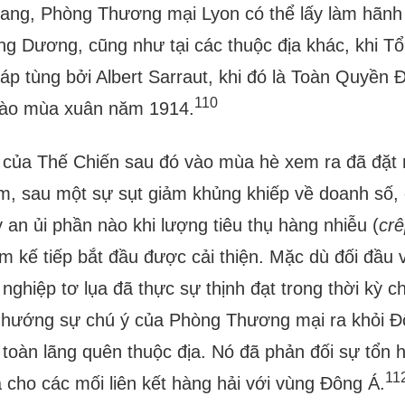
ang, Phòng Thương mại Lyon có thể lấy làm hãnh 
ng Dương, cũng như tại các thuộc địa khác, khi
háp tùng bởi Albert Sarraut, khi đó là Toàn Quyề
110
vào mùa xuân năm 1914.
của Thế Chiến sau đó vào mùa hè xem ra đã đặt 
m, sau một sự sụt giảm khủng khiếp về doanh số,
 an ủi phần nào khi lượng tiêu thụ hàng nhiễu (
cr
m kế tiếp bắt đầu được cải thiện. Mặc dù đối đầu v
nghiệp tơ lụa đã thực sự thịnh đạt trong thời kỳ c
 hướng sự chú ý của Phòng Thương mại ra khỏi 
toàn lãng quên thuộc địa. Nó đã phản đối sự tổn h
11
a cho các mối liên kết hàng hải với vùng Đông Á.