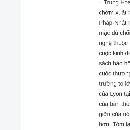
– Trung Hoa
chớm xuất h
Pháp-Nhật m
mặc dù chốn
nghệ thuộc 
cuộc kinh d
sách bảo hộ
cuộc thương
trường to l
của Lyon t
của bản thỏ
giỡn của nó
hơn. Tóm lạ