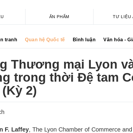
ỆU
ẤN PHẨM
TƯ LIỆU
ến tranh
Quan hệ Quốc tế
Bình luận
Văn hóa - G
g Thương mại Lyon v
g trong thời Đệ tam 
(Kỳ 2)
ch
n F. Laffey
, The Lyon Chamber of Commerce and 