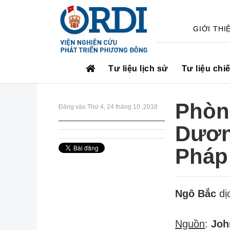
GIỚI THI
Tư liệu lịch sử
Tư liệu chi
Phòn
Đăng vào Thứ 4, 24 tháng 10 ,2018
Dươn
Pháp 
Ngô Bắc
dị
Nguồn
:
Joh