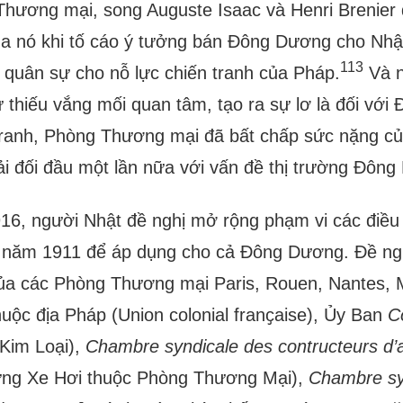
hương mại, song Auguste Isaac và Henri Brenier 
ủa nó khi tố cáo ý tưởng bán Đông Dương cho Nhật
113
 quân sự cho nỗ lực chiến tranh của Pháp.
Và n
 thiếu vắng mối quan tâm, tạo ra sự lơ là đối vớ
ranh, Phòng Thương mại đã bất chấp sức nặng củ
ải đối đầu một lần nữa với vấn đề thị trường Đôn
6, người Nhật đề nghị mở rộng phạm vi các điều
 năm 1911 để áp dụng cho cả Đông Dương. Đề ngh
ủa các Phòng Thương mại Paris, Rouen, Nantes, M
huộc địa Pháp (Union colonial franҫaise), Ủy Ban
C
Kim Loại),
Chambre syndicale des contructeurs d’
ng Xe Hơi thuộc Phòng Thương Mại),
Chambre syn