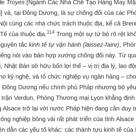
de Troyes
[Ngành Các Nhà Chế Tạo Hàng May Mặc 
 và, tại Đông Dương, là sự chống đối của các P
ội cùng các nhà chức trách thuộc địa, kể cả Bren
114
Tế của thuộc địa.
Trong một sự từ bỏ rõ rệt kh
nguyên tắc
kinh tế
tự
vận
hành (laissez-faire)
, Phò
iếng nói vào bản hợp xướng chống đối này. Từ q
Nhật Bản sở hữu bốn lợi thế – vị trị địa lý, lao đ
ho kỹ nghệ, và tổ chức nghiệp vụ ngân hàng – ch
tế Đông Dương nếu chính phủ Pháp nhượng bộ yêu
 trận Verdun, Phòng Thương mại Lyon khẳng định 
 Alsace trở lại với nước Pháp hiện đang cần duy tr
ông nghiệp bông vải rất phát triển của tỉnh Alsace 
ện dẫn các yếu tố khác: các thành tựu kinh tế củ