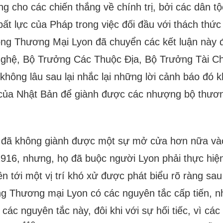
g cho các chiến thắng về chính trị, bởi các dân t
bất lực của Pháp trong việc đối đầu với thách thức
ng Thương Mại Lyon đã chuyển các kết luận này
Nghệ, Bộ Trưởng Các Thuộc Địa, Bộ Trưởng Tài C
không lâu sau lại nhắc lại những lời cảnh báo đó k
c của Nhật Bản để giành được các nhượng bộ thươ
 đã không giành được một sự mở cửa hơn nữa và
916, nhưng, họ đã buộc người Lyon phải thực hiệ
ên tới một vị trí khó xử được phát biểu rõ ràng sa
g Thương mại Lyon có các nguyên tắc cấp tiến, n
 các nguyên tắc này, đôi khi với sự hối tiếc, vì các