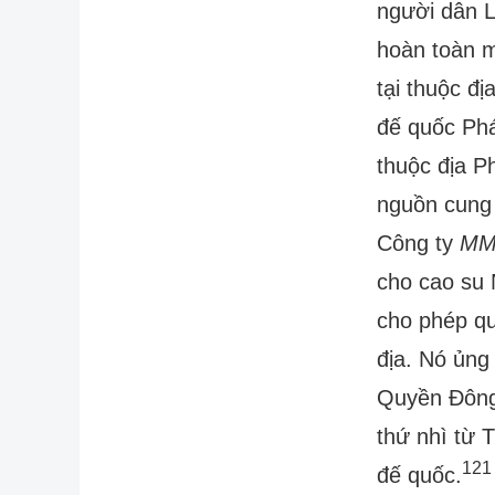
người dân L
hoàn toàn m
tại thuộc đ
đế quốc Phá
thuộc địa P
nguồn cung
Công ty
MM 
cho cao su
cho phép qu
địa. Nó ủng
Quyền Đông 
thứ nhì từ 
121
đế quốc.