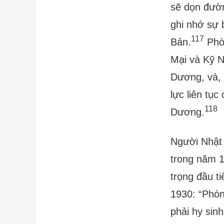
sẽ dọn đườn
ghi nhớ sự 
117
Bản.
Phò
Mại và Kỹ 
Dương, và, 
lực liên tụ
118
Dương.
Người Nhật
trong năm 1
trọng đầu ti
1930: “Phòn
phải hy sinh