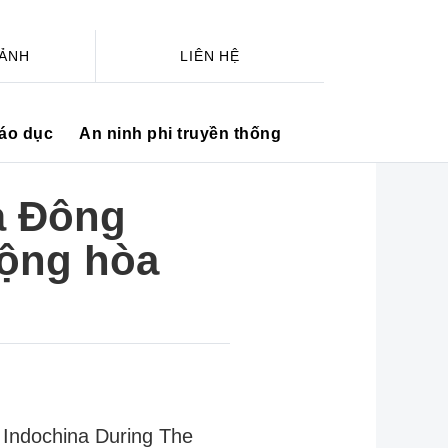
 ẢNH
LIÊN HỆ
iáo dục
An ninh phi truyền thống
à Đông
Cộng hòa
Indochina During The