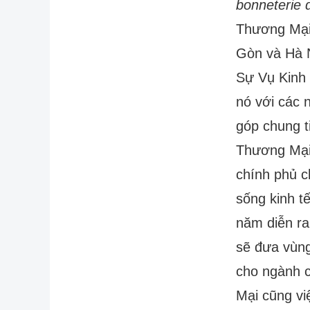
bonneterie 
Thương Mại]
Gòn và Hà N
Sự Vụ Kinh 
nó với các 
góp chung t
Thương Mại, 
chính phủ c
sống kinh 
năm diễn ra
sẽ đưa vùng
cho ngành c
Mại cũng vi