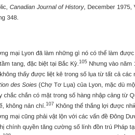
lic,
Canadian Journal of History
, December 1975, V
ng 348.
ng mại Lyon đã làm những gì nó có thể làm được 
105
tầm tang, đặc biệt tại Bắc Kỳ.
Nhưng vào năm 1
hông thấy được liệt kê trong số lụa từ tất cả cá
tion des Soies
(Chợ Tơ Lụa) của Lyon, mặc dù một
y chắc chắn có mặt trong số hàng nhập cảng từ 
107
hế, không nản chí.
Không thể thắng lợi được nhiề
ng mại cũng phải vật lộn với các vấn đề Đông D
hị chính quyền tăng cường số lính đồn trú Pháp t