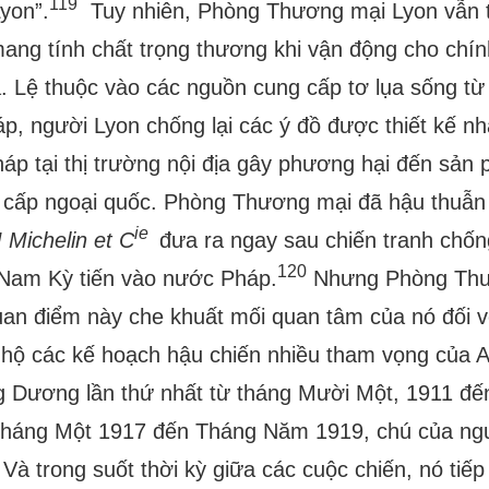
119
yon”.
Tuy nhiên, Phòng Thương mại Lyon vẫn từ 
ang tính chất trọng thương khi vận động cho chí
ịa. Lệ thuộc vào các nguồn cung cấp tơ lụa sống t
p, người Lyon chống lại các ý đồ được thiết kế 
háp tại thị trường nội địa gây phương hại đến sản
 cấp ngoại quốc. Phòng Thương mại đã hậu thuẫn
ie
Michelin et C
đưa ra ngay sau chiến tranh chốn
120
 Nam Kỳ tiến vào nước Pháp.
Nhưng Phòng Thư
an điểm này che khuất mối quan tâm của nó đối v
 hộ các kế hoạch hậu chiến nhiều tham vọng của A
Dương lần thứ nhất từ tháng Mười Một, 1911 đến
Tháng Một 1917 đến Tháng Năm 1919, chú của ngườ
Và trong suốt thời kỳ giữa các cuộc chiến, nó tiế