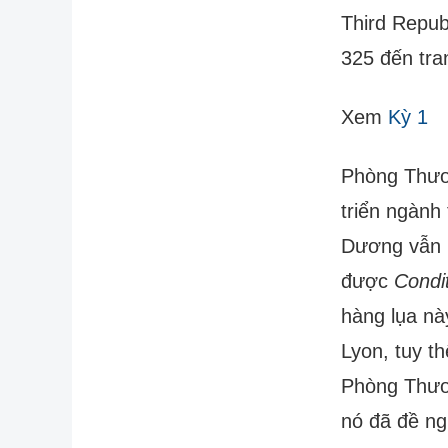
Third Repub
325 đến tra
Xem
Kỳ 1
Phòng Thươ
triển ngành 
Dương vẫn k
được
Condi
hàng lụa nà
Lyon, tuy t
Phòng Thươ
nó đã đề ng