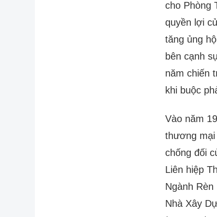
cho Phòng T
quyền lợi c
tăng ủng hộ
bên cạnh sự
năm chiến t
khi buộc ph
Vào năm 191
thương mại
chống đối c
Liên hiệp T
Ngành Rèn 
Nhà Xây Dự