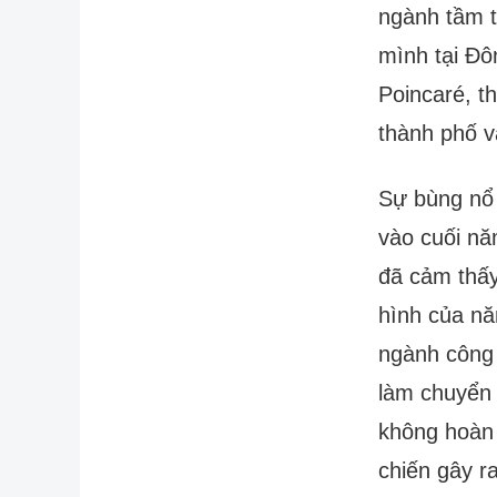
ngành tầm t
mình tại Đô
Poincaré, t
thành phố 
Sự bùng nổ 
vào cuối nă
đã cảm thấy
hình của nă
ngành công 
làm chuyển
không hoàn 
chiến gây r