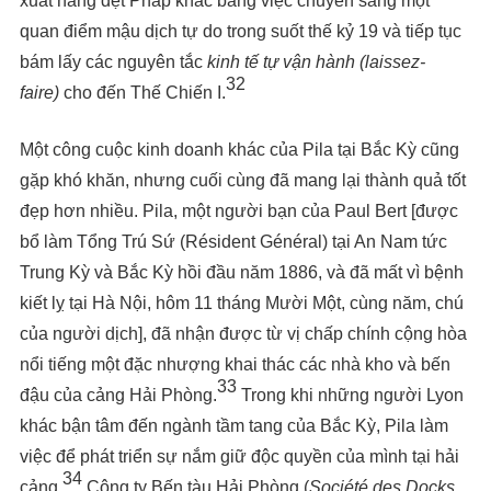
xuất hàng dệt Pháp khác bằng việc chuyển sang một
quan điểm mậu dịch tự do trong suốt thế kỷ 19 và tiếp tục
bám lấy các nguyên tắc
kinh tế
tự
vận
hành (laissez-
32
faire)
cho đến Thế Chiến I.
Một công cuộc kinh doanh khác của Pila tại Bắc Kỳ cũng
gặp khó khăn, nhưng cuối cùng đã mang lại thành quả tốt
đẹp hơn nhiều. Pila, một người bạn của Paul Bert [được
bổ làm Tổng Trú Sứ (Résident Général) tại An Nam tức
Trung Kỳ và Bắc Kỳ hồi đầu năm 1886, và đã mất vì bệnh
kiết lỵ tại Hà Nội, hôm 11 tháng Mười Một, cùng năm, chú
của người dịch], đã nhận được từ vị chấp chính cộng hòa
nổi tiếng một đặc nhượng khai thác các nhà kho và bến
33
đậu của cảng Hải Phòng.
Trong khi những người Lyon
khác bận tâm đến ngành tầm tang của Bắc Kỳ, Pila làm
việc để phát triển sự nắm giữ độc quyền của mình tại hải
34
cảng.
Công ty Bến tàu Hải Phòng (
Société des Docks