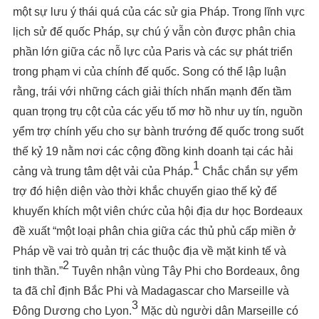
một sự lưu ý thái quá của các sử gia Pháp. Trong lĩnh vực
lịch sử đế quốc Pháp, sự chú ý vẫn còn được phân chia
phần lớn giữa các nỗ lực của Paris và các sự phát triển
trong phạm vi của chính đế quốc. Song có thể lập luận
rằng, trái với những cách giải thích nhấn mạnh đến tầm
quan trọng trụ cột của các yếu tố mơ hồ như uy tín, nguồn
yểm trợ chính yếu cho sự bành trướng đế quốc trong suốt
thế kỷ 19 nằm nơi các cộng đồng kinh doanh tại các hải
1
cảng và trung tâm dệt vải của Pháp.
Chắc chắn sự yểm
trợ đó hiện diện vào thời khắc chuyển giao thế kỷ để
khuyến khích một viên chức của hội địa dư học Bordeaux
đề xuất “một loại phân chia giữa các thủ phủ cấp miền ở
Pháp về vai trò quản trị các thuộc địa về mặt kinh tế và
2
tinh thần.”
Tuyên nhận vùng Tây Phi cho Bordeaux, ông
ta đã chỉ định Bắc Phi và Madagascar cho Marseille và
3
Đông Dương cho Lyon.
Mặc dù người dân Marseille có