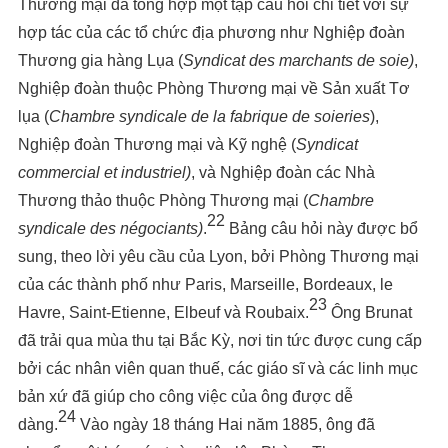
Thương mại đã tổng hợp một tập câu hỏi chi tiết với sự
hợp tác của các tổ chức địa phương như Nghiệp đoàn
Thương gia hàng Lụa (
Syndicat des marchants de soie)
,
Nghiệp đoàn thuộc Phòng Thương mại về Sản xuất Tơ
lụa (
Chambre syndicale de la fabrique de soieries
),
Nghiệp đoàn Thương mại và Kỹ nghệ (
Syndicat
commercial et industriel)
, và Nghiệp đoàn các Nhà
Thương thảo thuộc Phòng Thương mại (
Chambre
22
syndicale des négociants)
.
Bảng câu hỏi này được bổ
sung, theo lời yêu cầu của Lyon, bởi Phòng Thương mại
của các thành phố như Paris, Marseille, Bordeaux, le
23
Havre, Saint-Etienne, Elbeuf và Roubaix.
Ông Brunat
đã trải qua mùa thu tại Bắc Kỳ, nơi tin tức được cung cấp
bởi các nhân viên quan thuế, các giáo sĩ và các linh mục
bản xứ đã giúp cho công việc của ông được dễ
24
dàng.
Vào ngày 18 tháng Hai năm 1885, ông đã