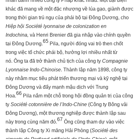
nhân danh nhiều công ty Pháp khác nhau. Một đại diện
khác đã mang về một đặc nhượng về lúa gạo, giành được
trong thời gian trú ngụ của phái bộ tại Đông Dương, cho
Hiệp
h
ội Société lyonnaise de colonization en
Indochina,
và Henri Brenier đã gia nhập vào chính quyền
65
tại Đông Dương.
Pila, người đóng vai trò then chốt
trong việc tổ chức phái bộ, hưởng lợi nhiều nhất từ
nó. Ông ta đã trở thành chủ tịch của công ty
Compagnie
Lyonnaise Indo-Chinoise
. Thành lập năm 1898, công ty
này nhằm mục tiêu phát triển thương mại và kỹ nghệ tại
Đông Dương và đẩy mạnh mậu dịch với Trung
66
Hoa.
Pila nắm một chỗ trong hội đồng quản trị của công
ty
Société cotonnière de l’Indo-Chine
(Công ty Bông vải
Đông Dương), một thương nghiệp được thành lập sau
67
này trong cùng năm đó.
Ông cũng tham dự vào việc
thành lập Công ty Xi măng Hải Phòng (
Société des