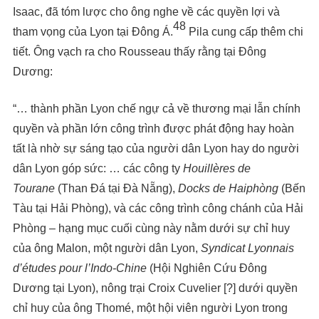
Isaac, đã tóm lược cho ông nghe về các quyền lợi và
48
tham vọng của Lyon tại Đông Á.
Pila cung cấp thêm chi
tiết. Ông vạch ra cho Rousseau thấy rằng tại Đông
Dương:
“… thành phần Lyon chế ngự cả về thương mại lẫn chính
quyền và phần lớn công trình được phát động hay hoàn
tất là nhờ sự sáng tạo của người dân Lyon hay do người
dân Lyon góp sức: … các công ty
Houillères de
Tourane
(Than Đá tại Đà Nẵng),
Docks de Haiphòng
(Bến
Tàu tại Hải Phòng), và các công trình công chánh của Hải
Phòng – hạng mục cuối cùng này nằm dưới sự chỉ huy
của ông Malon, một người dân Lyon,
Syndicat Lyonnais
d’études pour l’Indo-Chine
(Hội Nghiên Cứu Đông
Dương tại Lyon), nông trại Croix Cuvelier [?] dưới quyền
chỉ huy của ông Thomé, một hội viên người Lyon trong