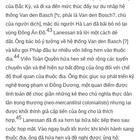
của Bắc Kỳ, và đi xa đến mức thúc đẩy sự du nhập hệ
thống Van den Basch [*c, phải là Van den Bosch?, chú
của người dịch], mặc dù người Hà Lan đã bãi bỏ nó tại
43
vùng Đông Ấn Độ.
Lanessan trả lời một cách dè
dặt. Ông bác bỏ ý tưởng về hệ thống Van den Basch [?]
và kêu gọi Pháp đầu tư nhiều vốn liếng hơn vào thuộc
44
địa.
Viên Toàn Quyền hứa hẹn sẽ mở rộng các tuyến
chuyển vận và thể hiện sự bất đồng của ông đối với chế
độ thuế quan của thuộc địa. Ông thúc giục sự phát triển kỹ
nghệ trong phạm vi Đông Dương, một quan điểm được
tính toán để chọc giận những kẻ theo chủ nghĩa thực dân
tân trọng thương (neo-mercantilist colonialists) nhưng lại
được khối thính giả cấp tiến của ông cho là thích
45
hợp.
Lanessan đã đi xa hơn tại bữa tiệc tiếp theo sau
cuộc họp mặt. Vào ngay buổi tối trước khi khởi hành sang
thuộc địa, ông đã hứa hẹn và đề nghị được ủng hộ: