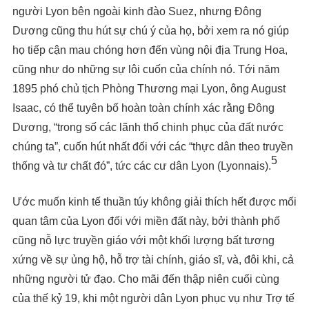
người Lyon bên ngoài kinh đào Suez, nhưng Đông
Dương cũng thu hút sự chú ý của họ, bởi xem ra nó giúp
họ tiếp cận mau chóng hơn đến vùng nội địa Trung Hoa,
cũng như do những sự lôi cuốn của chính nó. Tới năm
1895 phó chủ tịch Phòng Thương mại Lyon, ông August
Isaac, có thể tuyên bố hoàn toàn chính xác rằng Đông
Dương, “trong số các lãnh thổ chinh phục của đất nước
chúng ta”, cuốn hút nhất đối với các “thực dân theo truyền
5
thống và tư chất đó”, tức các cư dân Lyon (Lyonnais).
Ước muốn kinh tế thuần túy không giải thích hết được mối
quan tâm của Lyon đối với miền đất này, bởi thành phố
cũng nỗ lực truyền giáo với một khối lượng bất tương
xứng về sự ủng hộ, hỗ trợ tài chính, giáo sĩ, và, đôi khi, cả
những người tử đạo. Cho mãi đến thập niên cuối cùng
của thế kỷ 19, khi một người dân Lyon phục vụ như Trợ tế