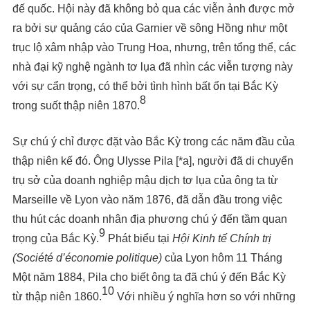
đế quốc. Hội này đã không bỏ qua các viễn ảnh được mở
ra bởi sự quảng cáo của Garnier về sông Hồng như một
trục lộ xâm nhập vào Trung Hoa, nhưng, trên tổng thể, các
nhà đại kỹ nghệ ngành tơ lụa đã nhìn các viễn tượng này
với sự cẩn trọng, có thể bởi tình hình bất ổn tại Bắc Kỳ
8
trong suốt thập niên 1870.
Sự chú ý chỉ được đặt vào Bắc Kỳ trong các năm đầu của
thập niên kế đó. Ông Ulysse Pila [*a], người đã di chuyển
trụ sở của doanh nghiệp mậu dịch tơ lụa của ông ta từ
Marseille về Lyon vào năm 1876, đã dẫn đầu trong việc
thu hút các doanh nhân địa phương chú ý đến tầm quan
9
trọng của Bắc Kỳ.
Phát biểu tại
Hội Kinh
t
ế
Chính trị
(Société d’économie politique)
của Lyon hôm 11 Tháng
Một năm 1884, Pila cho biết ông ta đã chú ý đến Bắc Kỳ
10
từ thập niên 1860.
Với nhiều ý nghĩa hơn so với những