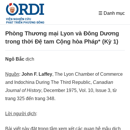
☰ Danh mục
Phòng Thương mại Lyon và Đông Dương
trong thời Đệ tam Cộng hòa Pháp* (Kỳ 1)
Ngô Bắc
dịch
Nguồn
:
John F. Laffey
, The Lyon Chamber of Commerce
and Indochina During The Third Republic,
Canadian
Journal of History
, December 1975, Vol. 10, Issue 3, từ
trang 325 đến trang 348.
Lời người dịch
:
Bài viết này đặt trọng tâm xem xét các quan hệ mậu dịch