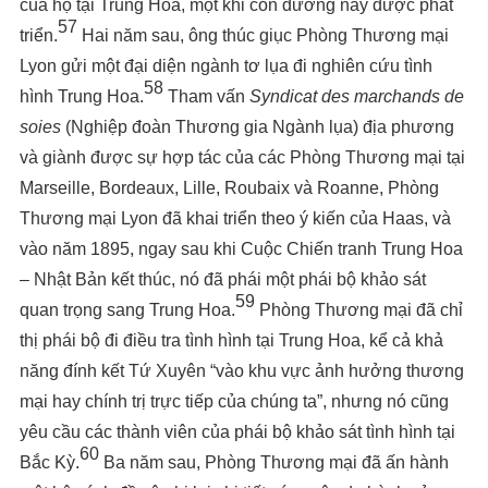
của họ tại Trung Hoa, một khi con đường này được phát
57
triển.
Hai năm sau, ông thúc giục Phòng Thương mại
Lyon gửi một đại diện ngành tơ lụa đi nghiên cứu tình
58
hình Trung Hoa.
Tham vấn
Syndicat des marchands de
soies
(Nghiệp đoàn Thương gia Ngành lụa) địa phương
và giành được sự hợp tác của các Phòng Thương mại tại
Marseille, Bordeaux, Lille, Roubaix và Roanne, Phòng
Thương mại Lyon đã khai triển theo ý kiến của Haas, và
vào năm 1895, ngay sau khi Cuộc Chiến tranh Trung Hoa
– Nhật Bản kết thúc, nó đã phái một phái bộ khảo sát
59
quan trọng sang Trung Hoa.
Phòng Thương mại đã chỉ
thị phái bộ đi điều tra tình hình tại Trung Hoa, kể cả khả
năng đính kết Tứ Xuyên “vào khu vực ảnh hưởng thương
mại hay chính trị trực tiếp của chúng ta”, nhưng nó cũng
yêu cầu các thành viên của phái bộ khảo sát tình hình tại
60
Bắc Kỳ.
Ba năm sau, Phòng Thương mại đã ấn hành