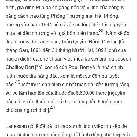
trích, gia đình Pila đã cố gắng bảo vệ vị thế của công ty
bằng cách thao túng Phòng Thương mại Hải Phòng,
nhưng vào năm 1894 nó có vẻ sẵn lòng để chính quyền
39
mua lại đặc nhượng với giá bốn triệu franc.
Năm kế đó
Jean Louis de Lanessan, Toàn Quyền Đông Dương [từ
tháng Sáu, 1891 đến 31 tháng Mười Hai, 1894, chú của
người dịch], đã phê chuẩn việc mua lại với giá mà Joseph
Chailley-Bert [*b], con rể của Paul Bert và là nhà chính
luận thuộc địa hàng đầu, xem là một sự đền bù tuyệt
40
hảo.
Một thực dân định cư bất mãn đã ước lượng rằng
sự vụ làm hao tốn của thuộc địa 6.600.00 franc [nguyên
bản có lẽ còn thiếu một số 0 sau cùng, tức 6 triệu franc,
41
chú của người dịch].
Lanessan có lẽ đã trả lời các sự chỉ trích việc thu xếp để
mua lại đặc nhượng rằng ông chỉ hành động phù hợp với