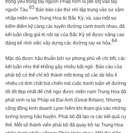
trọng yếu trong tay người Pháp hơn là [để lọt] vào tay
63
người Tàu.
Bản báo cáo thứ nhì tập trung vào sự xâm
nhập miền nam Trung Hoa từ Bắc Kỳ, và, sau một sự
kiểm điểm kỹ càng các tuyến đường cạnh tranh nhau, đã
kết luận rằng giá trị nội tại của Bắc Kỳ sẽ được nâng cao
64
đáng kể nhờ việc xây dựng các đường ray xe hỏa.
Mặc dù được hậu thuẫn bởi sự phong phú về chi tiết, các
kết luận như thế không gây nhiều bất ngờ. Báo cáo của
phái bộ có thể chỉ trở thành một trong số các tài liệu ít
nhiều có tính chất bút chiến mà cuộc tranh luận về đường
lối tốt đẹp nhất để chế ngự được miền nam Trung Hoa đã
phát sinh ra tại Pháp và Đại Anh (Great Britain). Nhưng
cộng đồng kinh doanh Lyon hiếm khi tham gia vào những
tưởng tượng hão huyền. Phái bộ đã tạo ra các kết quả cụ
thể. Một số thành viên phái bộ đã quay trở lại Trung Hoa