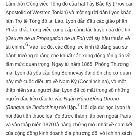
Lâm thời Công việc Tông đồ của hạt Tây Bắc Kỳ (Provicar
Apostolic of Westren Tonkin) và một người dân Lyon khác
làm Trợ tế Tông đồ tại Lào, Lyon dẫn đầu các giáo phận
Pháp khác trong việc cung cấp công tác truyền bá đức tin
(
Oeuvre de la Propagation de la Foi
) với sự hậu thuẫn về
6
tài chính.
Vào lúc đó, các động lực kinh tế đằng sau sự
bành trướng rõ ràng che khuất các xung động tôn giáo về
tầm mức quan trọng. Ngay từ năm 1865, Phòng Thương
mại Lyon đã yêu cầu ông Bonnevay đại diện cho cơ quan
này mở cuộc điều tra về Nam Kỳ (Cochinchina), và một
thập niên sau, người dân Lyon đã có mặt trong số những
người đầu tiên đầu tư vào
Ngân Hàng Đông Dương
7
(Banque de l’Indochine)
mới lập.
Hội địa dư học Lyon là
hội đầu tiên thuộc loại đó được thành lập bên ngoài Paris
và vào thập niên 1870 là bằng chứng mới nhất về cam kết
của cộng đồng kinh doanh địa phương đối với chính sách