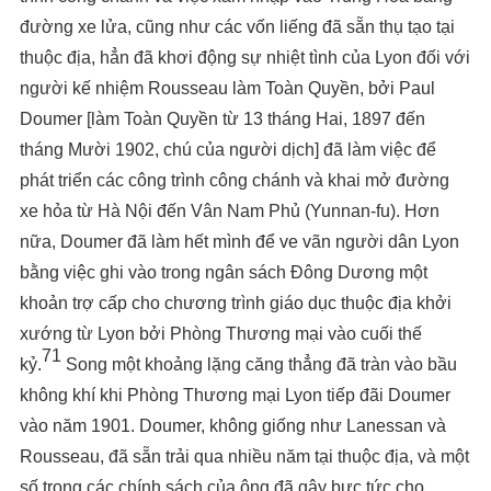
đường xe lửa, cũng như các vốn liếng đã sẵn thụ tạo tại
thuộc địa, hẳn đã khơi động sự nhiệt tình của Lyon đối với
người kế nhiệm Rousseau làm Toàn Quyền, bởi Paul
Doumer [làm Toàn Quyền từ 13 tháng Hai, 1897 đến
tháng Mười 1902, chú của người dịch] đã làm việc để
phát triển các công trình công chánh và khai mở đường
xe hỏa từ Hà Nội đến Vân Nam Phủ (Yunnan-fu). Hơn
nữa, Doumer đã làm hết mình để ve vãn người dân Lyon
bằng việc ghi vào trong ngân sách Đông Dương một
khoản trợ cấp cho chương trình giáo dục thuộc địa khởi
xướng từ Lyon bởi Phòng Thương mại vào cuối thế
71
kỷ.
Song một khoảng lặng căng thẳng đã tràn vào bầu
không khí khi Phòng Thương mại Lyon tiếp đãi Doumer
vào năm 1901. Doumer, không giống như Lanessan và
Rousseau, đã sẵn trải qua nhiều năm tại thuộc địa, và một
số trong các chính sách của ông đã gây bực tức cho