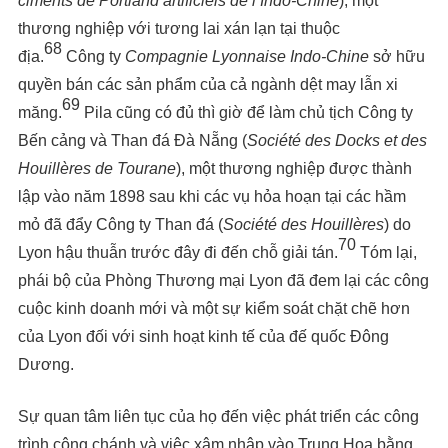
ciments de Portland artificiels de l’Indo-Chine
), một
thương nghiệp với tương lai xán lạn tại thuộc
68
địa.
Công ty
Compagnie Lyonnaise Indo-Chine
sở hữu
quyền bán các sản phẩm của cả ngành dệt may lẫn xi
69
măng.
Pila cũng có đủ thì giờ để làm chủ tịch Công ty
Bến cảng và Than đá Đà Nẵng (
Société des Docks et des
Houillères de Tourane
), một thương nghiệp được thành
lập vào năm 1898 sau khi các vụ hỏa hoạn tại các hầm
mỏ đã đẩy Công ty Than đá (
Société des Houillères
) do
70
Lyon hậu thuẫn trước đây đi đến chỗ giải tán.
Tóm lại,
phái bộ của Phòng Thương mại Lyon đã đem lại các công
cuộc kinh doanh mới và một sự kiểm soát chặt chẽ hơn
của Lyon đối với sinh hoạt kinh tế của đế quốc Đông
Dương.
Sự quan tâm liên tục của họ đến việc phát triển các công
trình công chánh và việc xâm nhập vào Trung Hoa bằng