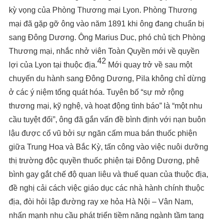
kỳ vọng của Phòng Thương mại Lyon. Phòng Thương
mại đã gặp gỡ ông vào năm 1891 khi ông đang chuẩn bị
sang Đông Dương. Ông Marius Duc, phó chủ tịch Phòng
Thương mại, nhắc nhở viên Toàn Quyền mới về quyền
42
lợi của Lyon tại thuộc địa.
Mới quay trở về sau một
chuyến du hành sang Đông Dương, Pila không chỉ dừng
ở các ý niệm tổng quát hóa. Tuyên bố “sự mở rộng
thương mại, kỹ nghệ, và hoạt động tình báo” là “một nhu
cầu tuyệt đối”, ông đã gắn vấn đề bình định với nạn buôn
lậu được cổ vũ bởi sự ngăn cấm mua bán thuốc phiện
giữa Trung Hoa và Bắc Kỳ, tấn công vào việc nuôi dưỡng
thị trường độc quyền thuốc phiện tại Đông Dương, phê
bình gay gắt chế độ quan liêu và thuế quan của thuộc địa,
đề nghị cải cách việc giáo dục các nhà hành chính thuộc
địa, đòi hỏi lập đường ray xe hỏa Hà Nội – Vân Nam,
nhấn mạnh nhu cầu phát triển tiềm năng ngành tầm tang