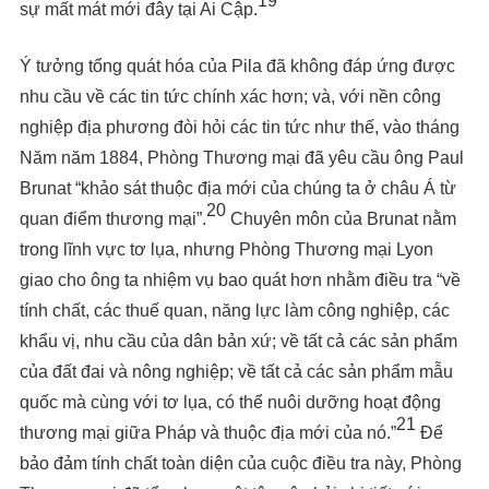
19
sự mất mát mới đây tại Ai Cập.
Ý tưởng tổng quát hóa của Pila đã không đáp ứng được
nhu cầu về các tin tức chính xác hơn; và, với nền công
nghiệp địa phương đòi hỏi các tin tức như thế, vào tháng
Năm năm 1884, Phòng Thương mại đã yêu cầu ông Paul
Brunat “khảo sát thuộc địa mới của chúng ta ở châu Á từ
20
quan điểm thương mại”.
Chuyên môn của Brunat nằm
trong lĩnh vực tơ lụa, nhưng Phòng Thương mại Lyon
giao cho ông ta nhiệm vụ bao quát hơn nhằm điều tra “về
tính chất, các thuế quan, năng lực làm công nghiệp, các
khẩu vị, nhu cầu của dân bản xứ; về tất cả các sản phẩm
của đất đai và nông nghiệp; về tất cả các sản phẩm mẫu
quốc mà cùng với tơ lụa, có thể nuôi dưỡng hoạt động
21
thương mại giữa Pháp và thuộc địa mới của nó.”
Để
bảo đảm tính chất toàn diện của cuộc điều tra này, Phòng