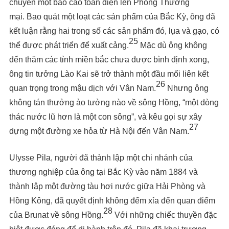
chuyển một báo cáo toàn diện lên Phòng Thương
mại. Bao quát một loạt các sản phẩm của Bắc Kỳ, ông đã
kết luận rằng hai trong số các sản phẩm đó, lụa và gạo, có
25
thể được phát triển để xuất cảng.
Mặc dù ông không
đến thăm các tỉnh miền bắc chưa được bình định xong,
ông tin tưởng Lào Kai sẽ trở thành một đầu mối liên kết
26
quan trọng trong mậu dịch với Vân Nam.
Nhưng ông
không tán thưởng ảo tưởng nào về sông Hồng, “một dòng
thác nước lũ hơn là một con sông”, và kêu gọi sự xây
27
dựng một đường xe hỏa từ Hà Nội đến Vân Nam.
Ulysse Pila, người đã thành lập một chi nhánh của
thương nghiệp của ông tại Bắc Kỳ vào năm 1884 và
thành lập một đường tàu hơi nước giữa Hải Phòng và
Hồng Kông, đã quyết định không đếm xỉa đến quan điểm
28
của Brunat về sông Hồng.
Với những chiếc thuyền đặc