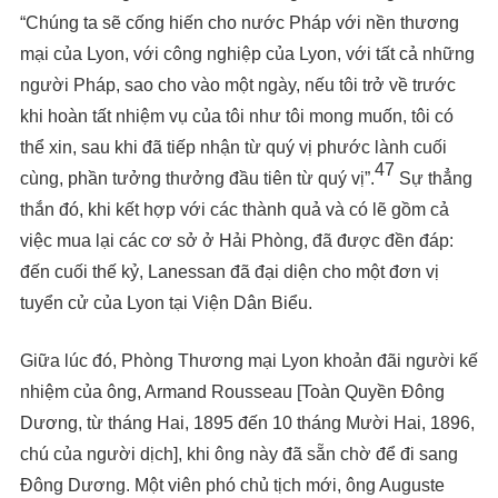
“Chúng ta sẽ cống hiến cho nước Pháp với nền thương
mại của Lyon, với công nghiệp của Lyon, với tất cả những
người Pháp, sao cho vào một ngày, nếu tôi trở về trước
khi hoàn tất nhiệm vụ của tôi như tôi mong muốn, tôi có
thể xin, sau khi đã tiếp nhận từ quý vị phước lành cuối
47
cùng, phần tưởng thưởng đầu tiên từ quý vị”.
Sự thẳng
thắn đó, khi kết hợp với các thành quả và có lẽ gồm cả
việc mua lại các cơ sở ở Hải Phòng, đã được đền đáp:
đến cuối thế kỷ, Lanessan đã đại diện cho một đơn vị
tuyển cử của Lyon tại Viện Dân Biểu.
Giữa lúc đó, Phòng Thương mại Lyon khoản đãi người kế
nhiệm của ông, Armand Rousseau [Toàn Quyền Đông
Dương, từ tháng Hai, 1895 đến 10 tháng Mười Hai, 1896,
chú của người dịch], khi ông này đã sẵn chờ để đi sang
Đông Dương. Một viên phó chủ tịch mới, ông Auguste