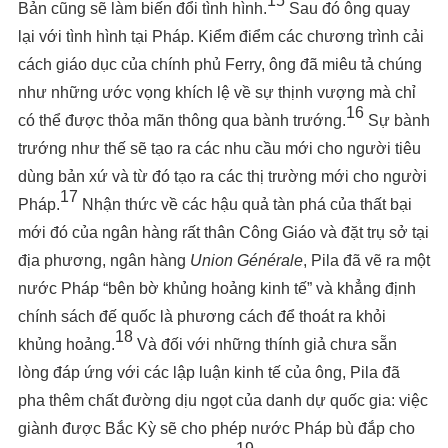
15
Bản cũng sẽ làm biến đổi tình hình.
Sau đó ông quay
lại với tình hình tại Pháp. Kiểm điểm các chương trình cải
cách giáo dục của chính phủ Ferry, ông đã miêu tả chúng
như những ước vọng khích lệ về sự thịnh vượng mà chỉ
16
có thể được thỏa mãn thông qua bành trướng.
Sự bành
trướng như thế sẽ tạo ra các nhu cầu mới cho người tiêu
dùng bản xứ và từ đó tạo ra các thị trường mới cho người
17
Pháp.
Nhận thức về các hậu quả tàn phá của thất bại
mới đó của ngân hàng rất thân Công Giáo và đặt trụ sở tại
địa phương, ngân hàng
Union Générale
, Pila đã vẽ ra một
nước Pháp “bên bờ khủng hoảng kinh tế” và khẳng định
chính sách đế quốc là phương cách để thoát ra khỏi
18
khủng hoảng.
Và đối với những thính giả chưa sẵn
lòng đáp ứng với các lập luận kinh tế của ông, Pila đã
pha thêm chất đường dịu ngọt của danh dự quốc gia: việc
giành được Bắc Kỳ sẽ cho phép nước Pháp bù đắp cho