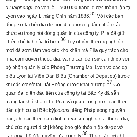
d’Haiphong)
, có vốn là 1.500.000 franc, được thành lập tại
35
Lyon vào ngày 1 tháng Chín năm 1886.
Với các bạn
đồng sự tại hội địa dư học địa phương đảm nhận các
chức vụ trong hội đồng quản trị của công ty, Pila đã giữ
36
chức chủ tịch của tổ hợp.
Tuy nhiên, thương nghiệp
mới đã sớm lâm vào các khó khăn mà Pila quy trách cho
nhà cầm quyền thuộc địa, và nó cần đến sự can thiệp với
bộ phận quản lý của Phòng Thương Mại Lyon và các đại
biểu Lyon tại Viện Dân Biểu (Chamber of Deputies) trước
37
khi các cơ sở tại Hải Phòng được khai trương.
Cơ
quan đại diện đầu tiên của công ty tại Bắc Kỳ đã sẵn
mang lại khó khăn cho Pila, và quan trọng hơn, các thực
dân định cư tại Bắc kỳ[
colons
, tiếng Pháp trong nguyên
bản, chỉ các thực dân định cư và lập nghiệp tại thuộc địa,
chú của người dịch] không bao giờ thỏa hiệp được với
38
các quy chế độc quyền của công ty.
Theo các lời chỉ