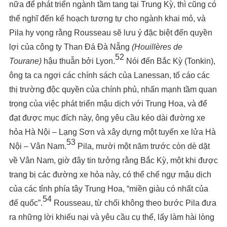
nữa để phát triển ngành tầm tang tại Trung Kỳ, thì cũng có
thể nghĩ đến kế hoạch tương tự cho ngành khai mỏ, và
Pila hy vọng rằng Rousseau sẽ lưu ý đặc biệt đến quyền
lợi của công ty Than Đá Đà Nẵng
(Houillères de
52
Tourane)
hậu thuẫn bởi Lyon.
Nói đến Bắc Kỳ (Tonkin),
ông ta ca ngợi các chính sách của Lanessan, tố cáo các
thị trường độc quyền của chính phủ, nhấn mạnh tầm quan
trọng của việc phát triển mậu dịch với Trung Hoa, và để
đạt được mục đích này, ông yêu cầu kéo dài đường xe
hỏa Hà Nội – Lạng Sơn và xây dựng một tuyến xe lửa Hà
53
Nội – Vân Nam.
Pila, mười một năm trước còn dè dặt
về Vân Nam, giờ đây tin tưởng rằng Bắc Kỳ, một khi được
trang bị các đường xe hỏa này, có thể chế ngự mậu dịch
của các tỉnh phía tây Trung Hoa, “miền giàu có nhất của
54
đế quốc”.
Rousseau, từ chối không theo bước Pila đưa
ra những lời khiếu nại và yêu cầu cụ thể, lấy làm hài lòng