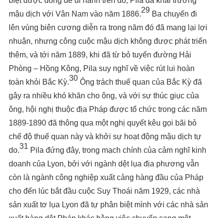
biệt được đóng để di hành trên đó, Pila đã khai trương
29
mậu dịch với Vân Nam vào năm 1886.
Ba chuyến đi
lên vùng biên cương diễn ra trong năm đó đã mang lại lợi
nhuận, nhưng công cuộc mậu dịch không được phát triển
thêm, và tới năm 1889, khi đã từ bỏ tuyến đường Hải
Phòng – Hồng Kông, Pila suy nghĩ về việc rút lui hoàn
30
toàn khỏi Bắc Kỳ.
Ông trách thuế quan của Bắc Kỳ đã
gây ra nhiều khó khăn cho ông, và với sự thúc giục của
ông, hội nghị thuộc địa Pháp được tổ chức trong các năm
1889-1890 đã thông qua một nghị quyết kêu gọi bãi bỏ
chế độ thuế quan này và khởi sự hoạt động mậu dịch tự
31
do.
Pila đứng đây, trong mạch chính của cảm nghĩ kinh
doanh của Lyon, bởi với ngành dệt lụa địa phương vẫn
còn là ngành công nghiệp xuất cảng hàng đầu của Pháp
cho đến lúc bắt đầu cuộc Suy Thoái năm 1929, các nhà
sản xuất tơ lụa Lyon đã tự phân biệt mình với các nhà sản