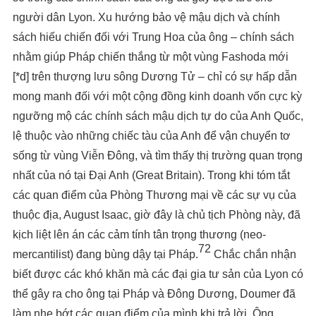
người dân Lyon. Xu hướng bảo vệ mậu dịch và chính
sách hiếu chiến đối với Trung Hoa của ông – chính sách
nhằm giúp Pháp chiến thắng từ một vùng Fashoda mới
[*d] trên thượng lưu sông Dương Tử – chỉ có sự hấp dẫn
mong manh đối với một cộng đồng kinh doanh vốn cực kỳ
ngưỡng mộ các chính sách mậu dịch tự do của Anh Quốc,
lệ thuộc vào những chiếc tàu của Anh để vận chuyển tơ
sống từ vùng Viễn Đông, và tìm thấy thị trường quan trọng
nhất của nó tại Đại Anh (Great Britain). Trong khi tóm tắt
các quan điểm của Phòng Thương mại về các sự vụ của
thuộc địa, August Isaac, giờ đây là chủ tịch Phòng này, đã
kịch liệt lên án các cảm tính tân trọng thương (neo-
72
mercantilist) đang bùng dậy tại Pháp.
Chắc chắn nhận
biết được các khó khăn mà các đại gia tư sản của Lyon có
thể gây ra cho ông tại Pháp và Đông Dương, Doumer đã
làm nhẹ bớt các quan điểm của mình khi trả lời. Ông