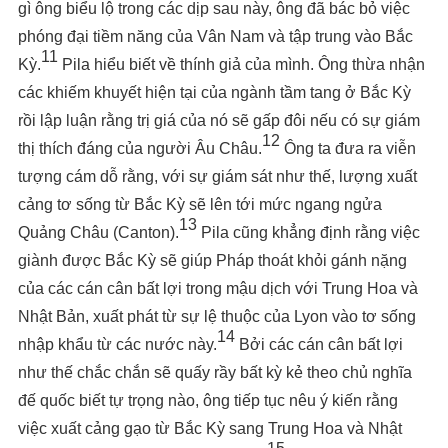
gì ông biểu lộ trong các dịp sau này, ông đã bác bỏ việc
phóng đại tiềm năng của Vân Nam và tập trung vào Bắc
11
Kỳ.
Pila hiểu biết về thính giả của mình. Ông thừa nhận
các khiếm khuyết hiện tại của ngành tầm tang ở Bắc Kỳ
rồi lập luận rằng trị giá của nó sẽ gấp đôi nếu có sự giám
12
thị thích đáng của người Âu Châu.
Ông ta đưa ra viễn
tượng cám dỗ rằng, với sự giám sát như thế, lượng xuất
cảng tơ sống từ Bắc Kỳ sẽ lên tới mức ngang ngửa
13
Quảng Châu (Canton).
Pila cũng khẳng định rằng việc
giành được Bắc Kỳ sẽ giúp Pháp thoát khỏi gánh nặng
của các cán cân bất lợi trong mậu dịch với Trung Hoa và
Nhật Bản, xuất phát từ sự lệ thuộc của Lyon vào tơ sống
14
nhập khẩu từ các nước này.
Bởi các cán cân bất lợi
như thế chắc chắn sẽ quấy rầy bất kỳ kẻ theo chủ nghĩa
đế quốc biết tự trọng nào, ông tiếp tục nêu ý kiến rằng
việc xuất cảng gạo từ Bắc Kỳ sang Trung Hoa và Nhật