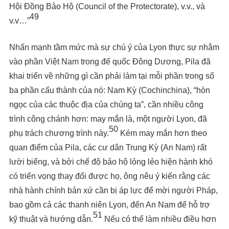
Hội Đồng Bảo Hộ (Council of the Protectorate), v.v., và
49
v.v…”
Nhấn mạnh tầm mức mà sự chú ý của Lyon thực sự nhằm
vào phần Việt Nam trong đế quốc Đông Dương, Pila đã
khai triển về những gì cần phải làm tại mỗi phần trong số
ba phần cấu thành của nó: Nam Kỳ (Cochinchina), “hòn
ngọc của các thuộc địa của chúng ta”, cần nhiều công
trình công chánh hơn: may mắn là, một người Lyon, đã
50
phụ trách chương trình này.
Kém may mắn hơn theo
quan điểm của Pila, các cư dân Trung Kỳ (An Nam) rất
lười biếng, và bởi chế độ bảo hộ lỏng lẻo hiện hành khó
có triển vọng thay đổi được họ, ông nêu ý kiến rằng các
nhà hành chính bản xứ cần bị áp lực để mời người Pháp,
bao gồm cả các thanh niên Lyon, đến An Nam để hỗ trợ
51
kỹ thuật và hướng dẫn.
Nếu có thể làm nhiều điều hơn