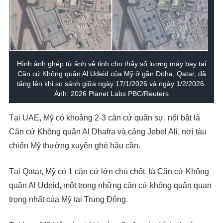
Hình ảnh ghép từ ảnh vệ tinh cho thấy số lượng máy bay tại
Căn cứ Không quân Al Udeid của Mỹ ở gần Doha, Qatar, đã
tăng lên khi so sánh giữa ngày 17/1/2026 và ngày 1/2/2026.
Ảnh: 2026 Planet Labs PBC/Reuters
Tại UAE, Mỹ có khoảng 2-3 căn cứ quân sự, nổi bật là
Căn cứ Không quân Al Dhafra và cảng Jebel Ali, nơi tàu
chiến Mỹ thường xuyên ghé hậu cần.
Tại Qatar, Mỹ có 1 căn cứ lớn chủ chốt, là Căn cứ Không
quân Al Udeid, một trong những căn cứ không quân quan
trọng nhất của Mỹ tại Trung Đông.