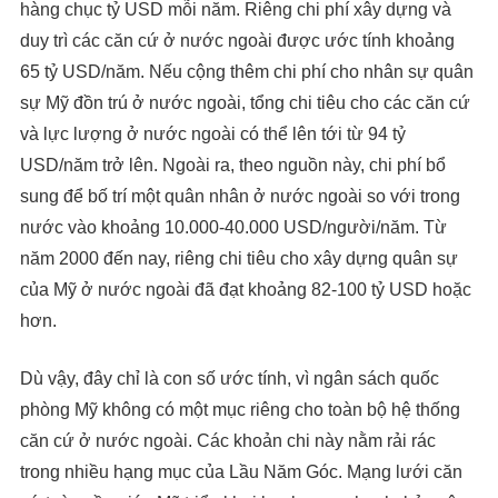
hàng chục tỷ USD mỗi năm. Riêng chi phí xây dựng và
duy trì các căn cứ ở nước ngoài được ước tính khoảng
65 tỷ USD/năm. Nếu cộng thêm chi phí cho nhân sự quân
sự Mỹ đồn trú ở nước ngoài, tổng chi tiêu cho các căn cứ
và lực lượng ở nước ngoài có thể lên tới từ 94 tỷ
USD/năm trở lên. Ngoài ra, theo nguồn này, chi phí bổ
sung để bố trí một quân nhân ở nước ngoài so với trong
nước vào khoảng 10.000-40.000 USD/người/năm. Từ
năm 2000 đến nay, riêng chi tiêu cho xây dựng quân sự
của Mỹ ở nước ngoài đã đạt khoảng 82-100 tỷ USD hoặc
hơn.
Dù vậy, đây chỉ là con số ước tính, vì ngân sách quốc
phòng Mỹ không có một mục riêng cho toàn bộ hệ thống
căn cứ ở nước ngoài. Các khoản chi này nằm rải rác
trong nhiều hạng mục của Lầu Năm Góc. Mạng lưới căn