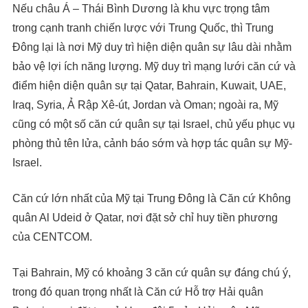
Nếu châu Á – Thái Bình Dương là khu vực trọng tâm
trong cạnh tranh chiến lược với Trung Quốc, thì Trung
Đông lại là nơi Mỹ duy trì hiện diện quân sự lâu dài nhằm
bảo vệ lợi ích năng lượng. Mỹ duy trì mạng lưới căn cứ và
điểm hiện diện quân sự tại Qatar, Bahrain, Kuwait, UAE,
Iraq, Syria, Ả Rập Xê-út, Jordan và Oman; ngoài ra, Mỹ
cũng có một số căn cứ quân sự tại Israel, chủ yếu phục vụ
phòng thủ tên lửa, cảnh báo sớm và hợp tác quân sự Mỹ-
Israel.
Căn cứ lớn nhất của Mỹ tại Trung Đông là Căn cứ Không
quân Al Udeid ở Qatar, nơi đặt sở chỉ huy tiền phương
của CENTCOM.
Tại Bahrain, Mỹ có khoảng 3 căn cứ quân sự đáng chú ý,
trong đó quan trọng nhất là Căn cứ Hỗ trợ Hải quân