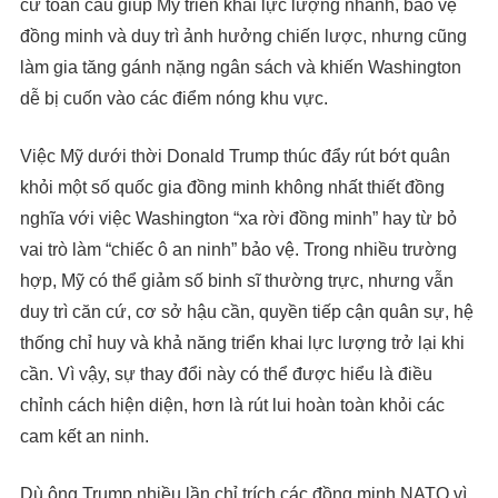
cứ toàn cầu giúp Mỹ triển khai lực lượng nhanh, bảo vệ
đồng minh và duy trì ảnh hưởng chiến lược, nhưng cũng
làm gia tăng gánh nặng ngân sách và khiến Washington
dễ bị cuốn vào các điểm nóng khu vực.
Việc Mỹ dưới thời Donald Trump thúc đẩy rút bớt quân
khỏi một số quốc gia đồng minh không nhất thiết đồng
nghĩa với việc Washington “xa rời đồng minh” hay từ bỏ
vai trò làm “chiếc ô an ninh” bảo vệ. Trong nhiều trường
hợp, Mỹ có thể giảm số binh sĩ thường trực, nhưng vẫn
duy trì căn cứ, cơ sở hậu cần, quyền tiếp cận quân sự, hệ
thống chỉ huy và khả năng triển khai lực lượng trở lại khi
cần. Vì vậy, sự thay đổi này có thể được hiểu là điều
chỉnh cách hiện diện, hơn là rút lui hoàn toàn khỏi các
cam kết an ninh.
Dù ông Trump nhiều lần chỉ trích các đồng minh NATO vì