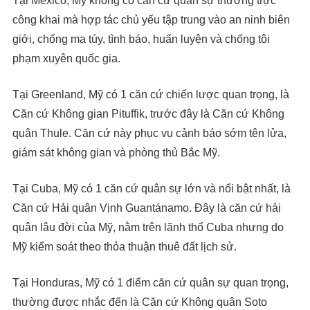
Tại Mexico, Mỹ không có căn cứ quân sự thường trực
công khai mà hợp tác chủ yếu tập trung vào an ninh biên
giới, chống ma túy, tình báo, huấn luyện và chống tội
phạm xuyên quốc gia.
Tại Greenland, Mỹ có 1 căn cứ chiến lược quan trọng, là
Căn cứ Không gian Pituffik, trước đây là Căn cứ Không
quân Thule. Căn cứ này phục vụ cảnh báo sớm tên lửa,
giám sát không gian và phòng thủ Bắc Mỹ.
Tại Cuba, Mỹ có 1 căn cứ quân sự lớn và nổi bật nhất, là
Căn cứ Hải quân Vịnh Guantánamo. Đây là căn cứ hải
quân lâu đời của Mỹ, nằm trên lãnh thổ Cuba nhưng do
Mỹ kiểm soát theo thỏa thuận thuê đất lịch sử.
Tại Honduras, Mỹ có 1 điểm căn cứ quân sự quan trọng,
thường được nhắc đến là Căn cứ Không quân Soto