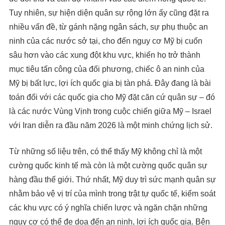
Tuy nhiên, sự hiện diện quân sự rộng lớn ấy cũng đặt ra
nhiều vấn đề, từ gánh nặng ngân sách, sự phụ thuộc an
ninh của các nước sở tại, cho đến nguy cơ Mỹ bị cuốn
sâu hơn vào các xung đột khu vực, khiến họ trở thành
mục tiêu tấn công của đối phương, chiếc ô an ninh của
Mỹ bị bất lực, lợi ích quốc gia bị tàn phá. Đây đang là bài
toán đối với các quốc gia cho Mỹ đặt căn cứ quân sự – đó
là các nước Vùng Vịnh trong cuộc chiến giữa Mỹ – Israel
với Iran diễn ra đầu năm 2026 là một minh chứng lịch sử.
Từ những số liệu trên, có thể thấy Mỹ không chỉ là một
cường quốc kinh tế mà còn là một cường quốc quân sự
hàng đầu thế giới. Thứ nhất, Mỹ duy trì sức mạnh quân sự
nhằm bảo vệ vị trí của mình trong trật tự quốc tế, kiểm soát
các khu vực có ý nghĩa chiến lược và ngăn chặn những
nguy cơ có thể đe dọa đến an ninh, lợi ích quốc gia. Bên