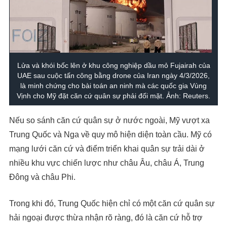
Lửa và khói bốc lên ở khu công nghiệp dầu mỏ Fujairah của
UAE sau cuộc tấn công bằng drone của Iran ngày 4/3/2026,
là minh chứng cho bài toán an ninh mà các quốc gia Vùng
Vịnh cho Mỹ đặt căn cứ quân sự phải đối mặt. Ảnh: Reuters.
Nếu so sánh căn cứ quân sự ở nước ngoài, Mỹ vượt xa
Trung Quốc và Nga về quy mô hiện diện toàn cầu. Mỹ có
mạng lưới căn cứ và điểm triển khai quân sự trải dài ở
nhiều khu vực chiến lược như châu Âu, châu Á, Trung
Đông và châu Phi.
Trong khi đó, Trung Quốc hiện chỉ có một căn cứ quân sự
hải ngoại được thừa nhận rõ ràng, đó là căn cứ hỗ trợ