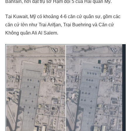
Bahrain, nơi đặt trụ sở Hạm đội 5 của Hải quân Mỹ.
Tại Kuwait, Mỹ có khoảng 4-6 căn cứ quân sự, gồm các
căn cứ lớn như Trại Arifjan, Trại Buehring và Căn cứ
Không quân Ali Al Salem.