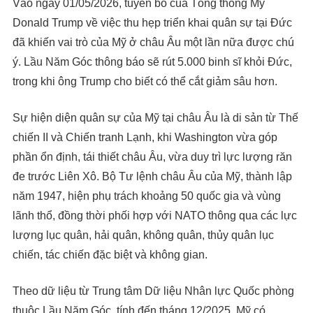
Vào ngày 01/05/2026, tuyên bố của Tổng thống Mỹ
Donald Trump về việc thu hẹp triển khai quân sự tại Đức
đã khiến vai trò của Mỹ ở châu Âu một lần nữa được chú
ý. Lầu Năm Góc thông báo sẽ rút 5.000 binh sĩ khỏi Đức,
trong khi ông Trump cho biết có thể cắt giảm sâu hơn.
Sự hiện diện quân sự của Mỹ tại châu Âu là di sản từ Thế
chiến II và Chiến tranh Lạnh, khi Washington vừa góp
phần ổn định, tái thiết châu Âu, vừa duy trì lực lượng răn
đe trước Liên Xô. Bộ Tư lệnh châu Âu của Mỹ, thành lập
năm 1947, hiện phụ trách khoảng 50 quốc gia và vùng
lãnh thổ, đồng thời phối hợp với NATO thông qua các lực
lượng lục quân, hải quân, không quân, thủy quân lục
chiến, tác chiến đặc biệt và không gian.
Theo dữ liệu từ Trung tâm Dữ liệu Nhân lực Quốc phòng
thuộc Lầu Năm Góc, tính đến tháng 12/2025, Mỹ có