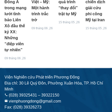
Đông Á
Việt – Mỹ:
quá trình
chiến dịch
trong mạng
Một hành
“thay đổi”
giải cứu
lưới tình
trình trắc
trật tự Mỹ
phi công
báo Liên
trở
Mỹ tại Iran
15 tháng 05 ,26
Xô đầu thế
09 tháng 06 ,26
15 tháng 05 ,26
kỷ XX:
Những
“điệp viên
tự nhiên”
09 tháng 06 ,26
Viện Nghiên cứu Phát triển Phương Đông
Địa chỉ: 30 Lê Quý Đôn, Phường Xuân Hòa, TP. Hồ Chí
Minh
(028) 39325431 – 39322150
phone
vienphuongdong@gmail.com
email
Fax: (028) 39326273