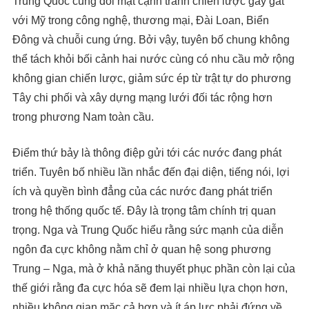
Trung Quốc cũng đối mặt cạnh tranh chiến lược gay gắt
với Mỹ trong công nghệ, thương mại, Đài Loan, Biển
Đông và chuỗi cung ứng. Bởi vậy, tuyên bố chung không
thể tách khỏi bối cảnh hai nước cùng có nhu cầu mở rộng
không gian chiến lược, giảm sức ép từ trật tự do phương
Tây chi phối và xây dựng mạng lưới đối tác rộng hơn
trong phương Nam toàn cầu.
Điểm thứ bảy là thông điệp gửi tới các nước đang phát
triển. Tuyên bố nhiều lần nhắc đến đại diện, tiếng nói, lợi
ích và quyền bình đẳng của các nước đang phát triển
trong hệ thống quốc tế. Đây là trọng tâm chính trị quan
trọng. Nga và Trung Quốc hiểu rằng sức mạnh của diễn
ngôn đa cực không nằm chỉ ở quan hệ song phương
Trung – Nga, mà ở khả năng thuyết phục phần còn lại của
thế giới rằng đa cực hóa sẽ đem lại nhiều lựa chọn hơn,
nhiều không gian mặc cả hơn và ít áp lực phải đứng về