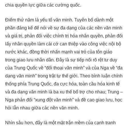
chia quyền lực giữa các cường quốc.
Điểm thứ năm là yếu tố văn minh. Tuyên bố dành một
phần đáng kể để nói về sự đa dạng của các nền văn minh
và giá trị, phản đối việc chính trị hóa nhân quyền, phản đối
lấy nhân quyền làm cái cớ can thiệp vào công việc nội bộ
nước khác, đồng thời nhấn mạnh vai trò của tôn giáo
trong giao lưu nhân dân. Đây là sự tiếp nối rõ rệt tư duy
của Trung Quốc về “đối thoại văn minh” và của Nga về “đa
dạng văn minh” trong trật tự thế giới. Theo bình luận chính
thống phía Trung Quốc, đa cực hóa, toàn cầu hóa kinh tế
và đa dạng văn minh là ba xu thế bổ trợ cho nhau; Trung –
Nga phản đối “xung đột văn minh” và đề cao giao lưu, học
hỏi lẫn nhau giữa các nền văn minh.
Nhìn sâu hơn, đây là một mặt trận mềm của cạnh tranh