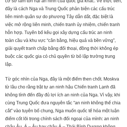
cơ sở làm tổn hại an ninh của quốc gia khác. Về thực tiễn,
đây là cách Nga và Trung Quốc phản biện các cấu trúc
liên minh quân sự do phương Tây dẫn dắt, đặc biệt là
việc mở rộng liên minh, chiến tranh ủy nhiệm, chiến tranh
hỗn hợp. Tuyên bố kêu gọi xây dựng cấu trúc an ninh
toàn cầu và khu vực “cân bằng, hiệu quả và bền vững”,
giải quyết tranh chấp bằng đối thoại, đồng thời không ép
buộc các quốc gia có chủ quyền từ bỏ lập trường trung
lập.
Từ góc nhìn của Nga, đây là một điểm then chốt. Moskva
từ lâu cho rằng trật tự an ninh hậu Chiến tranh Lạnh đã
không tính đến đầy đủ lợi ích an ninh của Nga. Vì vậy, khi
cùng Trung Quốc đưa nguyên tắc “an ninh không thể chia
cắt” vào tuyên bố chung, Nga muốn quốc tế hóa một luận
điểm cốt lõi trong chính sách đối ngoại của mình: an ninh
châu Âu, Á – Âu hay châu Á – Thái Bình Dương không