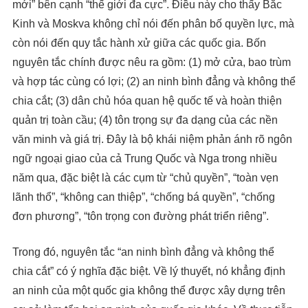
mới” bên cạnh “thế giới đa cực”. Điều này cho thấy Bắc
Kinh và Moskva không chỉ nói đến phân bố quyền lực, mà
còn nói đến quy tắc hành xử giữa các quốc gia. Bốn
nguyên tắc chính được nêu ra gồm: (1) mở cửa, bao trùm
và hợp tác cùng có lợi; (2) an ninh bình đẳng và không thể
chia cắt; (3) dân chủ hóa quan hệ quốc tế và hoàn thiện
quản trị toàn cầu; (4) tôn trọng sự đa dạng của các nền
văn minh và giá trị. Đây là bộ khái niệm phản ánh rõ ngôn
ngữ ngoại giao của cả Trung Quốc và Nga trong nhiều
năm qua, đặc biệt là các cụm từ “chủ quyền”, “toàn vẹn
lãnh thổ”, “không can thiệp”, “chống bá quyền”, “chống
đơn phương”, “tôn trọng con đường phát triển riêng”.
Trong đó, nguyên tắc “an ninh bình đẳng và không thể
chia cắt” có ý nghĩa đặc biệt. Về lý thuyết, nó khẳng định
an ninh của một quốc gia không thể được xây dựng trên