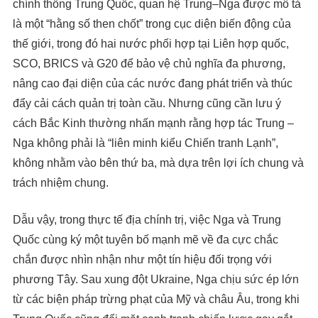
chính thống Trung Quốc, quan hệ Trung–Nga được mô tả
là một “hằng số then chốt” trong cục diện biến động của
thế giới, trong đó hai nước phối hợp tại Liên hợp quốc,
SCO, BRICS và G20 để bảo vệ chủ nghĩa đa phương,
nâng cao đại diện của các nước đang phát triển và thúc
đẩy cải cách quản trị toàn cầu. Nhưng cũng cần lưu ý
cách Bắc Kinh thường nhấn mạnh rằng hợp tác Trung –
Nga không phải là “liên minh kiểu Chiến tranh Lạnh”,
không nhằm vào bên thứ ba, mà dựa trên lợi ích chung và
trách nhiệm chung.
Dẫu vậy, trong thực tế địa chính trị, việc Nga và Trung
Quốc cùng ký một tuyên bố mạnh mẽ về đa cực chắc
chắn được nhìn nhận như một tín hiệu đối trọng với
phương Tây. Sau xung đột Ukraine, Nga chịu sức ép lớn
từ các biện pháp trừng phạt của Mỹ và châu Âu, trong khi