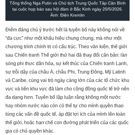
Tổng thống Nga Putin và Chủ tịch Trung Quốc Tập Cận Bình
tại cuộc họp báo sau hội đàm ở Bắc Kinh ngày 20/5/2026.
Ảnh: Điện Kremlin
Điểm đáng chú ý trước hết là tuyên bố này không nói về
“đa cực” như một khẩu hiệu chung chung, mà như một
chương trình chính trị có cấu trúc. Theo văn kiện, thế giới
sau Chiến tranh Thế giới thứ hai đã thay đổi căn bản: làn
sóng phi thực dân hóa, sự kết thúc của Chiến tranh Lạnh,
sự trỗi dậy của châu Á, châu Phi, Trung Đông, Mỹ Latinh
và Caribe, cùng vai trò ngày càng lớn của các tổ chức khu
vực và liên khu vực đã làm cho cộng đồng quốc tế trở nên
đa dạng hơn. Tuyên bố lập luận rằng không một nước
hay nhóm nước nào còn có thể tự cho mình quyền thao
túng các vấn đề quốc tế, áp đặt lợi ích của mình lên toàn
thế giới, hoặc hạn chế con đường phát triển của các quốc
gia có chủ quyền khác.