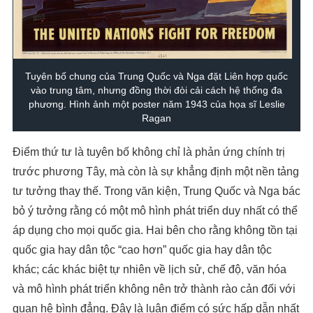
Tuyên bố chung của Trung Quốc và Nga đặt Liên hợp quốc
vào trung tâm, nhưng đồng thời đòi cải cách hệ thống đa
phương. Hình ảnh một poster năm 1943 của họa sĩ Leslie
Ragan
Điểm thứ tư là tuyên bố không chỉ là phản ứng chính trị
trước phương Tây, mà còn là sự khẳng định một nền tảng
tư tưởng thay thế. Trong văn kiện, Trung Quốc và Nga bác
bỏ ý tưởng rằng có một mô hình phát triển duy nhất có thể
áp dụng cho mọi quốc gia. Hai bên cho rằng không tồn tại
quốc gia hay dân tộc “cao hơn” quốc gia hay dân tộc
khác; các khác biệt tự nhiên về lịch sử, chế độ, văn hóa
và mô hình phát triển không nên trở thành rào cản đối với
quan hệ bình đẳng. Đây là luận điểm có sức hấp dẫn nhất