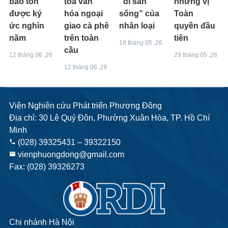
bảo tồn
tỏa văn
“di sản
những vị
được ký
hóa ngoại
sống” của
Toàn
ức nghìn
giao cà phê
nhân loại
quyền đầu
năm
trên toàn
tiên
18 tháng 05 ,26
cầu
12 tháng 06 ,26
29 tháng 05 ,26
12 tháng 06 ,26
Viện Nghiên cứu Phát triển Phương Đông
Địa chỉ: 30 Lê Quý Đôn, Phường Xuân Hòa, TP. Hồ Chí
Minh
(028) 39325431 – 39322150
phone
vienphuongdong@gmail.com
email
Fax: (028) 39326273
Chi nhánh Hà Nội