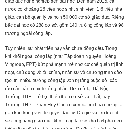
giáo dục nghề nghiệp đến đại học. Đến năm 2025, cả
nước có khoảng 26 triệu học sinh, sinh viên; 1,6 triệu nhà
giáo, cán bộ quản lý và hơn 50.000 cơ sở giáo dục. Riêng
bậc đại học có 238 cơ sở, gồm 140 trường công lập và 98
trường ngoài công lập.
Tuy nhiên, sự phát triển này vẫn chưa đồng đều. Trong
khi khối ngoài công lập (như Tập đoàn Nguyễn Hoàng,
Vingroup, FPT) bứt phá mạnh mẽ nhờ cơ chế quản trị linh
hoạt, chủ động về tài chính, nhân sự và chương trình đào
tạo, thì nhiều trường công lập vẫn bị ràng buộc bởi các
rào cản hành chính cứng nhắc. Đơn cử tại Hà Nội,
Trường THPT Lê Lợi thiếu thốn cơ sở vật chất, hay
Trường THPT Phan Huy Chú có vốn xã hội hóa nhưng lại
gặp khó trong việc tự quyết đầu tư. Dù giữ vai trò trụ cột
về công bằng giáo dục, khối công lập sẽ khó bứt phá nếu
thiếu đi quyền tự chủ tương xứng. Do đó, cải cách giáo