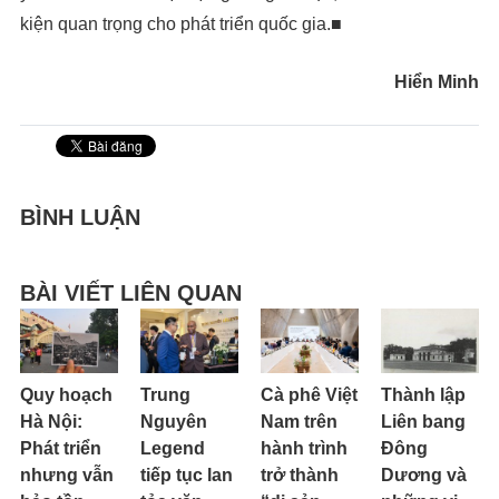
kiện quan trọng cho phát triển quốc gia.■
Hiển Minh
BÌNH LUẬN
BÀI VIẾT LIÊN QUAN
Quy hoạch
Trung
Cà phê Việt
Thành lập
Hà Nội:
Nguyên
Nam trên
Liên bang
Phát triển
Legend
hành trình
Đông
nhưng vẫn
tiếp tục lan
trở thành
Dương và