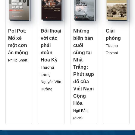
Pol Pot:
Đối thoại
Những
Giải
Mổ xẻ
với các
biên bản
phóng
một cơn
phái
cuối
Tiziano
ác mộng
đoàn
cùng tại
Terzani
Hoa Kỳ
Nhà
Philip Short
Trắng:
Thượng
Phút sụp
tướng
đổ của
Nguyễn Văn
Việt Nam
Hưởng
Cộng
Hòa
Ngô Bắc
(dịch)