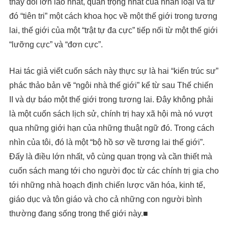
thay đổi lớn lao nhất, quan trọng nhất của nhân loại và từ
đó “tiên tri” một cách khoa học về một thế giới trong tương
lai, thế giới của một “trật tự đa cực” tiếp nối từ một thế giới
“lưỡng cực” và “đơn cực”.
Hai tác giả viết cuốn sách này thực sự là hai “kiến trúc sư”
phác thảo bản vẽ “ngôi nhà thế giới” kể từ sau Thế chiến
II và dự báo một thế giới trong tương lai. Đây không phải
là một cuốn sách lịch sử, chính trị hay xã hội mà nó vượt
qua những giới hạn của những thuật ngữ đó. Trong cách
nhìn của tôi, đó là một “bộ hồ sơ về tương lai thế giới”.
Đấy là điều lớn nhất, vô cùng quan trọng và cần thiết mà
cuốn sách mang tới cho người đọc từ các chính trị gia cho
tới những nhà hoạch định chiến lược văn hóa, kinh tế,
giáo dục và tôn giáo và cho cả những con người bình
thường đang sống trong thế giới này.■