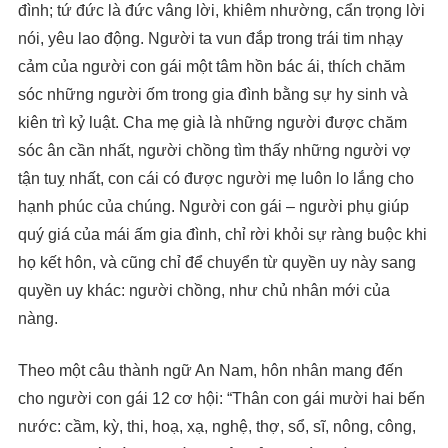
đình; tứ đức là đức vâng lời, khiêm nhường, cẩn trọng lời
nói, yêu lao động. Người ta vun đắp trong trái tim nhạy
cảm của người con gái một tâm hồn bác ái, thích chăm
sóc những người ốm trong gia đình bằng sự hy sinh và
kiên trì kỷ luật. Cha mẹ già là những người được chăm
sóc ân cần nhất, người chồng tìm thấy những người vợ
tận tuỵ nhất, con cái có được người mẹ luôn lo lắng cho
hạnh phúc của chúng. Người con gái – người phụ giúp
quý giá của mái ấm gia đình, chỉ rời khỏi sự ràng buộc khi
họ kết hôn, và cũng chỉ để chuyển từ quyền uy này sang
quyền uy khác: người chồng, như chủ nhân mới của
nàng.
Theo một câu thành ngữ An Nam, hôn nhân mang đến
cho người con gái 12 cơ hội: “Thân con gái mười hai bến
nước: cầm, kỳ, thi, hoạ, xạ, nghệ, thợ, sổ, sĩ, nông, công,