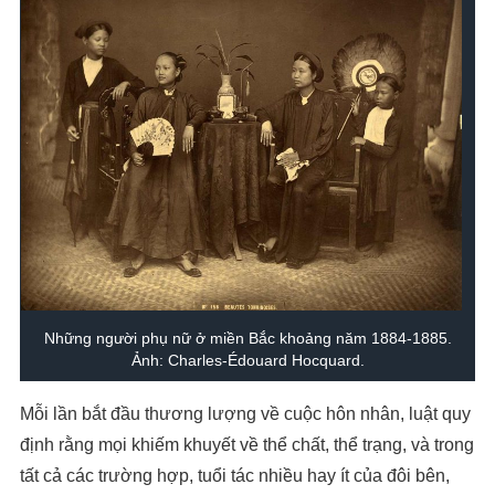
Những người phụ nữ ở miền Bắc khoảng năm 1884-1885.
Ảnh: Charles-Édouard Hocquard.
Mỗi lần bắt đầu thương lượng về cuộc hôn nhân, luật quy
định rằng mọi khiếm khuyết về thể chất, thể trạng, và trong
tất cả các trường hợp, tuổi tác nhiều hay ít của đôi bên,