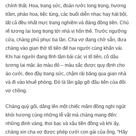
chính thất. Hoa, trang sức, đoàn rước long trọng, hương
trầm, pháo hoa, tiệc tùng, các buổi diễn nhạc hay hát bội,
tất cả đều nhất mực trang nghiêm và đáng đồng tiền. Chú
rể tương lai long trọng tới nhà vị hôn thê. Trước ngưỡng
cửa, chàng phủ phục ba lần. Cha vợ đang chờ sẵn, đưa
chàng vào gian thờ tổ tiên để hai người cùng khấn vái.
Khi hai người đang tĩnh tâm bái các vị tổ tiên, cô dâu
tương lai mặc áo màu đỏ – màu sắc được quy định cho
áo cưới, đeo đầy trang sức, chậm rãi băng qua gian nhà
và đi vào khuê phòng. Đó là lần gặp gỡ đầu tiên của đôi
vợ chồng.
Chàng quỳ gối, dâng lên một chiếc mâm đồng nghi ngút
khói hương cùng những lễ vật mà chàng mang đến:
những đinh vàng, thoi bạc và xâu tiền đồng và khi ấy,
chàng xin cha vợ được phép cưới con gái của ông. “Hãy