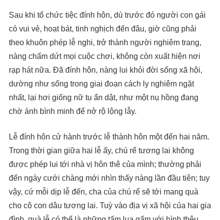
Sau khi tổ chức tiệc đính hôn, dù trước đó người con gái
có vui vẻ, hoạt bát, tinh nghịch đến đâu, giờ cũng phải
theo khuôn phép lễ nghi, trở thành người nghiêm trang,
nàng chấm dứt mọi cuộc chơi, không còn xuất hiện nơi
rạp hát nữa. Đã đính hôn, nàng lui khỏi đời sống xã hội,
dường như sống trong giai đoạn cách ly nghiêm ngặt
nhất, lại hơi giống nữ tu ẩn dật, như một nụ hồng đang
chờ ánh bình minh để nở rộ lộng lẫy.
Lễ đính hôn cử hành trước lễ thành hôn một đến hai năm.
Trong thời gian giữa hai lễ ấy, chú rể tương lai không
được phép lui tới nhà vị hôn thê của mình; thường phải
đến ngày cưới chàng mới nhìn thấy nàng lần đầu tiên; tuy
vậy, cứ mỗi dịp lễ đến, cha của chú rể sẽ tới mang quà
cho cô con dâu tương lai. Tuỳ vào địa vị xã hội của hai gia
đình, quà lễ có thể là những tấm lụa gấm với hình thêu