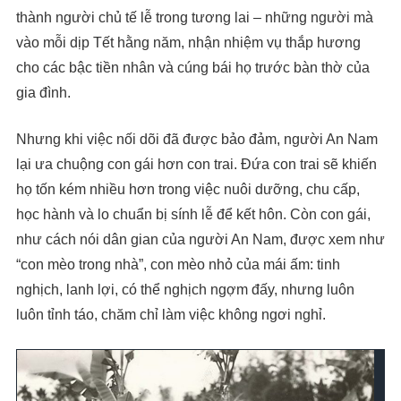
thành người chủ tế lễ trong tương lai – những người mà
vào mỗi dịp Tết hằng năm, nhận nhiệm vụ thắp hương
cho các bậc tiền nhân và cúng bái họ trước bàn thờ của
gia đình.
Nhưng khi việc nối dõi đã được bảo đảm, người An Nam
lại ưa chuộng con gái hơn con trai. Đứa con trai sẽ khiến
họ tốn kém nhiều hơn trong việc nuôi dưỡng, chu cấp,
học hành và lo chuẩn bị sính lễ để kết hôn. Còn con gái,
như cách nói dân gian của người An Nam, được xem như
“con mèo trong nhà”, con mèo nhỏ của mái ấm: tinh
nghịch, lanh lợi, có thể nghịch ngợm đấy, nhưng luôn
luôn tỉnh táo, chăm chỉ làm việc không ngơi nghỉ.