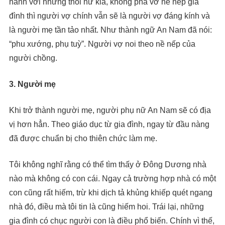
hành với những thói hư kia, không phá vỡ nề nếp gia
đình thì người vợ chính vẫn sẽ là người vợ đáng kính và
là người mẹ tần tảo nhất. Như thành ngữ An Nam đã nói:
“phu xướng, phụ tuỳ”. Người vợ noi theo nề nếp của
người chồng.
3. Người mẹ
Khi trở thành người mẹ, người phụ nữ An Nam sẽ có địa
vị hơn hẳn. Theo giáo dục từ gia đình, ngay từ đầu nàng
đã được chuẩn bị cho thiên chức làm mẹ.
Tôi không nghĩ rằng có thể tìm thấy ở Đông Dương nhà
nào mà không có con cái. Ngay cả trường hợp nhà có một
con cũng rất hiếm, trừ khi dịch tả khủng khiếp quét ngang
nhà đó, điều mà tôi tin là cũng hiếm hoi. Trái lại, những
gia đình có chục người con là điều phổ biến. Chính vì thế,