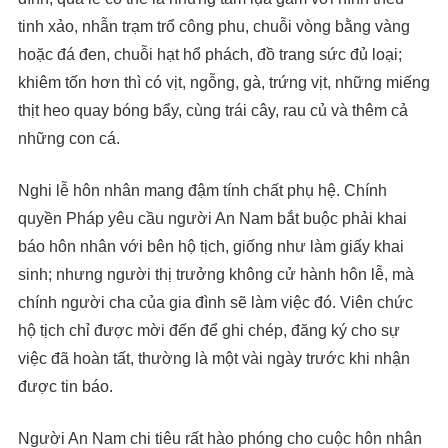
tinh xảo, nhẫn trạm trổ công phu, chuỗi vòng bằng vàng
hoặc đá đen, chuỗi hạt hổ phách, đồ trang sức đủ loại;
khiêm tốn hơn thì có vịt, ngỗng, gà, trứng vịt, những miếng
thịt heo quay bóng bẩy, cùng trái cây, rau củ và thêm cả
những con cá.
Nghi lễ hôn nhân mang đậm tính chất phụ hệ. Chính
quyền Pháp yêu cầu người An Nam bắt buộc phải khai
báo hôn nhân với bên hộ tịch, giống như làm giấy khai
sinh; nhưng người thị trưởng không cử hành hôn lễ, mà
chính người cha của gia đình sẽ làm việc đó. Viên chức
hộ tịch chỉ được mời đến để ghi chép, đăng ký cho sự
việc đã hoàn tất, thường là một vài ngày trước khi nhận
được tin báo.
Người An Nam chi tiêu rất hào phóng cho cuộc hôn nhân