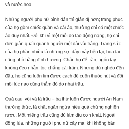
và nước hoa.
Những người phụ nữ bình dân thì giản dị hơn; trang phục
của họ gồm chiếc quần và cái áo, thường chỉ có một chiếc
áo duy nhất. Đôi khi vì mệt mỏi do lao động nặng, họ chỉ
đơn giản quấn quanh người một dải vải trắng. Trang sức
của họ phần nhiều là những sợi dây mây bện lại, hoa tai
cũng nhỏ bằng đinh hương. Chân họ để trần, ngón tay
không đeo nhẫn, tóc chẳng cài trâm. Nhưng dù nghèo đến
đâu, họ cũng luôn tìm được cách để cuốn thuốc hút và đôi
môi lúc nào cũng thắm đỏ do nhai trầu.
Quả cau, vôi và lá trầu – ba thứ luôn được người An Nam
thưởng thức, là chất ngăn ngừa hiệu quả chứng nghiện
rượu. Một miếng trầu cũng đủ làm dịu cơn khát. Ngoài
đồng lúa, những người phụ nữ cấy mạ; khi không bận