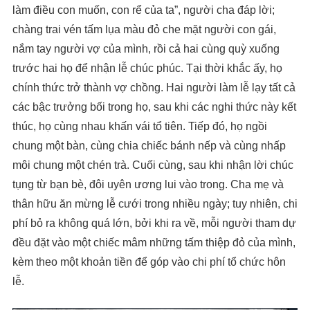
làm điều con muốn, con rể của ta”, người cha đáp lời;
chàng trai vén tấm lụa màu đỏ che mặt người con gái,
nắm tay người vợ của mình, rồi cả hai cùng quỳ xuống
trước hai họ để nhận lễ chúc phúc. Tại thời khắc ấy, họ
chính thức trở thành vợ chồng. Hai người làm lễ lạy tất cả
các bậc trưởng bối trong họ, sau khi các nghi thức này kết
thúc, họ cùng nhau khấn vái tổ tiên. Tiếp đó, họ ngồi
chung một bàn, cùng chia chiếc bánh nếp và cùng nhấp
môi chung một chén trà. Cuối cùng, sau khi nhận lời chúc
tụng từ bạn bè, đôi uyên ương lui vào trong. Cha mẹ và
thân hữu ăn mừng lễ cưới trong nhiều ngày; tuy nhiên, chi
phí bỏ ra không quá lớn, bởi khi ra về, mỗi người tham dự
đều đặt vào một chiếc mâm những tấm thiệp đỏ của mình,
kèm theo một khoản tiền để góp vào chi phí tổ chức hôn
lễ.