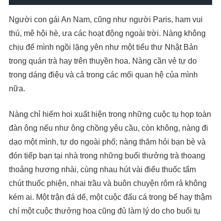
Người con gái An Nam, cũng như người Paris, ham vui
thú, mê hội hè, ưa các hoạt động ngoài trời. Nàng không
chịu để mình ngồi lặng yên như một tiểu thư Nhật Bản
trong quán trà hay trên thuyền hoa. Nàng cần vẻ tự do
trong dáng điệu và cả trong các mối quan hệ của mình
nữa.
Nàng chỉ hiếm hoi xuất hiện trong những cuộc tụ họp toàn
đàn ông nếu như ông chồng yêu cầu, còn không, nàng đi
dạo một mình, tự do ngoài phố; nàng thăm hỏi bạn bè và
đón tiếp bạn tại nhà trong những buổi thưởng trà thoang
thoảng hương nhài, cùng nhau hút vài điếu thuốc tẩm
chút thuốc phiện, nhai trầu và buôn chuyện rôm rả không
kém ai. Một trận đá dế, một cuộc đấu cá trong bể hay thậm
chí một cuộc thưởng hoa cũng đủ làm lý do cho buổi tụ