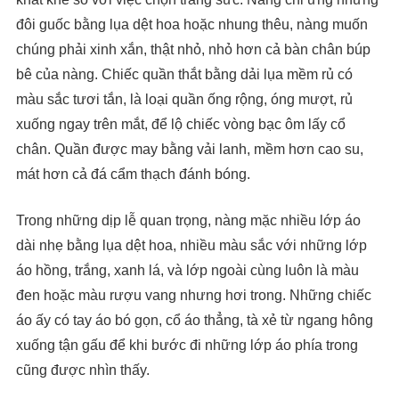
đôi guốc bằng lụa dệt hoa hoặc nhung thêu, nàng muốn
chúng phải xinh xắn, thật nhỏ, nhỏ hơn cả bàn chân búp
bê của nàng. Chiếc quần thắt bằng dải lụa mềm rủ có
màu sắc tươi tắn, là loại quần ống rộng, óng mượt, rủ
xuống ngay trên mắt, để lộ chiếc vòng bạc ôm lấy cổ
chân. Quần được may bằng vải lanh, mềm hơn cao su,
mát hơn cả đá cẩm thạch đánh bóng.
Trong những dịp lễ quan trọng, nàng mặc nhiều lớp áo
dài nhẹ bằng lụa dệt hoa, nhiều màu sắc với những lớp
áo hồng, trắng, xanh lá, và lớp ngoài cùng luôn là màu
đen hoặc màu rượu vang nhưng hơi trong. Những chiếc
áo ấy có tay áo bó gọn, cổ áo thẳng, tà xẻ từ ngang hông
xuống tận gấu để khi bước đi những lớp áo phía trong
cũng được nhìn thấy.