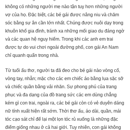
không có những người mẹ nào tận tuỵ hơn những người
vợ của họ. Đặc biệt, các bé gái được nâng niu và chăm
sóc bằng sự ân cần lớn nhất. Chúng được nuôi dạy trong
khuôn khổ gia đình, tránh xa những mối giao du đáng ngờ
và các quan hệ nguy hiểm. Trong khi các anh em trai
được tự do vui chơi ngoài đường phố, con gái An Nam
chỉ quanh quẩn trong nhà.
Từ tuổi ấu thơ, người ta đã đeo cho bé gái nào vòng cổ,
vòng tay, nhẫn; mặc cho các em chiếc áo bằng lụa sặc sỡ
và chiếc quần bằng vải nhăn. Sự phong phú của trang
phục và đa dạng của đồ trang sức các em dùng chẳng
kém gì con trai, ngoài ra, các bé gái còn có vẻ duyên dáng
nữ tính xuất hiện rất sớm. Thời thơ ấu, áo dài, quần, mái
tóc cạo sát chỉ để lại một lọn tóc rủ xuống là những đặc
điểm giống nhau ở cả hai giới. Tuy nhiên, con gái không