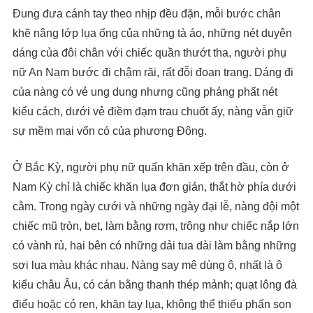
Đung đưa cánh tay theo nhịp đều đặn, mỗi bước chân
khẽ nâng lớp lụa ống của những tà áo, những nét duyên
dáng của đôi chân với chiếc quần thướt tha, người phụ
nữ An Nam bước đi chậm rãi, rất đỗi đoan trang. Dáng đi
của nàng có vẻ ung dung nhưng cũng phảng phất nét
kiểu cách, dưới vẻ điềm đạm trau chuốt ấy, nàng vẫn giữ
sự mềm mại vốn có của phương Đông.
Ở Bắc Kỳ, người phụ nữ quấn khăn xếp trên đầu, còn ở
Nam Kỳ chỉ là chiếc khăn lụa đơn giản, thắt hờ phía dưới
cằm. Trong ngày cưới và những ngày đại lễ, nàng đội một
chiếc mũ tròn, bẹt, làm bằng rơm, trông như chiếc nắp lớn
có vành rủ, hai bên có những dải tua dài làm bằng những
sợi lụa màu khác nhau. Nàng say mê dùng ô, nhất là ô
kiểu châu Âu, có cán bằng thanh thép mảnh; quạt lông đà
điểu hoặc có ren, khăn tay lụa, không thể thiếu phấn son