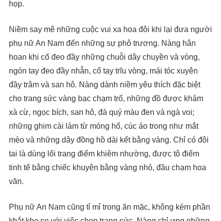
họp.
Niềm say mê những cuộc vui xa hoa đôi khi lại đưa người
phụ nữ An Nam đến những sự phô trương. Nàng hân
hoan khi cổ đeo đầy những chuỗi dây chuyền và vòng,
ngón tay đeo đầy nhẫn, cổ tay trĩu vòng, mái tóc xuyên
đầy trâm và san hô. Nàng dành niềm yêu thích đặc biệt
cho trang sức vàng bạc chạm trổ, những đồ được khảm
xà cừ, ngọc bích, san hô, đá quý màu đen và ngà voi;
những ghim cài làm từ móng hổ, cúc áo trong như mắt
mèo và những dây đồng hồ dài kết bằng vàng. Chỉ có đôi
tai là dùng lối trang điểm khiêm nhường, được tô điểm
tinh tế bằng chiếc khuyên bằng vàng nhỏ, đầu chạm hoa
văn.
Phụ nữ An Nam cũng tỉ mỉ trong ăn mặc, không kém phần
khắt khe so với việc chọn trang sức. Nàng chỉ ưng những