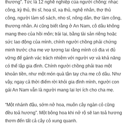
thương”. Tức là 12 nghề nghiệp của người chồng: nhạc
công, kỳ thủ, thi sĩ, hoạ sĩ, xạ thủ, nghệ nhân, thợ thủ
công, người làm sổ sách, nho sĩ, nông dân, thợ làm công,
thương nhân. Ai cũng biết rằng ở An Nam, cô dâu không
mang theo của hồi môn; trái lại, bằng tài sản riêng hoặc
sức lao động của mình, chính người chồng phải chứng
minh trước cha mẹ vợ tương lai rằng mình có địa vị đủ
vững để gánh vác trách nhiệm với người vợ và khả năng
có thể lập gia đình. Chính người chồng phải trao một
khoản tiền, như một món quà tận tay cha mẹ cô dâu. Như
vậy, ngay cả thời điểm rời khỏi gia đình mình, người con
gái An Nam vẫn là người mang lại lợi ích cho cha mẹ.
“Một nhánh đậu, sớm nở hoa, muôn cây ngàn cỏ cũng
đều toả hương”. Một bông hoa khi nở rộ sẽ lan toả hương
thơm đến tất cả cây cỏ xung quanh.