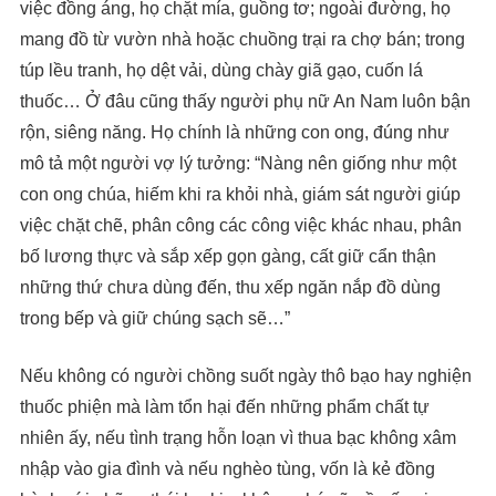
việc đồng áng, họ chặt mía, guồng tơ; ngoài đường, họ
mang đồ từ vườn nhà hoặc chuồng trại ra chợ bán; trong
túp lều tranh, họ dệt vải, dùng chày giã gạo, cuốn lá
thuốc… Ở đâu cũng thấy người phụ nữ An Nam luôn bận
rộn, siêng năng. Họ chính là những con ong, đúng như
mô tả một người vợ lý tưởng: “Nàng nên giống như một
con ong chúa, hiếm khi ra khỏi nhà, giám sát người giúp
việc chặt chẽ, phân công các công việc khác nhau, phân
bố lương thực và sắp xếp gọn gàng, cất giữ cẩn thận
những thứ chưa dùng đến, thu xếp ngăn nắp đồ dùng
trong bếp và giữ chúng sạch sẽ…”
Nếu không có người chồng suốt ngày thô bạo hay nghiện
thuốc phiện mà làm tổn hại đến những phẩm chất tự
nhiên ấy, nếu tình trạng hỗn loạn vì thua bạc không xâm
nhập vào gia đình và nếu nghèo tùng, vốn là kẻ đồng