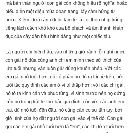
mà bản thân người con gái còn không hiểu rõ nghĩa; hoặc
biểu diễn một điệu múa đoan trang, lấy cảm hứng từ
nước Xiêm, dưới ánh đuốc làm từ lá cọ, theo nhịp trống,
tiếng lách cách khô khô của bộ phách và âm thanh khàn
đục của cây đàn bầu hình dáng như một chiếc tẩu.
Là người chị hiền hậu, vào những giờ rảnh rỗi nghỉ ngơi,
con gái nô đùa cùng anh chị em mình theo sở thích của
lứa tuổi nhưng vẫn luôn giữ đúng khuôn phép. Với các
em gái nhỏ tuổi hơn, nó có phần hơi tỏ ra lối bề trên, bởi
tuổi tác quy định các em ở vị trí thấp hơn; với các chị gái,
nó tỏ ra kính cẩn và phục tùng, vì sinh trước nên họ đứng
trên nó trong trật tự thứ bậc gia đình; còn với các anh em
trai, dù nhỏ tuổi đến đâu, nó cũng cần có sự tận tuỵ, bởi
giới tính của họ đặt người con gái vào vị thế đó. Con gái
gọi các em gái nhỏ tuổi hơn là “em”, các chị lớn tuổi hơn