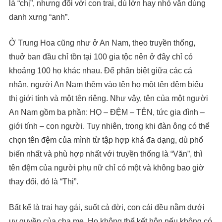
là “chị”, nhưng đối với con trai, dù lớn hay nhỏ vẫn dùng
danh xưng “anh”.
Ở Trung Hoa cũng như ở An Nam, theo truyền thống,
thuở ban đầu chỉ tồn tại 100 gia tộc nên ở đây chỉ có
khoảng 100 họ khác nhau. Để phân biệt giữa các cá
nhân, người An Nam thêm vào tên họ một tên đệm biểu
thị giới tính và một tên riêng. Như vậy, tên của một người
An Nam gồm ba phần: HỌ – ĐỆM – TÊN, tức gia đình –
giới tính – con người. Tuy nhiên, trong khi đàn ông có thể
chọn tên đệm của mình từ tập hợp khá đa dạng, dù phổ
biến nhất và phù hợp nhất với truyền thống là “Văn”, thì
tên đệm của người phụ nữ chỉ có một và không bao giờ
thay đổi, đó là “Thị”.
Bất kể là trai hay gái, suốt cả đời, con cái đều nằm dưới
uy quyền của cha mẹ. Họ không thể kết hôn nếu không có