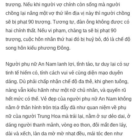
trượng. Nếu khi người vợ chính còn sống mà người
chồng lại nâng một vợ thứ lên địa vị này thì người chồng
sẽ bị phạt 90 trượng. Tương tự, đàn ông không được có
hai chính thất. Nếu vi phạm, chàng ta sẽ bị phạt 90
trượng, cuộc hôn nhân thứ hai đó bị huỷ bỏ, đó là chế độ
song hôn kiểu phương Đông.
Người phụ nữ An Nam lanh lợi, tỉnh táo, tư duy lại có sự
tinh tế hiếm có, tính cách vui vẻ cùng diện mạo duyên
dáng. Dù phải chấp nhận chế độ đa thê, khi ghen tuông,
nàng vẫn kiêu hãnh như một nữ chủ nhân, và quyến rũ
hết mức có thể. Vẻ đẹp của người phụ nữ An Nam không
nằm ở thân hình tròn trịa đẫy đà như quan niệm về phụ
nữ của người Trung Hoa mà trái lại, nằm ở sự dẻo dai, ở
dáng người thanh mảnh, vòng eo thon, đôi mắt đen láy,
dài và xếch, làn da mờ mờ nhạt đều, mái tóc đen như