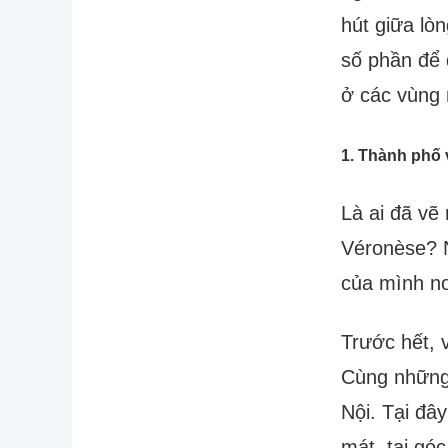
hút giữa lò
số phần để 
ở các vùng 
1. Thành phố v
Là ai đã vẽ
Véronèse? N
của mình n
Trước hết, 
Cùng những 
Nội. Tại đâ
mát, tại gó