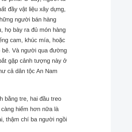
ất đầy vật liệu xây dựng,
t những người bán hàng
íu, họ bày ra đủ món hàng
miếng cam, khúc mía, hoặc
úp bê. Và người qua đường
bắt gặp cảnh tượng này ở
như cả dân tộc An Nam
h bằng tre, hai đầu treo
, càng hiếm hơn nữa là
i, thậm chí ba người ngồi