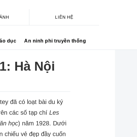
 ẢNH
LIÊN HỆ
iáo dục
An ninh phi truyền thống
1: Hà Nội
tey đã có loạt bài du ký
ên các số tạp chí
Les
Văn học
) năm 1928. Dưới
n chiếu vẻ đẹp đầy cuốn