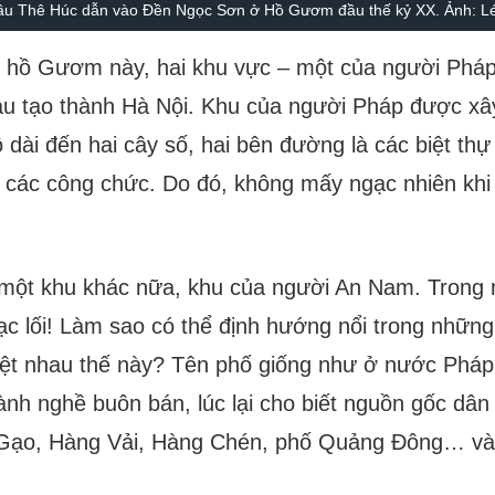
ầu Thê Húc dẫn vào Đền Ngọc Sơn ở Hồ Gươm đầu thế kỷ XX. Ảnh: L
 hồ Gươm này, hai khu vực – một của người Pháp
u tạo thành Hà Nội. Khu của người Pháp được xây
ộ dài đến hai cây số, hai bên đường là các biệt th
a các công chức. Do đó, không mấy ngạc nhiên khi
ột khu khác nữa, khu của người An Nam. Trong m
lạc lối! Làm sao có thể định hướng nổi trong những
ệt nhau thế này? Tên phố giống như ở nước Pháp t
nh nghề buôn bán, lúc lại cho biết nguồn gốc dâ
Gạo, Hàng Vải, Hàng Chén, phố Quảng Đông… và 