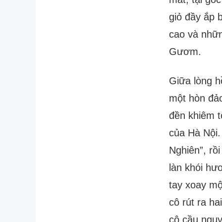
giỏ đầy ắp 
cao và nhữn
Gươm.
Giữa lòng h
một hòn đảo
đền khiêm t
của Hà Nội.
Nghiên”, rồ
làn khói hư
tay xoay mộ
cô rút ra ha
cô cầu nguy