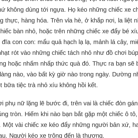
hứ không dùng tới ngựa. Họ kéo những chiếc xe ch
ng thực, hàng hóa. Trên vỉa hè, ở khắp nơi, la liệ
chiếc bàn nhỏ, hoặc trên những chiếc xe đẩy bé x
 cái đĩa con con: mẩu quả hạch lạ lạ, mảnh lá cây, 
à nhạt rót vào những chiếc tách nhỏ như đồ chơi b
ống hoặc nhấm nhấp thức quà đó. Thực ra bạn sẽ 
 làng nào, vào bất kỳ giờ nào trong ngày. Dường 
 bữa tiệc trà nhỏ xíu không hồi kết.
 phụ nữ lặng lẽ bước đi, trên vai là chiếc đòn gán
húng tròn. Hiếm khi nào bạn bắt gặp một chiếc ô tô
 Một vài chiếc xe kéo đẩy những người bản xứ, ha
au. Người kéo xe trông đến là thương.