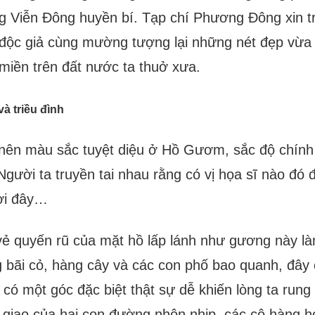
ng Viễn Đông huyền bí. Tạp chí Phương Đông xin trí
độc giả cùng mường tượng lại những nét đẹp vừa t
miền trên đất nước ta thuở xưa.
à triều đình
 nên màu sắc tuyệt diệu ở Hồ Gươm, sắc độ chính
gười ta truyền tai nhau rằng có vị họa sĩ nào đó 
ơi đây…
vẻ quyến rũ của mặt hồ lấp lánh như gương này làm
bãi cỏ, hàng cây và các con phố bao quanh, đây 
y có một góc đặc biệt thật sự dễ khiến lòng ta ru
c giao của hai con đường nhộn nhịp, các cô hàng h