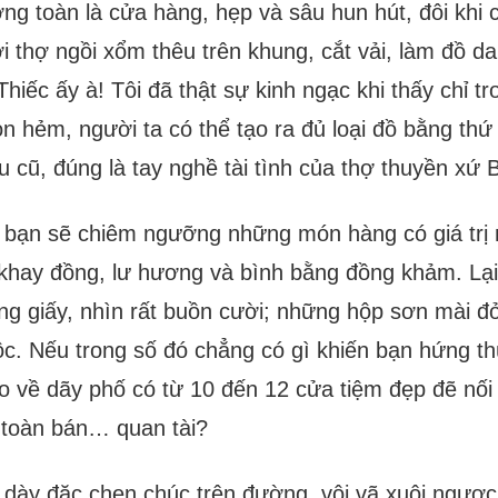
ng toàn là cửa hàng, hẹp và sâu hun hút, đôi khi 
 thợ ngồi xổm thêu trên khung, cắt vải, làm đồ d
Thiếc ấy à! Tôi đã thật sự kinh ngạc khi thấy chỉ t
n hẻm, người ta có thể tạo ra đủ loại đồ bằng thứ 
u cũ, đúng là tay nghề tài tình của thợ thuyền xứ 
 bạn sẽ chiêm ngưỡng những món hàng có giá trị 
khay đồng, lư hương và bình bằng đồng khảm. Lạ
ng giấy, nhìn rất buồn cười; những hộp sơn mài đ
c. Nếu trong số đó chẳng có gì khiến bạn hứng thú
o về dãy phố có từ 10 đến 12 cửa tiệm đẹp đẽ nối
i toàn bán… quan tài?
dày đặc chen chúc trên đường, vội vã xuôi ngược 