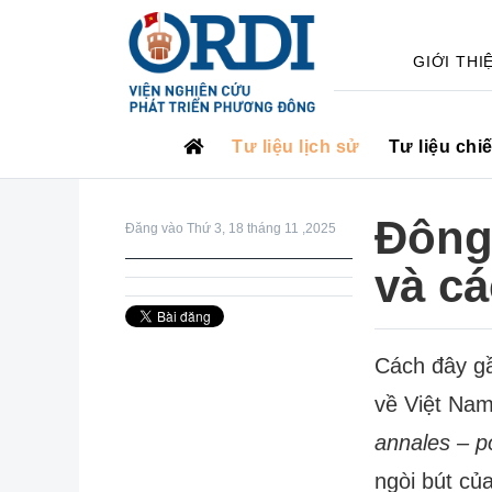
GIỚI THI
Tư liệu lịch sử
Tư liệu chi
Đông
Đăng vào Thứ 3, 18 tháng 11 ,2025
và cá
Cách đây gầ
về Việt Nam
annales – pol
ngòi bút củ