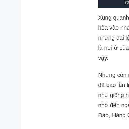
C
Xung quanh
hòa vào nha
những đại l
là nơi ở củ
vậy.
Nhưng còn m
đã bao lần 
như giống h
nhớ đến ngà
Đào, Hàng 