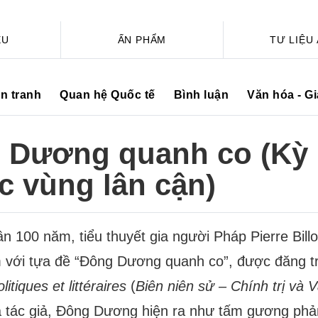
ỆU
ẤN PHẨM
TƯ LIỆU
ến tranh
Quan hệ Quốc tế
Bình luận
Văn hóa - G
 Dương quanh co (Kỳ 
c vùng lân cận)
n 100 năm, tiểu thuyết gia người Pháp Pierre Billo
 với tựa đề “Đông Dương quanh co”, được đăng tr
itiques et littéraires
(
Biên niên sử – Chính trị và 
a tác giả, Đông Dương hiện ra như tấm gương phả