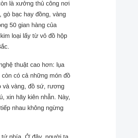
còn là xưởng thủ công nơi
a, gò bạc hay đồng, vàng
rong 50 gian hàng của
kim loại lấy từ vỏ đồ hộp
Bắc.
nghệ thuật cao hơn: lụa
i còn có cả những món đồ
ỏ và vàng, đồ sứ, rương
, xin hãy kiên nhẫn. Này,
 tiếp nhau không ngừng
tứ phía. Ở đây, người ta