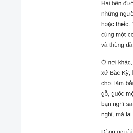
Hai bên đườ
những người
hoặc thiếc. 
cùng một co
và thùng dầ
Ở nơi khác,
xứ Bắc Kỳ, 
chơi làm bằ
gỗ, guốc mộ
bạn nghĩ sa
nghỉ, mà lạ
Dòng người 