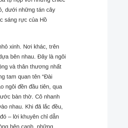
ỏ, dưới những tán cây
ớc sáng rực của Hồ
nhỏ xinh. Nơi khác, trên
dựa bên nhau. Đây là ngôi
động và thân thương nhất
ổng tam quan tên “Đài
o ngôi đền đầu tiên, qua
trước bàn thờ. Cô nhanh
ào nhau. Khi đã lắc đều,
 đó – lời khuyên chỉ dẫn
hòng bên cạnh, những