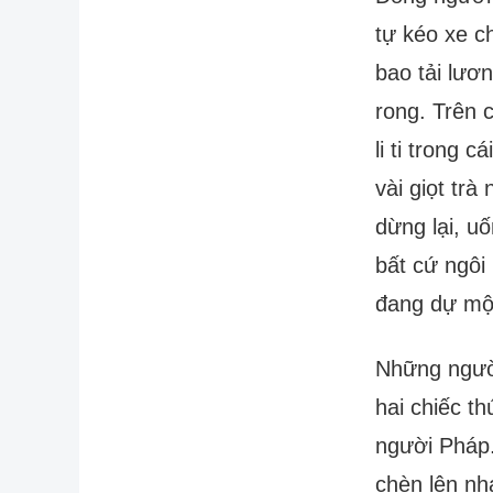
tự kéo xe c
bao tải lươ
rong. Trên 
li ti trong
vài giọt tr
dừng lại, u
bất cứ ngôi
đang dự một
Những người
hai chiếc t
người Pháp.
chèn lên nh