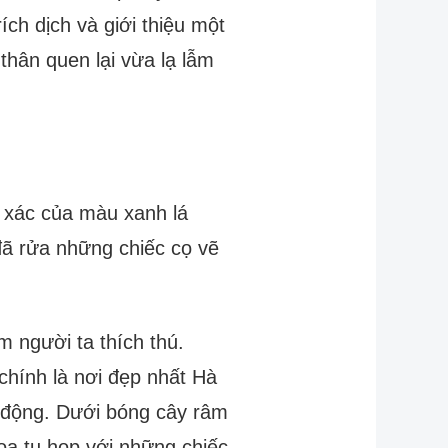
ch dịch và giới thiệu một
hân quen lại vừa lạ lẫm
 xác của màu xanh lá
đã rửa những chiếc cọ vẽ
 người ta thích thú.
chính là nơi đẹp nhất Hà
ng động. Dưới bóng cây râm
oa tụ họp với những chiếc