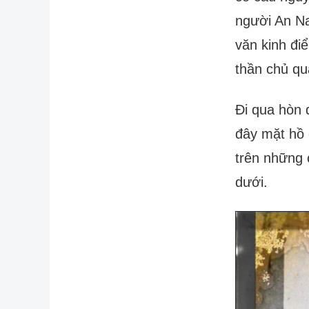
người An Na
văn kinh đi
thần chủ q
Đi qua hòn 
đây mặt hồ 
trên những 
dưới.