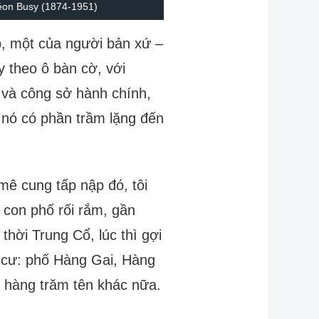
éon Busy (1874-1951)
, một của người bản xứ –
 theo ô bàn cờ, với
ự và công sở hành chính,
 nó có phần trầm lặng đến
ê cung tấp nập đó, tôi
 con phố rối rắm, gần
hời Trung Cổ, lúc thì gợi
n cư: phố Hàng Gai, Hàng
hàng trăm tên khác nữa.