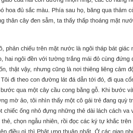
bó hoa đủ sắc màu. Phía sau họ, băng qua thảm c
g thân cây đen sẫm, ta thấy thấp thoáng mặt nư
ồ, phản chiếu trên mặt nước là ngôi tháp bát giác 
, hai ngôi đền với tường trắng mái đỏ cùng đứng 
ốn, thật vậy, nhưng cũng là nơi thiêng liêng cảm 
 Tôi đi theo con đường lát đá dẫn tới đó, đi qua c
i bước qua một cây cầu cong bằng gỗ. Khi bước và
ơng mờ ảo, tôi nhìn thấy một cô gái trẻ đang quỳ 
t chiếc ống nhỏ đựng những thẻ dài lách cách va v
i thẻ, chọn ngẫu nhiên, rồi đọc các ký tự khắc trên
ện điều gì thì Phật ưng thuận nhất. Ở các gian p