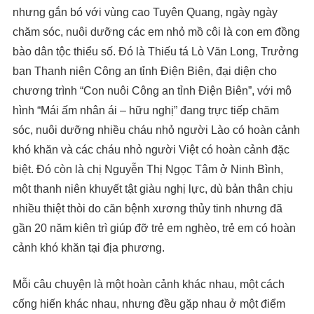
nhưng gắn bó với vùng cao Tuyên Quang, ngày ngày
chăm sóc, nuôi dưỡng các em nhỏ mồ côi là con em đồng
bào dân tộc thiểu số. Đó là Thiếu tá Lò Văn Long, Trưởng
ban Thanh niên Công an tỉnh Điện Biên, đại diện cho
chương trình “Con nuôi Công an tỉnh Điện Biên”, với mô
hình “Mái ấm nhân ái – hữu nghị” đang trực tiếp chăm
sóc, nuôi dưỡng nhiều cháu nhỏ người Lào có hoàn cảnh
khó khăn và các cháu nhỏ người Việt có hoàn cảnh đặc
biệt. Đó còn là chị Nguyễn Thị Ngọc Tâm ở Ninh Bình,
một thanh niên khuyết tật giàu nghị lực, dù bản thân chịu
nhiều thiệt thòi do căn bệnh xương thủy tinh nhưng đã
gần 20 năm kiên trì giúp đỡ trẻ em nghèo, trẻ em có hoàn
cảnh khó khăn tại địa phương.
Mỗi câu chuyện là một hoàn cảnh khác nhau, một cách
cống hiến khác nhau, nhưng đều gặp nhau ở một điểm