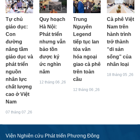
Tự chủ
Quy hoạch
Trung
Cà phê Việt
giáo dục:
Hà Nội:
Nguyên
Nam trên
Con
Phát triển
Legend
hành trình
đường
nhưng vẫn
tiếp tục lan
trở thành
nâng tầm
bảo tồn
tỏa văn
“di sản
giáo dục và
được ký
hóa ngoại
sống” của
phát triển
ức nghìn
giao cà phê
nhân loại
nguồn
năm
trên toàn
18 tháng 05 ,26
nhân lực
cầu
12 tháng 06 ,26
chất lượng
12 tháng 06 ,26
cao ở Việt
Nam
07 tháng 07 ,26
Viện Nghiên cứu Phát triển Phương Đông