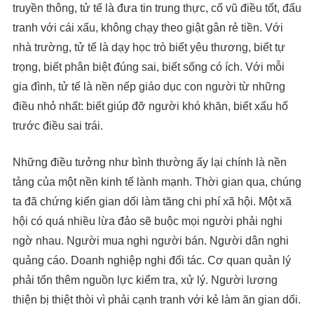
truyền thông, tử tế là đưa tin trung thực, cổ vũ điều tốt, đấu
tranh với cái xấu, không chạy theo giật gân rẻ tiền. Với
nhà trường, tử tế là dạy học trò biết yêu thương, biết tự
trọng, biết phân biệt đúng sai, biết sống có ích. Với mỗi
gia đình, tử tế là nền nếp giáo dục con người từ những
điều nhỏ nhất: biết giúp đỡ người khó khăn, biết xấu hổ
trước điều sai trái.
Những điều tưởng như bình thường ấy lại chính là nền
tảng của một nền kinh tế lành mạnh. Thời gian qua, chúng
ta đã chứng kiến gian dối làm tăng chi phí xã hội. Một xã
hội có quá nhiều lừa đảo sẽ buộc mọi người phải nghi
ngờ nhau. Người mua nghi người bán. Người dân nghi
quảng cáo. Doanh nghiệp nghi đối tác. Cơ quan quản lý
phải tốn thêm nguồn lực kiểm tra, xử lý. Người lương
thiện bị thiệt thòi vì phải cạnh tranh với kẻ làm ăn gian dối.