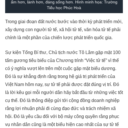
ấm hơn, lành hơn, đáng sống hơn. Hình minh họa: Trường
Tiểu học Phúc Hoà
Trong giai đoạn đất nước bước vào thời kỳ phát triển mới,
xây dựng con người tử tế, xã hội tử tế, văn hóa tử tế phải
chính là một phần của chiến lược phát triển quốc gia.
Sự kiện Tổng Bí thư, Chủ tịch nước Tô Lâm gặp mặt 100
tấm gương tiêu biểu của Chương trình “Việc tử tế” vì thế
có ý nghĩa vượt lên trên một cuộc gặp mặt biểu dương.
Đó là sự khẳng định rằng trong hệ giá trị phát triển của
Việt Nam hôm nay, sự tử tế phải được đặt đúng vị trí. Đó
là lời kêu gọi mỗi người dân hãy bắt đầu từ những việc tốt
cụ thể. Đó là thông điệp gửi tới cộng đồng doanh nghiệp
rằng lợi nhuận phải đi cùng đạo đức và trách nhiệm xã
hội. Đó là yêu cầu đối với bộ máy công quyền rằng phục
vụ nhân dân cũng là một biểu hiện cao nhất của sự tử tế