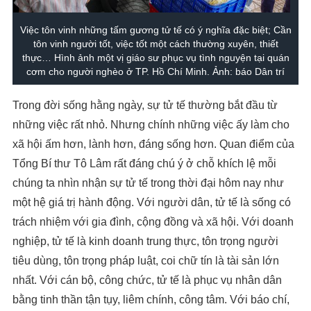
Việc tôn vinh những tấm gương tử tế có ý nghĩa đặc biệt; Cần
tôn vinh người tốt, việc tốt một cách thường xuyên, thiết
thực… Hình ảnh một vị giáo sư phục vụ tình nguyện tại quán
cơm cho người nghèo ở TP. Hồ Chí Minh. Ảnh: báo Dân trí
Trong đời sống hằng ngày, sự tử tế thường bắt đầu từ
những việc rất nhỏ. Nhưng chính những việc ấy làm cho
xã hội ấm hơn, lành hơn, đáng sống hơn. Quan điểm của
Tổng Bí thư Tô Lâm rất đáng chú ý ở chỗ khích lệ mỗi
chúng ta nhìn nhận sự tử tế trong thời đại hôm nay như
một hệ giá trị hành động. Với người dân, tử tế là sống có
trách nhiệm với gia đình, cộng đồng và xã hội. Với doanh
nghiệp, tử tế là kinh doanh trung thực, tôn trọng người
tiêu dùng, tôn trọng pháp luật, coi chữ tín là tài sản lớn
nhất. Với cán bộ, công chức, tử tế là phục vụ nhân dân
bằng tinh thần tận tụy, liêm chính, công tâm. Với báo chí,