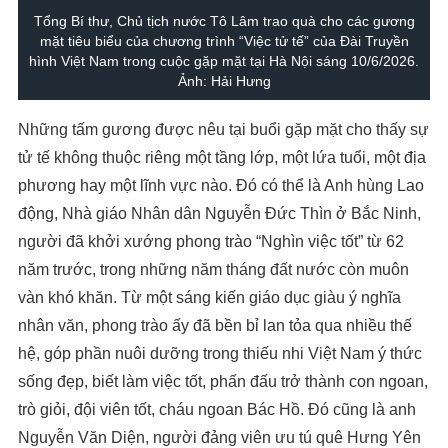
Tổng Bí thư, Chủ tịch nước Tô Lâm trao quà cho các gương
mặt tiêu biểu của chương trình “Việc tử tế” của Đài Truyền
hình Việt Nam trong cuộc gặp mặt tại Hà Nội sáng 10/6/2026.
Ảnh: Hải Hưng
Những tấm gương được nêu tại buổi gặp mặt cho thấy sự
tử tế không thuộc riêng một tầng lớp, một lứa tuổi, một địa
phương hay một lĩnh vực nào. Đó có thể là Anh hùng Lao
động, Nhà giáo Nhân dân Nguyễn Đức Thìn ở Bắc Ninh,
người đã khởi xướng phong trào “Nghìn việc tốt” từ 62
năm trước, trong những năm tháng đất nước còn muôn
vàn khó khăn. Từ một sáng kiến giáo dục giàu ý nghĩa
nhân văn, phong trào ấy đã bền bỉ lan tỏa qua nhiều thế
hệ, góp phần nuôi dưỡng trong thiếu nhi Việt Nam ý thức
sống đẹp, biết làm việc tốt, phấn đấu trở thành con ngoan,
trò giỏi, đội viên tốt, cháu ngoan Bác Hồ. Đó cũng là anh
Nguyễn Văn Diện, người đảng viên ưu tú quê Hưng Yên