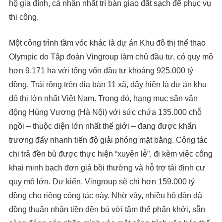
hộ gia đình, cá nhân nhất trí bàn giao đất sạch để phục vụ
thi công.
Một công trình tầm vóc khác là dự án Khu đô thị thể thao
Olympic do Tập đoàn Vingroup làm chủ đầu tư, có quy mô
hơn 9.171 ha với tổng vốn đầu tư khoảng 925.000 tỷ
đồng. Trải rộng trên địa bàn 11 xã, đây hiện là dự án khu
đô thị lớn nhất Việt Nam. Trong đó, hạng mục sân vận
động Hùng Vương (Hà Nội) với sức chứa 135.000 chỗ
ngồi – thuộc diện lớn nhất thế giới – đang được khẩn
trương đẩy nhanh tiến độ giải phóng mặt bằng. Công tác
chi trả đền bù được thực hiện “xuyên lễ”, đi kèm việc công
khai minh bạch đơn giá bồi thường và hỗ trợ tái định cư
quy mô lớn. Dự kiến, Vingroup sẽ chi hơn 159.000 tỷ
đồng cho riêng công tác này. Nhờ vậy, nhiều hộ dân đã
đồng thuận nhận tiền đền bù với tâm thế phấn khởi, sẵn