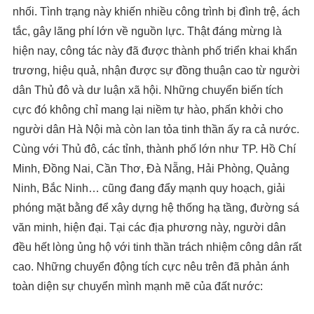
nhối. Tình trạng này khiến nhiều công trình bị đình trệ, ách
tắc, gây lãng phí lớn về nguồn lực. Thật đáng mừng là
hiện nay, công tác này đã được thành phố triển khai khẩn
trương, hiệu quả, nhận được sự đồng thuận cao từ người
dân Thủ đô và dư luận xã hội. Những chuyển biến tích
cực đó không chỉ mang lại niềm tự hào, phấn khởi cho
người dân Hà Nội mà còn lan tỏa tinh thần ấy ra cả nước.
Cùng với Thủ đô, các tỉnh, thành phố lớn như TP. Hồ Chí
Minh, Đồng Nai, Cần Thơ, Đà Nẵng, Hải Phòng, Quảng
Ninh, Bắc Ninh… cũng đang đẩy mạnh quy hoạch, giải
phóng mặt bằng để xây dựng hệ thống hạ tầng, đường sá
văn minh, hiện đại. Tại các địa phương này, người dân
đều hết lòng ủng hộ với tinh thần trách nhiệm công dân rất
cao. Những chuyển động tích cực nêu trên đã phản ánh
toàn diện sự chuyển mình mạnh mẽ của đất nước: