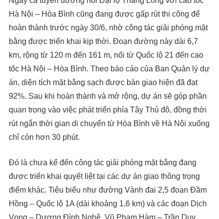
Ngay cả tuyến đường nối Đại lộ Thăng Long với cao tốc
Hà Nội – Hòa Bình cũng đang được gấp rút thi công để
hoàn thành trước ngày 30/6, nhờ công tác giải phóng mặt
bằng được triển khai kịp thời. Đoạn đường này dài 6,7
km, rộng từ 120 m đến 161 m, nối từ Quốc lộ 21 đến cao
tốc Hà Nội – Hòa Bình. Theo báo cáo của Ban Quản lý dự
án, diện tích mặt bằng sạch được bàn giao hiện đã đạt
92%. Sau khi hoàn thành và mở rộng, dự án sẽ góp phần
quan trọng vào việc phát triển phía Tây Thủ đô, đồng thời
rút ngắn thời gian di chuyển từ Hòa Bình về Hà Nội xuống
chỉ còn hơn 30 phút.
Đó là chưa kể đến công tác giải phóng mặt bằng đang
được triển khai quyết liệt tại các dự án giao thông trọng
điểm khác. Tiêu biểu như đường Vành đai 2,5 đoạn Đầm
Hồng – Quốc lộ 1A (dài khoảng 1,6 km) và các đoạn Dịch
Vọng – Dương Đình Nghệ, Vũ Phạm Hàm – Trần Duy