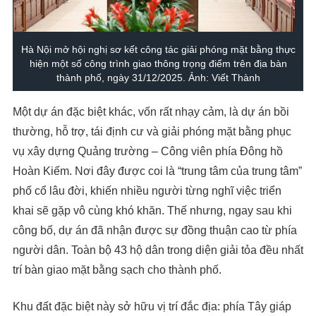
Hà Nội mở hội nghị sơ kết công tác giải phóng mặt bằng thực
hiện một số công trình giao thông trọng điểm trên địa bàn
thành phố, ngày 31/12/2025. Ảnh: Viết Thành
Một dự án đặc biệt khác, vốn rất nhạy cảm, là dự án bồi
thường, hỗ trợ, tái định cư và giải phóng mặt bằng phục
vụ xây dựng Quảng trường – Công viên phía Đông hồ
Hoàn Kiếm. Nơi đây được coi là “trung tâm của trung tâm”
phố cổ lâu đời, khiến nhiều người từng nghĩ việc triển
khai sẽ gặp vô cùng khó khăn. Thế nhưng, ngay sau khi
công bố, dự án đã nhận được sự đồng thuận cao từ phía
người dân. Toàn bộ 43 hộ dân trong diện giải tỏa đều nhất
trí bàn giao mặt bằng sạch cho thành phố.
Khu đất đặc biệt này sở hữu vị trí đắc địa: phía Tây giáp