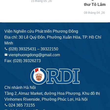
15 tháng 05 ,26
thư Tô Lâm
08 tháng 04 ,26
Viện Nghiên cứu Phát triển Phương Đông
Địa chỉ: 30 Lê Quý Đôn, Phường Xuân Hòa, TP. Hồ Chí
Minh
(028) 39325431 – 39322150
phone
vienphuongdong@gmail.com
email
Fax: (028) 39326273
Chi nhánh Hà Nội
Tầng 2, Almaz Market, đường Hoa Phượng, Khu đô thị
Vinhomes Riverside, Phường Phúc Lợi, Hà Nội
024 365 73155
phone