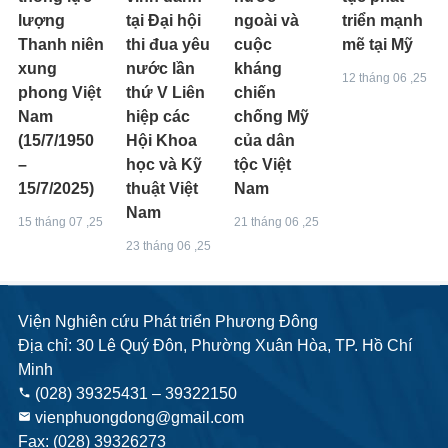
lượng
tại Đại hội
ngoài và
triển mạnh
Thanh niên
thi đua yêu
cuộc
mẽ tại Mỹ
xung
nước lần
kháng
12 tháng 06 ,25
phong Việt
thứ V Liên
chiến
Nam
hiệp các
chống Mỹ
(15/7/1950
Hội Khoa
của dân
–
học và Kỹ
tộc Việt
15/7/2025)
thuật Việt
Nam
Nam
15 tháng 07 ,25
21 tháng 06 ,25
23 tháng 06 ,25
Viện Nghiên cứu Phát triển Phương Đông
Địa chỉ: 30 Lê Quý Đôn, Phường Xuân Hòa, TP. Hồ Chí
Minh
(028) 39325431 – 39322150
phone
vienphuongdong@gmail.com
email
Fax: (028) 39326273