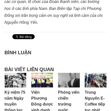
các cơ quan, tổ chức của Đoàn thanh niên, các trường
học ở các tỉnh phía Nam. Ban Biên tập Tạp chí Phương
Đông xin trân trọng cảm ơn suy nghĩ và tình cảm của chị
Nguyễn Hồng Yến.
BÌNH LUẬN
BÀI VIẾT LIÊN QUAN
Kỷ niệm 75
Viện
Phóng viên
Trung
năm Ngày
Phương
chiến
Nguyên E-
truyền
Đông được
trường
Coffee tiếp
thống lực
vinh danh
nước
tục phát