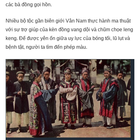
các bà đồng gọi hồn.
Nhiều bộ tộc gần biên giới Vân Nam thực hành ma thuật
với sự trợ giúp của kèn đồng vang dội và chũm chọe leng
keng. Để được yên ổn giữa uy lực của bóng tối, lũ lụt và
bệnh tật, người ta tìm đến phép màu.