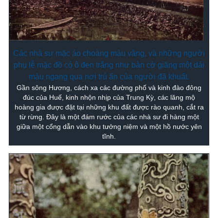
Các nhà sư mặc áo choàng màu vàng, và những người
phụ lễ mặc đồ có ô đen trắng như bàn cờ giăng một dải
màu ngang qua nơi trú ẩn của người đã khuất.
Gần sông Hương, cách xa các đường phố và kinh đào đông
đúc của Huế, kinh nhộn nhịp của Trung Kỳ, các lăng mộ
hoàng gia được đặt tại những khu đất được rào quanh, cắt ra
từ rừng. Đây là một đám rước của các nhà sư đi hàng một
giữa một cổng dẫn vào khu tưởng niệm và một hồ nước yên
tĩnh.