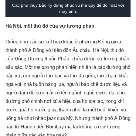
Các phù thủy Bắc Kỳ dừng phục vụ ma quỷ để đối mặt với
máy ảnh.
Hà Nội, một thủ đô của sự tương phản
Giống như các sự kết hợp khác ở phương Đông giữa
thành phố Á Đông với tiền đồn Âu châu, Hà Nội, thủ đô
của Đông Dương thuộc Pháp, chứa đựng sự tương phản
sâu sắc. Một nét tương phản hiển nhiên là các đường phố
bản xứ, nơi người thợ bạc và thợ đồ gốm, thợ chạm khắc
ngà voi, nhà buôn hàng lụa, người bào chế dược liệu và
người làm đồ sơn mài có tên ngành nghề được đặt cho
đường phố chính nơi cửa hiệu của họ tọa lạc, trong khi
bước quá hồ nước giữa thành phố, là một buổi khiêu vũ
uống trà chơi nhạc jazz của Mỹ. Nhưng thành phố Á Đông
nào từ Harbin đến Bombay mà lại không có sự tương
phản giữa các văn hóa này?