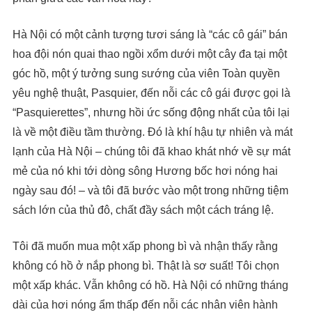
Hà Nội có một cảnh tượng tươi sáng là “các cô gái” bán
hoa đội nón quai thao ngồi xổm dưới một cây đa tại một
góc hồ, một ý tưởng sung sướng của viên Toàn quyền
yêu nghệ thuật, Pasquier, đến nỗi các cô gái được gọi là
“Pasquierettes”, nhưng hồi ức sống động nhất của tôi lại
là về một điều tầm thường. Đó là khí hậu tự nhiên và mát
lạnh của Hà Nội – chúng tôi đã khao khát nhớ về sự mát
mẻ của nó khi tới dòng sông Hương bốc hơi nóng hai
ngày sau đó! – và tôi đã bước vào một trong những tiệm
sách lớn của thủ đô, chất đầy sách một cách tráng lệ.
Tôi đã muốn mua một xấp phong bì và nhận thấy rằng
không có hồ ở nắp phong bì. Thật là sơ suất! Tôi chọn
một xấp khác. Vẫn không có hồ. Hà Nội có những tháng
dài của hơi nóng ẩm thấp đến nỗi các nhân viên hành