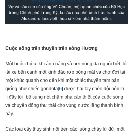
Vợ và các con của ông Võ Chuẩn, một quan chức của Bộ Học
trong Chính phủ Trung Kỳ, là các nhà phê bình bức tranh của
Alexandre Iacovleff, họa sĩ kiêm nhà thám hiểm.
Cuộc sống trên thuyền trên sông Hương
Một buổi chiều, khi ánh nắng và hơi nóng đã nguội bớt, tôi
lái xe bên cạnh một kinh đào rợp bóng mát và chờ đợi tại
một khúc quanh cho đến khi một chiếc thuyền tam bản
giống như chiếc gondola
[6]
được hai tay chèo đội nón cu-
li đẩy tới, bổ sung nét chấm phá cần thiết của cuộc sống
và chuyển động thư thái cho vùng nước lặng thanh bình
này.
Các loại cây thủy sinh nổi trên các luồng chảy lừ đừ, một