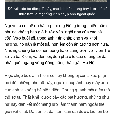
Đối với các bà đồng[4] này, các linh hồn đang bay lượn thì có
thực hơn là một ống kính chụp ảnh ngoại quốc.
Người ta có thể du hành phương Đông trong nhiều năm
nhưng không bao giờ bước vào “ngôi nhà của các bà
cốt”. Vào buổi tối, trong ánh nến chập chờn và khói
hương, nó hẳn là một trải nghiệm còn ấn tượng hơn nữa.
Nhưng chúng tôi có hẹn uống trà ở Lạng Sơn với viên Trú
sứ và bà Klein, và đến tối, đèn pha ô tô của chúng tôi đã
phải quét ngang vùng đồng bằng thấp gần Hà Nội.
Việc chụp bức ảnh hiếm có này không bị coi là xúc phạm,
bởi đối những phụ nữ này, người chụp ảnh hay máy ảnh
của anh ta không hề hiện diện. Chung quanh một điện thờ
thô sơ tại Thất Khê, được bày các bát hương, những phụ
nữ này đan kết một mạng lưới âm thanh nằm ngoài thế
giới vật chất. Da trăn bịt đàn tam cán dài được tấu lên bởi