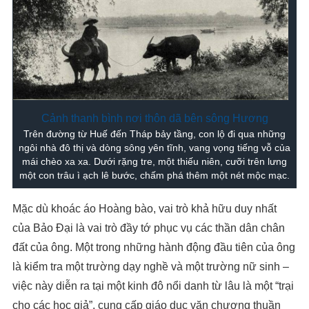
Cảnh thanh bình nơi thôn dã bên sông Hương
Trên đường từ Huế đến Tháp bảy tầng, con lộ đi qua những
ngôi nhà đô thị và dòng sông yên tĩnh, vang vọng tiếng vỗ của
mái chèo xa xa. Dưới rặng tre, một thiếu niên, cưỡi trên lưng
một con trâu ì ạch lê bước, chấm phá thêm một nét mộc mạc.
Mặc dù khoác áo Hoàng bào, vai trò khả hữu duy nhất
của Bảo Đại là vai trò đầy tớ phục vụ các thần dân chân
đất của ông. Một trong những hành động đầu tiên của ông
là kiểm tra một trường dạy nghề và một trường nữ sinh –
việc này diễn ra tại một kinh đô nổi danh từ lâu là một “trại
cho các học giả”, cung cấp giáo dục văn chương thuần