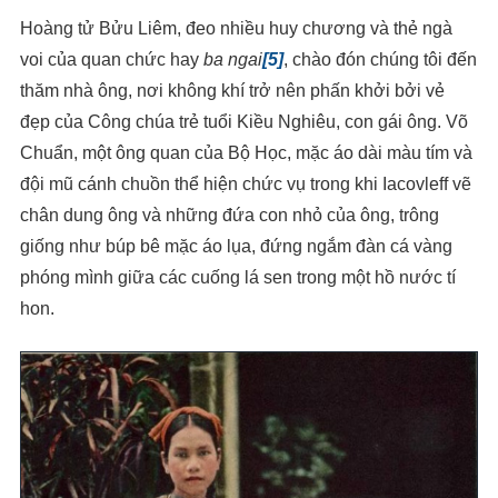
Hoàng tử Bửu Liêm, đeo nhiều huy chương và thẻ ngà
voi của quan chức hay
ba ngai
[5]
, chào đón chúng tôi đến
thăm nhà ông, nơi không khí trở nên phấn khởi bởi vẻ
đẹp của Công chúa trẻ tuổi Kiều Nghiêu, con gái ông. Võ
Chuẩn, một ông quan của Bộ Học, mặc áo dài màu tím và
đội mũ cánh chuồn thể hiện chức vụ trong khi Iacovleff vẽ
chân dung ông và những đứa con nhỏ của ông, trông
giống như búp bê mặc áo lụa, đứng ngắm đàn cá vàng
phóng mình giữa các cuống lá sen trong một hồ nước tí
hon.