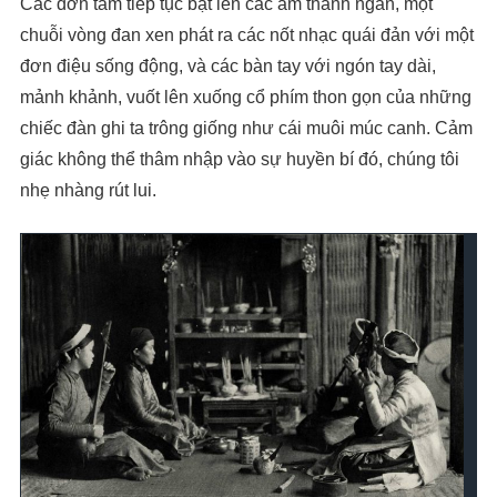
Các đờn tam tiếp tục bật lên các âm thanh ngắn, một
chuỗi vòng đan xen phát ra các nốt nhạc quái đản với một
đơn điệu sống động, và các bàn tay với ngón tay dài,
mảnh khảnh, vuốt lên xuống cổ phím thon gọn của những
chiếc đàn ghi ta trông giống như cái muôi múc canh. Cảm
giác không thể thâm nhập vào sự huyền bí đó, chúng tôi
nhẹ nhàng rút lui.