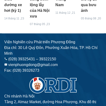
đường xe
lộng lẫy
Nam
qua bưu
hơi (kỳ 1)
của Hà Nội
ảnh
11 tháng 12 ,21
xưa
14 tháng 11 ,23
05 tháng 08 ,20
07 tháng 05 ,23
Viện Nghiên cứu Phát triển Phương Đông
Địa chỉ: 30 Lê Quý Đôn, Phường Xuân Hòa, TP. Hồ Chí
Minh
(028) 39325431 – 39322150
phone
vienphuongdong@gmail.com
email
Fax: (028) 39326273
Chi nhánh Hà Nội
Tầng 2, Almaz Market, đường Hoa Phượng, Khu đô thị