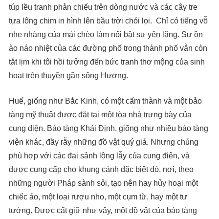
túp lều tranh phản chiếu trên dòng nước và các cây tre
tựa lông chim in hình lên bầu trời chói lọi. Chỉ có tiếng vỗ
nhẹ nhàng của mái chèo làm nổi bật sự yên lặng. Sự ồn
ào náo nhiệt của các đường phố trong thành phố vẫn còn
tắt lịm khi tôi hồi tưởng đến bức tranh thơ mộng của sinh
hoạt trên thuyền gần sông Hương.
Huế, giống như Bắc Kinh, có một cấm thành và một bảo
tàng mỹ thuật được đặt tại một tòa nhà trưng bày của
cung điện. Bảo tàng Khải Định, giống như nhiều bảo tàng
viện khác, đầy rẫy những đồ vật quý giá. Nhưng chúng
phù hợp với các đại sảnh lộng lẫy của cung điện, và
được cung cấp cho khung cảnh đặc biệt đó, nơi, theo
những người Pháp sành sỏi, tạo nên hay hủy hoại một
chiếc áo, một loại rượu nho, một cụm từ, hay một tư
tưởng. Được cất giữ như vậy, một đồ vật của bảo tàng