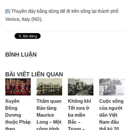
[6]
Thuyền đáy bằng dùng để đi trên sông tại thành phố
Venice, Italy (ND).
BÌNH LUẬN
BÀI VIẾT LIÊN QUAN
Xuyên
Thăm quan
Không khí
Cuộc sống
Đông
Bảo tàng
Tết xưa ở
của người
Dương
Maurice
ba miền
dân Việt
thuộc Pháp
Long – Một
Bắc –
Nam đầu
theo
công trình
Trung –
thế kỷ 20