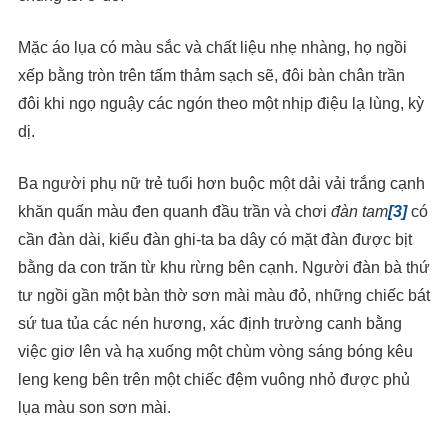
Mặc áo lụa có màu sắc và chất liệu nhẹ nhàng, họ ngồi
xếp bằng tròn trên tấm thảm sạch sẽ, đôi bàn chân trần
đôi khi ngọ nguậy các ngón theo một nhịp điệu lạ lùng, kỳ
dị.
Ba người phụ nữ trẻ tuổi hơn buộc một dải vải trắng cạnh
khăn quấn màu đen quanh đầu trần và chơi
đàn tam
[3]
có
cần đàn dài, kiểu đàn ghi-ta ba dây có mặt đàn được bịt
bằng da con trăn từ khu rừng bên cạnh. Người đàn bà thứ
tư ngồi gần một bàn thờ sơn mài màu đỏ, những chiếc bát
sứ tua tủa các nén hương, xác định trường canh bằng
việc giơ lên và hạ xuống một chùm vòng sáng bóng kêu
leng keng bên trên một chiếc đệm vuông nhỏ được phủ
lụa màu son sơn mài.