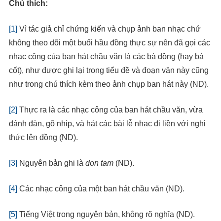
Chú thích:
[1]
Vì tác giả chỉ chứng kiến và chụp ảnh ban nhạc chứ
không theo dõi một buổi hầu đồng thực sự nên đã gọi các
nhạc công của ban hát chầu văn là các bà đồng (hay bà
cốt), như được ghi lại trong tiểu đề và đoạn văn này cũng
như trong chú thích kèm theo ảnh chụp ban hát này (ND).
[2]
Thực ra là các nhạc công của ban hát chầu văn, vừa
đánh đàn, gõ nhịp, và hát các bài lễ nhạc đi liền với nghi
thức lên đồng (ND).
[3]
Nguyên bản ghi là
don tam
(ND).
[4]
Các nhạc công của một ban hát chầu văn (ND).
[5]
Tiếng Việt trong nguyên bản, không rõ nghĩa (ND).