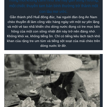
Trong một khung cảnh như thế này gần sông Hương,
một chiếc thuyền tam bản bình thường trở thành một
con tàu mơ ước.
Gần thành phố Huế đông đúc, hai người đàn ông An Nam
chèo thuyền đi làm công việc hàng ngày với một sự yên lặng
và một vẻ tao nhã khiến cho dòng nước đọng có tre mọc bên
hông của một con sông nhiệt đới này trở nên đáng nhớ.
Không khói xe, không tiếng ồn. Chỉ có tiếng kêu lách tách khô
khan của rặng tre um tùm và tiếng sột soạt của mái chèo trên
dòng nước lờ đờ.