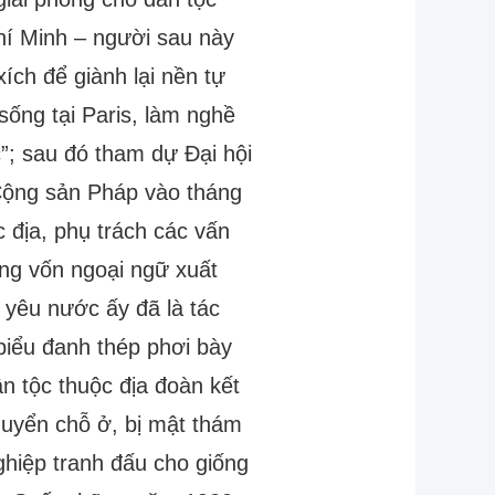
í Minh – người sau này
ích để giành lại nền tự
ống tại Paris, làm nghề
; sau đó tham dự Đại hội
Cộng sản Pháp vào tháng
 địa, phụ trách các vấn
ng vốn ngoại ngữ xuất
ĩ yêu nước ấy đã là tác
 biểu đanh thép phơi bày
n tộc thuộc địa đoàn kết
chuyển chỗ ở, bị mật thám
nghiệp tranh đấu cho giống