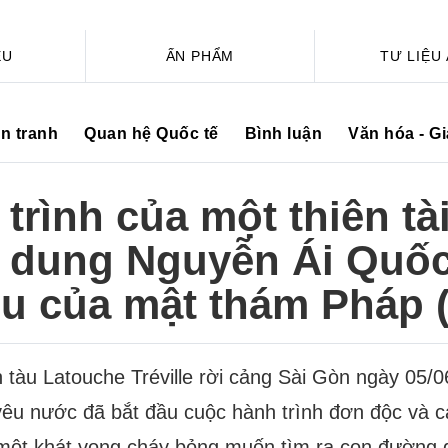
ỆU
ẤN PHẨM
TƯ LIỆU
ến tranh
Quan hệ Quốc tế
Bình luận
Văn hóa - G
trình của một thiên tà
 dung Nguyễn Ái Quốc
iệu của mật thám Pháp 
 tàu Latouche Tréville rời cảng Sài Gòn ngày 05/
yêu nước đã bắt đầu cuộc hành trình đơn độc và c
một khát vọng cháy bỏng muốn tìm ra con đường g