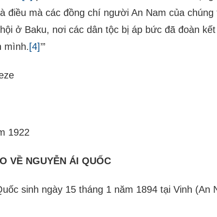
là điều mà các đồng chí người An Nam của chúng t
hội ở Baku, nơi các dân tộc bị áp bức đã đoàn kết 
h mình.
[4]
’”
veze
m 1922
O VỀ NGUYỄN ÁI QUỐC
uốc sinh ngày 15 tháng 1 năm 1894 tại Vinh (An 