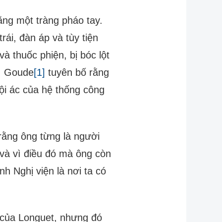
ng một tràng pháo tay.
rái, đàn áp và tùy tiện
à thuốc phiện, bị bóc lột
ọ. Goude
[1]
tuyên bố rằng
ội ác của hệ thống công
rằng ông từng là người
và vì điều đó mà ông còn
nh Nghị viện là nơi ta có
 của Longuet, nhưng đó