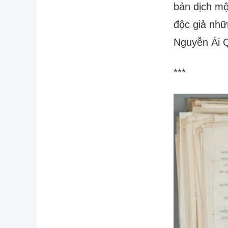
bản dịch mộ
độc giả nhữ
Nguyễn Ái 
***