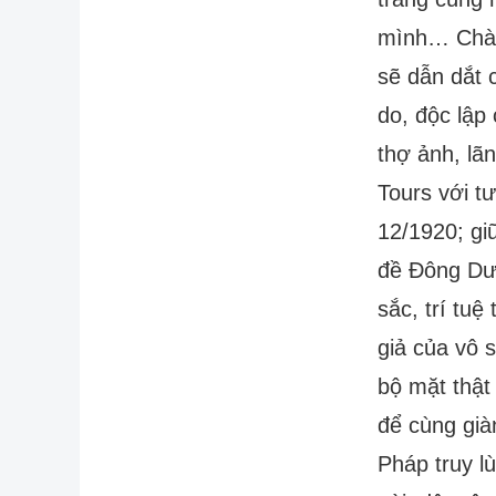
mình… Chàng
sẽ dẫn dắt 
do, độc lập
thợ ảnh, l
Tours với t
12/1920; gi
đề Đông Dươ
sắc, trí tuệ
giả của vô 
bộ mặt thật
để cùng giàn
Pháp truy l