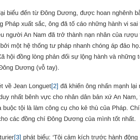
đại biểu đến từ Đông Dương, được hoan nghênh bằ
g Pháp xuất sắc, ông đã tố cáo những hành vi sai t
iệu người An Nam đã trở thành nạn nhân của rượu v
 bởi một hệ thống tư pháp nhanh chóng áp đảo h
ã hội đồng lòng phản đối sự lộng hành và những t
 Đông Dương (vỗ tay).
t về Jean Longuet
[2]
đã khiến ông nhấn mạnh lại 
 duy nhất bênh vực cho nhân dân bản xứ An Nam, 
à buộc tội là làm công cụ cho kẻ thù của Pháp. Chí
cho các đồng chí Đông Dương của mình tốt nhất.
turier
[3]
phát biểu: ‘Tôi cảm kích trước hành động