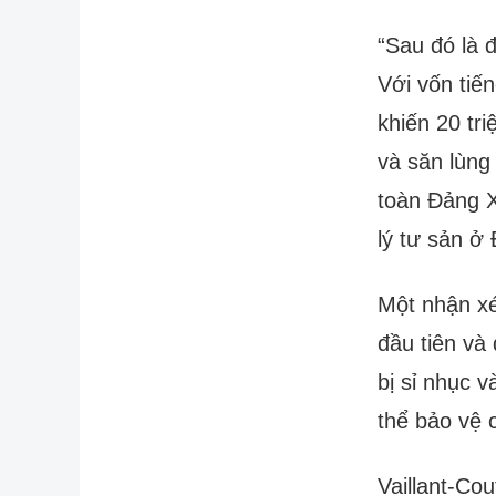
“Sau đó là 
Với vốn tiến
khiến 20 tr
và săn lùng
toàn Đảng X
lý tư sản ở
Một nhận xé
đầu tiên và
bị sỉ nhục v
thể bảo vệ 
Vaillant-Cou