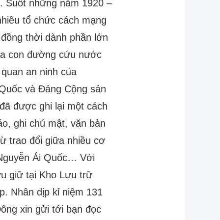
ào. Suốt những năm 1920 –
 nhiều tổ chức cách mạng
; đồng thời dành phần lớn
m ra con đường cứu nước
 quan an ninh của
i Quốc và Đảng Cộng sản
đã được ghi lại một cách
cáo, ghi chú mật, văn bản
từ trao đổi giữa nhiều cơ
a Nguyễn Ái Quốc… Với
u giữ tại Kho Lưu trữ
p. Nhân dịp kỉ niệm 131
ông xin gửi tới bạn đọc