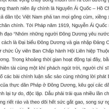
 thanh niên ấy chính là Nguyến Ái Quốc – Hồ Ch
cả dân tộc Việt Nam phá tan mọi gông cùm, xiềng x
 chân chính. Tới Pháp năm 1919, Nguyễn Ái Quốc s
ãnh đạo “Nhóm những người Đông Dương yêu nước”
ư cách là Đại biểu Đông Dương và gia nhập Đảng 
ữ chức Ủy viên Ban Chấp hành Hội Liên hiệp Thuộc
ng. Trong khoảng thời gian hoạt động tại đây, bằ
 thiên tài cùng một khí phách ngút trời, người chí s
số các bài chính luận sắc sảo cùng những lời phát
 của thực dân Pháp ở Đông Dương, kêu gọi các dâ
h lại tự do, độc lập. Dẫu phải trải qua nhiều lần 
ùng riết ráo và theo dõi hết sức gắt gao, song sự 