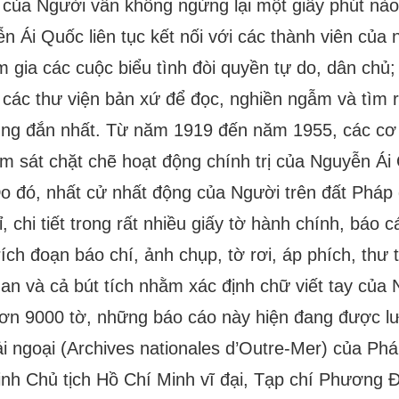
c của Người vẫn không ngừng lại một giây phút n
n Ái Quốc liên tục kết nối với các thành viên của
am gia các cuộc biểu tình đòi quyền tự do, dân chủ
ại các thư viện bản xứ để đọc, nghiền ngẫm và tì
úng đắn nhất. Từ năm 1919 đến năm 1955, các cơ
m sát chặt chẽ hoạt động chính trị của Nguyễn Á
o đó, nhất cử nhất động của Người trên đất Pháp 
ỉ, chi tiết trong rất nhiều giấy tờ hành chính, báo 
ích đoạn báo chí, ảnh chụp, tờ rơi, áp phích, thư 
uan và cả bút tích nhằm xác định chữ viết tay củ
ơn 9000 tờ, những báo cáo này hiện đang được lư
i ngoại (Archives nationales d’Outre-Mer) của Phá
nh Chủ tịch Hồ Chí Minh vĩ đại, Tạp chí Phương Đ