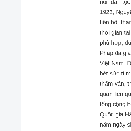
nòi, dân tộ
1922, Nguyễ
tiến bộ, th
thời gian t
phù hợp, đ
Pháp đã giá
Việt Nam. D
hết sức tỉ m
thẩm vấn, tr
quan liên q
tổng cộng h
Quốc gia Hả
năm ngày si