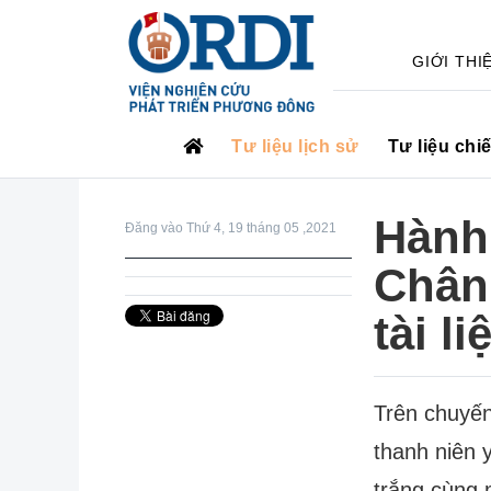
GIỚI THI
Tư liệu lịch sử
Tư liệu chi
Hành 
Đăng vào Thứ 4, 19 tháng 05 ,2021
Chân
tài l
Trên chuyến
thanh niên 
trắng cùng 