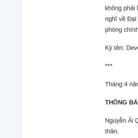
không phải 
nghĩ về Đại 
phóng chín
Ký tên: De
***
Tháng 4 nă
THÔNG BÁ
Nguyễn Ái Q
thân.