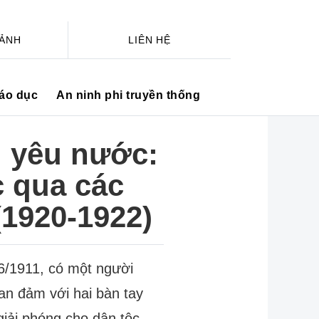
 ẢNH
LIÊN HỆ
iáo dục
An ninh phi truyền thống
i yêu nước:
 qua các
(1920-1922)
06/1911, có một người
an đảm với hai bàn tay
iải phóng cho dân tộc