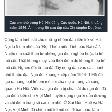
Các em nhỏ trong Hội Nhi đồng Cứu quốc, Hà Nội, khoảng
năm 1946. Ảnh trong Bộ sưu tập của Christophe Dutrône.
Cũng làm trinh sát cho những nhóm đầu tiên trở về Hà
Nội là 5 em nhỏ của “Đội Thiếu niên Tình báo Bát sắt”.
Nhiều em xuất thân từ những gia đình nghèo hoặc là trẻ
mồ côi. Thật không may, vào thời điểm đó không thiếu trẻ
mồ côi. Nghèo đói từ lâu đã đẩy nông dân vào các thành
phố thuộc địa. Nạn đói khủng khiếp năm 1944–1945 đã
tạo ra hàng loạt trẻ em mồ côi cha mẹ ở trong và xung
quanh Hà Nội. Việc các gia đình bị chia cắt do nạn đói đã
tạo điều kiện cho Việt Minh tuyển dụng người dẫn đường
và chỉ điểm trong số các em nhỏ. Ở Sài Gòn, Huế và Hà
Nội, Việt Minh đã chiêu mộ trẻ mồ côi đi bán báo, làm