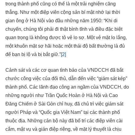
trong thành phố cũng có thể là một trải nghiệm căng
thẳng. Như một điệp viên cộng sản bí mật nhớ lại thời
gian ông ở Hà Nội vào đầu những năm 1950: “Khi di
chuyển, chúng tôi phải đi thật bình tĩnh và điều đặc biệt
quan trọng là không được tỏ vẻ lo sợ. Một vẻ mặt lo lắng,
một khuôn mặt sợ hãi hoặc một thái độ bất thường là đủ
để bạn bị lộ và bị bắt giữ.”
[2]
Cảnh sát và các cơ quan tình báo của VNDCCH đã bắt
chước công việc của đối thủ, dẫn đến việc “giám sát kép”
thành phố. Các lãnh đạo công an ngầm của VNDCCH, do
những người như Trần Quốc Hoàn ở Hà Nội và Cao
Đăng Chiếm ở Sài Gòn chỉ huy, đã chủ trì việc giám sát
người Pháp và “Quốc gia Việt Nam” tại các thành phố
thuộc địa. Những cán bộ này đã bố trí các điệp viên cài
cắm, mật vụ và gián điệp riêng, về mặt lý thuyết là chịu