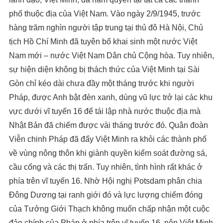
phố thuộc địa của Việt Nam. Vào ngày 2/9/1945, trước
hàng trăm nghìn người tập trung tại thủ đô Hà Nội, Chủ
tịch Hồ Chí Minh đã tuyên bố khai sinh một nước Việt
Nam mới – nước Việt Nam Dân chủ Cộng hòa. Tuy nhiên,
sự hiện diện không bị thách thức của Việt Minh tại Sài
Gòn chỉ kéo dài chưa đầy một tháng trước khi người
Pháp, được Anh bật đèn xanh, dùng vũ lực trở lại các khu
vực dưới vĩ tuyến 16 để tái lập nhà nước thuộc địa mà
Nhật Bản đã chiếm được vài tháng trước đó. Quân đoàn
Viễn chinh Pháp đã đẩy Việt Minh ra khỏi các thành phố
về vùng nông thôn khi giành quyền kiểm soát đường sá,
cầu cống và các thị trấn. Tuy nhiên, tình hình rất khác ở
phía trên vĩ tuyến 16. Nhờ Hội nghị Potsdam phân chia
Đông Dương tại ranh giới đó và lực lượng chiếm đóng
của Tưởng Giới Thạch không muốn chấp nhận một cuộc
đảo chính của Pháp ở phía trên vĩ tuyến 16, nên Việt Minh