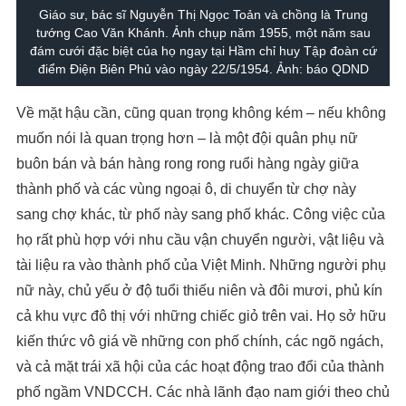
Giáo sư, bác sĩ Nguyễn Thị Ngọc Toản và chồng là Trung
tướng Cao Văn Khánh. Ảnh chụp năm 1955, một năm sau
đám cưới đặc biệt của họ ngay tại Hầm chỉ huy Tập đoàn cứ
điểm Điện Biên Phủ vào ngày 22/5/1954. Ảnh: báo QDND
Về mặt hậu cần, cũng quan trọng không kém – nếu không
muốn nói là quan trọng hơn – là một đội quân phụ nữ
buôn bán và bán hàng rong rong ruổi hàng ngày giữa
thành phố và các vùng ngoại ô, di chuyển từ chợ này
sang chợ khác, từ phố này sang phố khác. Công việc của
họ rất phù hợp với nhu cầu vận chuyển người, vật liệu và
tài liệu ra vào thành phố của Việt Minh. Những người phụ
nữ này, chủ yếu ở độ tuổi thiếu niên và đôi mươi, phủ kín
cả khu vực đô thị với những chiếc giỏ trên vai. Họ sở hữu
kiến thức vô giá về những con phố chính, các ngõ ngách,
và cả mặt trái xã hội của các hoạt động trao đổi của thành
phố ngầm VNDCCH. Các nhà lãnh đạo nam giới theo chủ