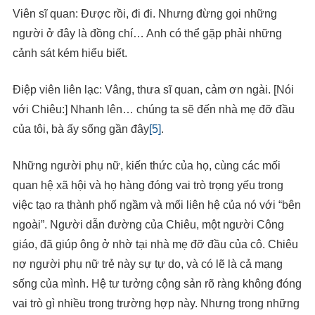
Viên sĩ quan: Được rồi, đi đi. Nhưng đừng gọi những
người ở đây là đồng chí… Anh có thể gặp phải những
cảnh sát kém hiểu biết.
Điệp viên liên lạc: Vâng, thưa sĩ quan, cảm ơn ngài. [Nói
với Chiêu:] Nhanh lên… chúng ta sẽ đến nhà mẹ đỡ đầu
của tôi, bà ấy sống gần đây
[5]
.
Những người phụ nữ, kiến thức của họ, cùng các mối
quan hệ xã hội và họ hàng đóng vai trò trọng yếu trong
việc tạo ra thành phố ngầm và mối liên hệ của nó với “bên
ngoài”. Người dẫn đường của Chiêu, một người Công
giáo, đã giúp ông ở nhờ tại nhà mẹ đỡ đầu của cô. Chiêu
nợ người phụ nữ trẻ này sự tự do, và có lẽ là cả mạng
sống của mình. Hệ tư tưởng cộng sản rõ ràng không đóng
vai trò gì nhiều trong trường hợp này. Nhưng trong những