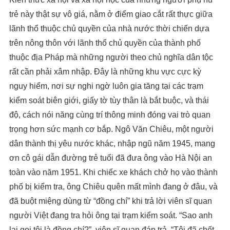
trẻ này thật sự vô giá, nằm ở điểm giao cắt rất thực giữa
lãnh thổ thuộc chủ quyền của nhà nước thời chiến dựa
trên nông thôn với lãnh thổ chủ quyền của thành phố
thuộc địa Pháp mà những người theo chủ nghĩa dân tộc
rất cần phải xâm nhập. Đây là những khu vực cực kỳ
nguy hiểm, nơi sự nghi ngờ luôn gia tăng tại các trạm
kiểm soát biên giới, giấy tờ tùy thân là bắt buộc, và thái
độ, cách nói năng cùng trí thông minh đóng vai trò quan
trọng hơn sức mạnh cơ bắp. Ngô Văn Chiêu, một người
dân thành thị yêu nước khác, nhập ngũ năm 1945, mang
ơn cô gái dẫn đường trẻ tuổi đã đưa ông vào Hà Nội an
toàn vào năm 1951. Khi chiếc xe khách chở họ vào thành
phố bị kiểm tra, ông Chiêu quên mất mình đang ở đâu, và
đã buột miệng dùng từ “đồng chí” khi trả lời viên sĩ quan
người Việt đang tra hỏi ông tại trạm kiểm soát. “Sao anh
lại gọi tôi là đồng chí?”, viên sĩ quan đáp trả. “Tôi đã chết