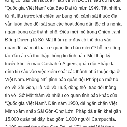
từng có, đầu tiên là của Pháp và VNDCCH, sau đó là của
“Quốc gia Việt Nam” của Bảo Đại từ năm 1949. Tất nhiên,
từ rất lâu trước khi chiến sự bùng nổ, cảnh sát thuộc địa
vẫn luôn theo dõi sát sao các hoạt động dân tộc chủ nghĩa
ngầm trong các thành phố. Điều mới mẻ trong Chiến tranh
Đông Dương là Sở Mật thám giờ đây có thể dựa vào
quân đội và một loạt cơ quan tình báo mới để hỗ trợ công
tác đàn áp và thu thập thông tin tình báo. Một thập kỷ
trước khi tiến vào Casbah ở Algiers, quân đội Pháp đã
dính líu sâu vào việc kiểm soát các thành phố thuộc địa ở
Việt Nam. Phòng Nhì [tình báo quân đội Pháp] đã mở hồ
sơ về Sài Gòn, Hà Nội và Huế, đồng thời trao đổi thông
tin với Sở Mật thám và nhiều cơ quan tình báo khác của
“Quốc gia Việt Nam”. Đến năm 1950, để ngăn chặn Việt
Minh xâm nhập Sài Gòn-Chợ Lớn, Pháp đã triển khai gần
15.000 quân tại đây, bao gồm 1.000 người Campuchia,