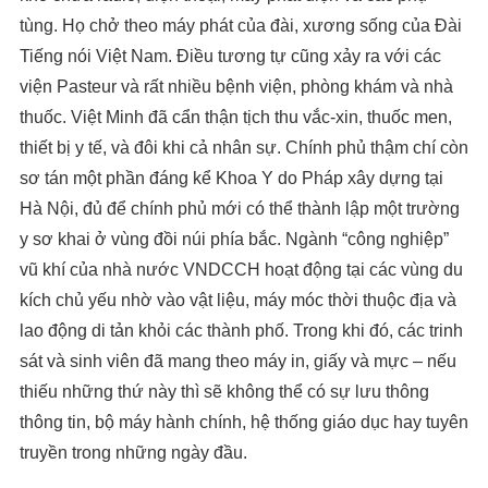
tùng. Họ chở theo máy phát của đài, xương sống của Đài
Tiếng nói Việt Nam. Điều tương tự cũng xảy ra với các
viện Pasteur và rất nhiều bệnh viện, phòng khám và nhà
thuốc. Việt Minh đã cẩn thận tịch thu vắc-xin, thuốc men,
thiết bị y tế, và đôi khi cả nhân sự. Chính phủ thậm chí còn
sơ tán một phần đáng kể Khoa Y do Pháp xây dựng tại
Hà Nội, đủ để chính phủ mới có thể thành lập một trường
y sơ khai ở vùng đồi núi phía bắc. Ngành “công nghiệp”
vũ khí của nhà nước VNDCCH hoạt động tại các vùng du
kích chủ yếu nhờ vào vật liệu, máy móc thời thuộc địa và
lao động di tản khỏi các thành phố. Trong khi đó, các trinh
sát và sinh viên đã mang theo máy in, giấy và mực – nếu
thiếu những thứ này thì sẽ không thể có sự lưu thông
thông tin, bộ máy hành chính, hệ thống giáo dục hay tuyên
truyền trong những ngày đầu.