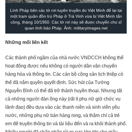
Lính Pháp bên các tờ rơi tuyên truyền do Việt Minh để lại tại
một trạm quân đồn trú Pháp ở Trà Vinh vừa bị Việt Minh tấn
công, tháng 10/1950. Các tờ rơi này sẽ được chuyển cho sĩ
quan tình báo Pháp. Ảnh: militaryimages.net
Những
m
ối
l
iên
k
ết
Các thành phố ngầm của nhà nước VNDCCH không thể
hoạt động được nếu không có người dân vận chuyển
hàng hóa và thông tin. Các cán bộ cộng sản lịch thiệp có
thể đã nắm quyền quyết định. Sức hút của Tướng
Nguyễn Bình có thể đã trở thành huyền thoại. Nhưng tất
cả những người đàn ông này (rất ít phụ nữ giữ chức vụ
lãnh đạo) đều dựa vào các thanh niên và sinh viên yêu
nước, những phụ nữ bán hàng rong, và thậm chí cả trẻ
em để truyền thông tin và tài liệu đến và ra khỏi thành phố.
Nhiều người đã chấp nhận rủi ro cực lớn khi che giấu