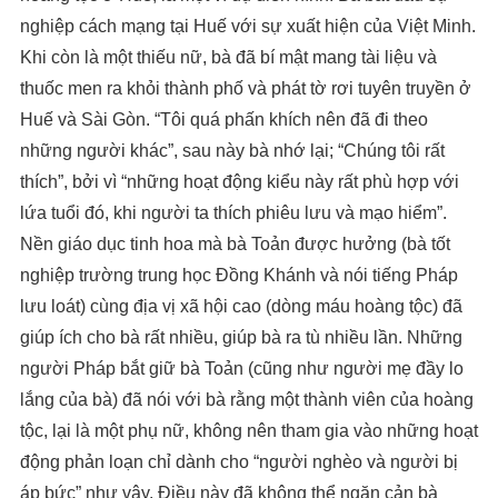
nghiệp cách mạng tại Huế với sự xuất hiện của Việt Minh.
Khi còn là một thiếu nữ, bà đã bí mật mang tài liệu và
thuốc men ra khỏi thành phố và phát tờ rơi tuyên truyền ở
Huế và Sài Gòn. “Tôi quá phấn khích nên đã đi theo
những người khác”, sau này bà nhớ lại; “Chúng tôi rất
thích”, bởi vì “những hoạt động kiểu này rất phù hợp với
lứa tuổi đó, khi người ta thích phiêu lưu và mạo hiểm”.
Nền giáo dục tinh hoa mà bà Toản được hưởng (bà tốt
nghiệp trường trung học Đồng Khánh và nói tiếng Pháp
lưu loát) cùng địa vị xã hội cao (dòng máu hoàng tộc) đã
giúp ích cho bà rất nhiều, giúp bà ra tù nhiều lần. Những
người Pháp bắt giữ bà Toản (cũng như người mẹ đầy lo
lắng của bà) đã nói với bà rằng một thành viên của hoàng
tộc, lại là một phụ nữ, không nên tham gia vào những hoạt
động phản loạn chỉ dành cho “người nghèo và người bị
áp bức” như vậy. Điều này đã không thể ngăn cản bà