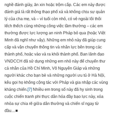
nghề đánh giày, ăn xin hoặc trộm cắp. Các em này được
đánh giá là rất thông thạo phố xá và không chịu sự quản
lý của cha mẹ, và – vì tuổi còn nhỏ, có vẻ ngoài lôi thôi
lếch thếch cùng những công việc tầm thường – các em
thường được lực lượng an ninh Pháp bỏ qua (hoặc Việt
Minh đã nghĩ như vậy). Những em nhỏ này đã giúp cung
cấp và vận chuyển thông tin và nhân lực bên trong các
thành phố, hoặc vào và ra khỏi thành phố. Ban lãnh đạo
VNDCCH đã sử dụng những em nhỏ này để chuyển thư
cá nhân của Hồ Chí Minh, Võ Nguyên Giáp và những
người khác cho bạn bè và những người ưu tú ở Hà Nội,
kêu gọi họ không cộng tác với Pháp và gia nhập các vùng
kháng chiến.
[7]
Nhiều em trong số này đã hy sinh trong
cuộc chiến tranh phi thực dân hóa đầy bạo lực này, xóa
nhòa sự chia rẽ giữa dân thường và chiến sĩ ngay từ
đầu…■