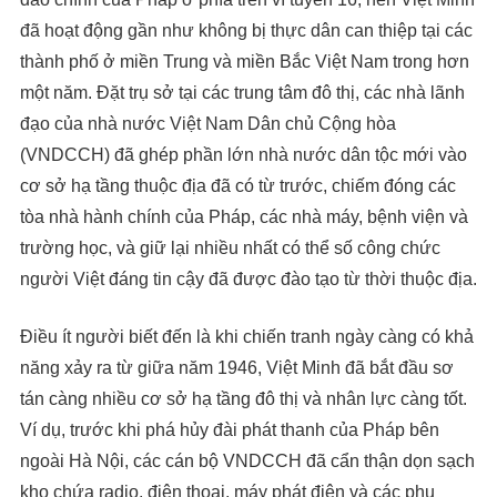
đã hoạt động gần như không bị thực dân can thiệp tại các
thành phố ở miền Trung và miền Bắc Việt Nam trong hơn
một năm. Đặt trụ sở tại các trung tâm đô thị, các nhà lãnh
đạo của nhà nước Việt Nam Dân chủ Cộng hòa
(VNDCCH) đã ghép phần lớn nhà nước dân tộc mới vào
cơ sở hạ tầng thuộc địa đã có từ trước, chiếm đóng các
tòa nhà hành chính của Pháp, các nhà máy, bệnh viện và
trường học, và giữ lại nhiều nhất có thể số công chức
người Việt đáng tin cậy đã được đào tạo từ thời thuộc địa.
Điều ít người biết đến là khi chiến tranh ngày càng có khả
năng xảy ra từ giữa năm 1946, Việt Minh đã bắt đầu sơ
tán càng nhiều cơ sở hạ tầng đô thị và nhân lực càng tốt.
Ví dụ, trước khi phá hủy đài phát thanh của Pháp bên
ngoài Hà Nội, các cán bộ VNDCCH đã cẩn thận dọn sạch
kho chứa radio, điện thoại, máy phát điện và các phụ