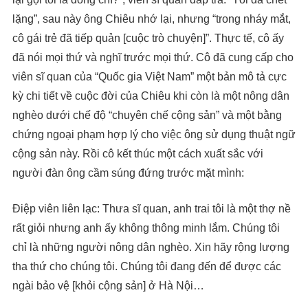
lặng”, sau này ông Chiêu nhớ lại, nhưng “trong nháy mắt,
cô gái trẻ đã tiếp quản [cuộc trò chuyện]”. Thực tế, cô ấy
đã nói mọi thứ và nghĩ trước mọi thứ. Cô đã cung cấp cho
viên sĩ quan của “Quốc gia Việt Nam” một bản mô tả cực
kỳ chi tiết về cuộc đời của Chiêu khi còn là một nông dân
nghèo dưới chế độ “chuyên chế cộng sản” và một bằng
chứng ngoại phạm hợp lý cho việc ông sử dụng thuật ngữ
cộng sản này. Rồi cô kết thúc một cách xuất sắc với
người đàn ông cầm súng đứng trước mặt mình:
Điệp viên liên lạc: Thưa sĩ quan, anh trai tôi là một thợ nề
rất giỏi nhưng anh ấy không thông minh lắm. Chúng tôi
chỉ là những người nông dân nghèo. Xin hãy rộng lượng
tha thứ cho chúng tôi. Chúng tôi đang đến để được các
ngài bảo vệ [khỏi cộng sản] ở Hà Nội…