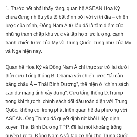
1. Trước hết phải thấy rằng, quan hệ ASEAN Hoa Kỳ
chứa đựng nhiều yếu tố bất định bởi với vị trí địa – chiến
lược của mình, Đông Nam Á từ lâu đã là tâm điểm của
những tranh chấp khu vực và tập hợp lực lượng, cạnh
tranh chiến lược của Mỹ và Trung Quốc, cũng như của Mỹ
và Nga hiện nay.
Quan hệ Hoa Kỳ và Đông Nam Á chỉ thực sự trở lại dưới
thời cựu Tổng thống B. Obama với chiến lược “tái cân
bằng châu Á – Thái Bình Dương”, thể hiện ở “chính sách
can dự mang tính xây dựng”. Cựu tổng thống D.Trump
trong khi thực thi chính sách đối đầu toàn diện với Trung
Quốc, không coi trọng phát triển quan hệ đa phương với
ASEAN. Ông Trump đã quyết định rút khỏi Hiệp định
xuyên Thái Bình Dương TPP, để lại một khoảng trống
quyền lực tại Đông Nam Á và tạo cơ hội cho Trung Quốc