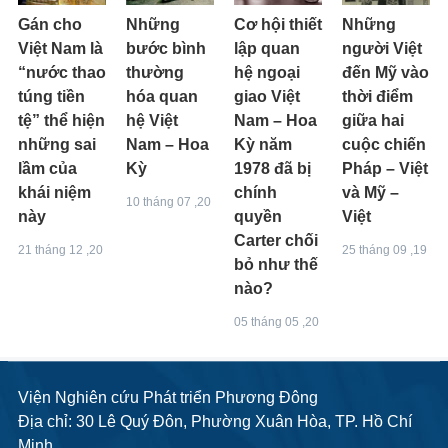
Gán cho
Những
Cơ hội thiết
Những
Việt Nam là
bước bình
lập quan
người Việt
“nước thao
thường
hệ ngoại
đến Mỹ vào
túng tiền
hóa quan
giao Việt
thời điểm
tệ” thể hiện
hệ Việt
Nam – Hoa
giữa hai
những sai
Nam – Hoa
Kỳ năm
cuộc chiến
lầm của
Kỳ
1978 đã bị
Pháp – Việt
khái niệm
chính
và Mỹ –
10 tháng 07 ,20
này
quyền
Việt
Carter chối
21 tháng 12 ,20
25 tháng 09 ,19
bỏ như thế
nào?
05 tháng 05 ,20
Viện Nghiên cứu Phát triển Phương Đông
Địa chỉ: 30 Lê Quý Đôn, Phường Xuân Hòa, TP. Hồ Chí
Minh