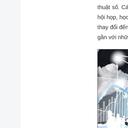
thuật số
.
Các
hội họp, họ
thay đổi đến
gần với nhữ