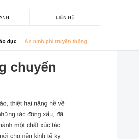
 ẢNH
LIÊN HỆ
iáo dục
An ninh phi truyền thống
ng chuyển
o, thiệt hại nặng nề về
 những tác động xấu, đã
thành một chất xúc tác
mới cho nền kinh tế kỹ