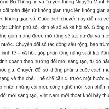
ởng Bộ Thông tin và Truyền thông Nguyễn Mạnh H
 đổi toàn diện từ không gian thực lên không gian 
ên không gian số. Cuộc dịch chuyển này diễn ra v
 cột: Chính phủ số, kinh tế số và xã hội số. Giống
ông gian mạng được mở rộng sẽ tạo dư địa và mở r
 nước. Chuyển đổi số tác động sâu rộng, bao trùm
c kinh tế – xã hội, góp phần tăng năng suất lao độ
kinh doanh theo hướng đổi mới sáng tạo, từ đó nâ
uốc gia. Chuyển đổi số không phải là cuộc cách 
ạng về thể chế. Thể chế cần đi trước một bước và
p nhận những cái mới: công nghệ mới, sản phẩm 
 đổi mới sáng tạo, Việt Nam mới thoát khỏi bẫy thu