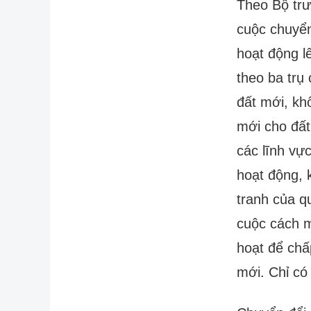
Theo Bộ trư
cuộc chuyển
hoạt động l
theo ba trụ
đất mới, kh
mới cho đất
các lĩnh vự
hoạt động, 
tranh của q
cuộc cách m
hoạt để chấ
mới. Chỉ có