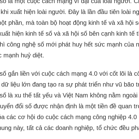
số là một cuộc cách mạng vĩ đại của loài người. C
 khi xuất hiện loài người. Đây là lần đầu tiên loài 
ột phần, mà toàn bộ hoạt động kinh tế và xã hội 
xuất hiện kinh tế số và xã hội số bên cạnh kinh tế 
 thì công nghệ số mới phát huy hết sức mạnh của
 mạnh huỷ diệt.
ố gắn liền với cuộc cách mạng 4.0 với cốt lõi là cô
 dữ liệu lớn đang tạo ra sự phát triển như vũ bão 
số là xu thế tất yếu và Việt Nam không nằm ngoà
huyển đổi số được nhận định là một tiền đề quan t
óa các cơ hội do cuộc cách mạng công nghiệp 4.0 m
chung này, tất cả các doanh nghiệp, tổ chức đều ph