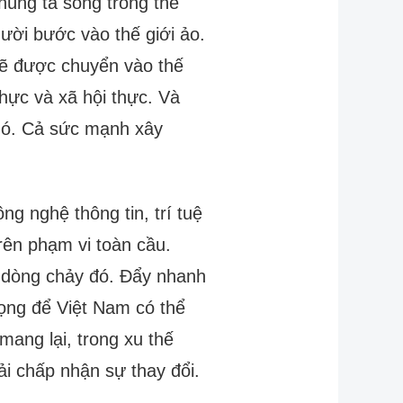
húng ta sống trong thế
người bước vào thế giới ảo.
sẽ được chuyển vào thế
thực và xã hội thực. Và
 nó. Cả sức mạnh xây
ng nghệ thông tin, trí tuệ
trên phạm vi toàn cầu.
i dòng chảy đó. Đẩy nhanh
rọng để Việt Nam có thể
ang lại, trong xu thế
ải chấp nhận sự thay đổi.