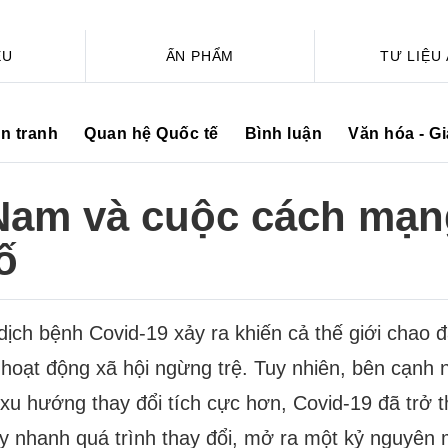
ỆU
ẤN PHẨM
TƯ LIỆU
ến tranh
Quan hệ Quốc tế
Bình luận
Văn hóa - G
 Nam và cuộc cách mạ
ố
ịch bệnh Covid-19 xảy ra khiến cả thế giới chao đả
c hoạt động xã hội ngừng trệ. Tuy nhiên, bên cạnh
 xu hướng thay đổi tích cực hơn, Covid-19 đã trở 
y nhanh quá trình thay đổi, mở ra một kỷ nguyên 