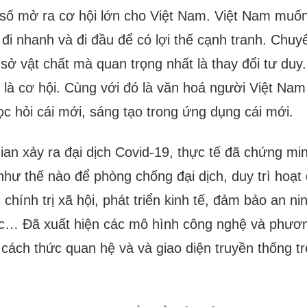
số mở ra cơ hội lớn cho Việt Nam. Việt Nam muốn
ải đi nhanh và đi đầu để có lợi thế cạnh tranh. Chu
 sở vật chất mà quan trọng nhất là thay đổi tư du
i là cơ hội. Cùng với đó là văn hoá người Việt Nam
c hỏi cái mới, sáng tạo trong ứng dụng cái mới.
gian xảy ra đại dịch Covid-19, thực tế đã chứng mi
như thế nào để phòng chống đại dịch, duy trì hoạt
 chính trị xã hội, phát triển kinh tế, đảm bảo an n
ục… Đã xuất hiện các mô hình công nghệ và phươn
 cách thức quan hệ và và giao diện truyền thống t