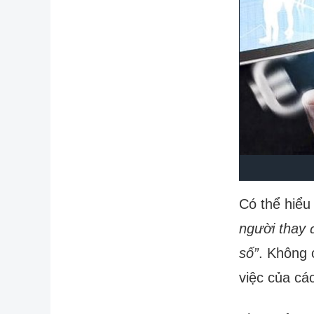
Có thể hiểu
người thay 
số”
. Không 
việc của cá