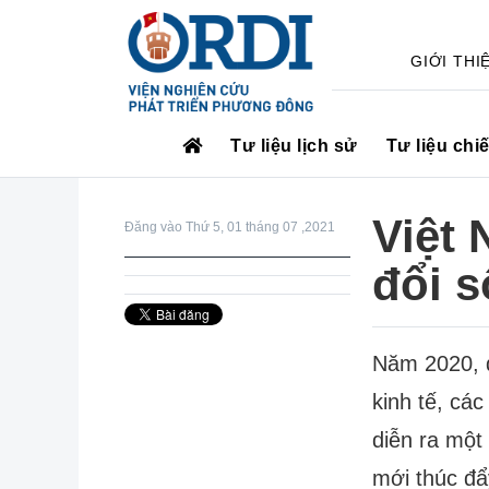
GIỚI THI
Tư liệu lịch sử
Tư liệu chi
Việt
Đăng vào Thứ 5, 01 tháng 07 ,2021
đổi s
Năm 2020, d
kinh tế, cá
diễn ra một
mới thúc đẩ