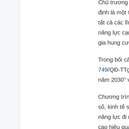
Chủ trương 
định là một 
tất cả các 
năng lực cạ
gia hung c
Trong bối c
749
/QĐ-TTg
năm 2030” v
Chương trìn
số, kinh tế
năng lực đi
cao hiệu qu