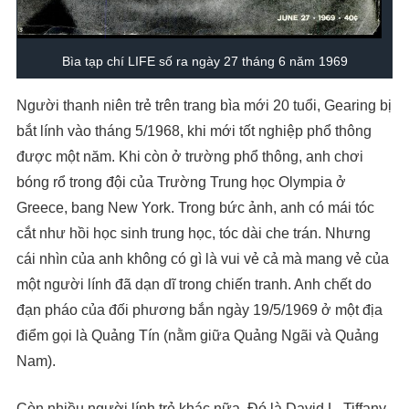
Bìa tạp chí LIFE số ra ngày 27 tháng 6 năm 1969
Người thanh niên trẻ trên trang bìa mới 20 tuổi, Gearing bị
bắt lính vào tháng 5/1968, khi mới tốt nghiệp phổ thông
được một năm. Khi còn ở trường phổ thông, anh chơi
bóng rổ trong đội của Trường Trung học Olympia ở
Greece, bang New York. Trong bức ảnh, anh có mái tóc
cắt như hồi học sinh trung học, tóc dài che trán. Nhưng
cái nhìn của anh không có gì là vui vẻ cả mà mang vẻ của
một người lính đã dạn dĩ trong chiến tranh. Anh chết do
đạn pháo của đối phương bắn ngày 19/5/1969 ở một địa
điểm gọi là Quảng Tín (nằm giữa Quảng Ngãi và Quảng
Nam).
Còn nhiều người lính trẻ khác nữa. Đó là David L. Tiffany,