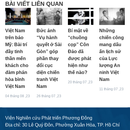
BÀI VIẾT LIÊN QUAN
Việt Nam
Bức ảnh
Bí mật về
Những
trên báo
“Vụ hành
“chuồng
chiến công
Mỹ: Bài trí
quyết ở Sài
cọp” Côn
mang dấu
đầy tinh
Gòn” góp
Đảo đã
ấn lịch sử
thần mến
phần thay
được phát
của Lực
khách cho
đổi cục
hiện như
lượng An
đàm phán
diện chiến
thế nào?
ninh Việt
hòa bình
tranh Việt
Nam
20 tháng 07 ,23
Việt Nam
Nam
11 tháng 07 ,23
04 tháng 08 ,23
26 tháng 07 ,23
Viện Nghiên cứu Phát triển Phương Đông
Địa chỉ: 30 Lê Quý Đôn, Phường Xuân Hòa, TP. Hồ Chí