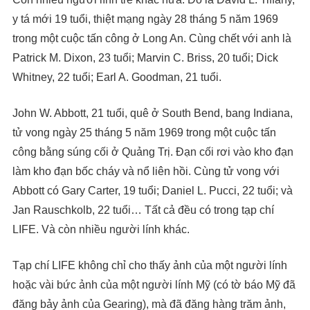
y tá mới 19 tuổi, thiệt mạng ngày 28 tháng 5 năm 1969
trong một cuộc tấn công ở Long An. Cùng chết với anh là
Patrick M. Dixon, 23 tuổi; Marvin C. Briss, 20 tuổi; Dick
Whitney, 22 tuổi; Earl A. Goodman, 21 tuổi.
John W. Abbott, 21 tuổi, quê ở South Bend, bang Indiana,
tử vong ngày 25 tháng 5 năm 1969 trong một cuộc tấn
công bằng súng cối ở Quảng Trị. Đạn cối rơi vào kho đạn
làm kho đạn bốc cháy và nổ liên hồi. Cùng tử vong với
Abbott có Gary Carter, 19 tuổi; Daniel L. Pucci, 22 tuổi; và
Jan Rauschkolb, 22 tuổi… Tất cả đều có trong tạp chí
LIFE. Và còn nhiều người lính khác.
Tạp chí LIFE không chỉ cho thấy ảnh của một người lính
hoặc vài bức ảnh của một người lính Mỹ (có tờ báo Mỹ đã
đăng bảy ảnh của Gearing), mà đã đăng hàng trăm ảnh,