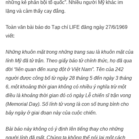
những kẻ phản bội tổ quốc”. Nhiều người Mỹ khác im
lặng và cảm thấy cay đắng.
Toàn văn bài báo do Tạp chí LIFE đăng ngày 27/6/1969
viết:
Những khuôn mặt trong những trang sau là khuôn mặt của
lính Mỹ đã tử
trận
.
Theo
giấy báo tử
chính thức, họ đã qua
đời “liên quan đến xung đột ở Việt Nam”. Tên của 242
người được công bố từ ngày 28 tháng
5
đến ngày 3 tháng
6
, một khoảng thời gian không có nhiều ý nghĩa trừ một
điều là khoảng thời gian đó có ngày
Lễ chiến sĩ trận vong
(Memorial Day)
. Số lính tử vong là con số trung bình cho
b
ả
y ngày ở giai đoạn này của cuộc chiến.
Bài báo này không có ý định
lên tiếng thay cho
những
người lính đã mất. Chúng ta không thể nói lại một cách