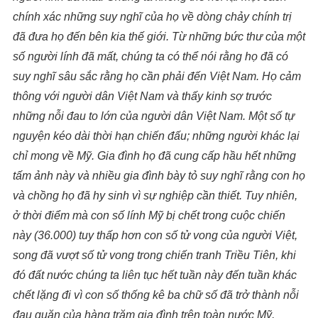
chính
x
ác những suy nghĩ của họ về dòng ch
ả
y chính trị
đã đưa họ đến bên kia thế giới. Từ những bức thư của một
số người lính đã mất, chúng ta có thể nói rằng họ đã có
suy nghĩ sâu sắc rằng họ cần phải đến Việt Nam. Họ cảm
thông với người dân Việt Nam và thấy
kinh
sợ trước
những nỗi đau to lớn của người dân Việt Nam. Một số tự
nguyện kéo dài thời hạn chiến đấu; những người khác lại
chỉ mong về Mỹ. Gia đình họ đã cung cấp hầu hết nh
ữ
ng
tấm ảnh này và nhiều gia đình b
à
y tỏ suy nghĩ rằng con họ
và chồng họ đã hy sinh vì sự nghiệp cần thiết. Tuy nhiên,
ở thời điểm mà con số lính Mỹ bị chết trong cuộc chiến
này
(
36.000
)
tuy thấp hơn con số tử vong của
người Việt
,
song
đã vượt số tử vong trong chiến tranh Triều Tiên, khi
đó đất nước chúng ta liên tục hết tuần này đến tuần khác
chết lặng đi vì con số thống kê ba chữ số
đã
trở thành nỗi
đau quặn
của
hàng trăm gia đình trên toàn nước Mỹ
,