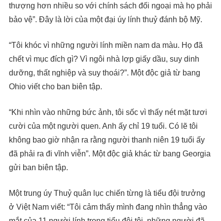
thượng hơn nhiều so với chính sách đối ngoại mà họ phải
bảo vệ”. Đây là lời của một đại úy lính thuỷ đánh bộ Mỹ.
“Tôi khóc vì những người lính miền nam da màu. Họ đã
chết vì mục đích gì? Vì ngôi nhà lợp giấy dầu, suy dinh
dưỡng, thất nghiệp và suy thoái?”. Một độc giả từ bang
Ohio viết cho ban biên tập.
“Khi nhìn vào những bức ảnh, tôi sốc vì thấy nét mặt tươi
cười của một người quen. Anh ấy chỉ 19 tuổi. Có lẽ tôi
không bao giờ nhận ra rằng người thanh niên 19 tuổi ấy
đã phải ra đi vĩnh viễn”. Một độc giả khác từ bang Georgia
gửi ban biên tập.
Một trung úy Thuỷ quân lục chiến từng là tiểu đội trưởng
ở Việt Nam viết: “Tôi cảm thấy mình đang nhìn thẳng vào
mắt của 11 người lính trong tiểu đội tôi, những người đã