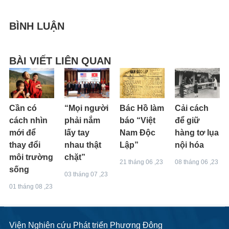
BÌNH LUẬN
BÀI VIẾT LIÊN QUAN
Cần có
“Mọi người
Bác Hồ làm
Cải cách
cách nhìn
phải nắm
báo “Việt
để giữ
mới để
lấy tay
Nam Độc
hàng tơ lụa
thay đổi
nhau thật
Lập”
nội hóa
môi trường
chặt”
21 tháng 06 ,23
08 tháng 06 ,23
sống
03 tháng 07 ,23
01 tháng 08 ,23
Viện Nghiên cứu Phát triển Phương Đông